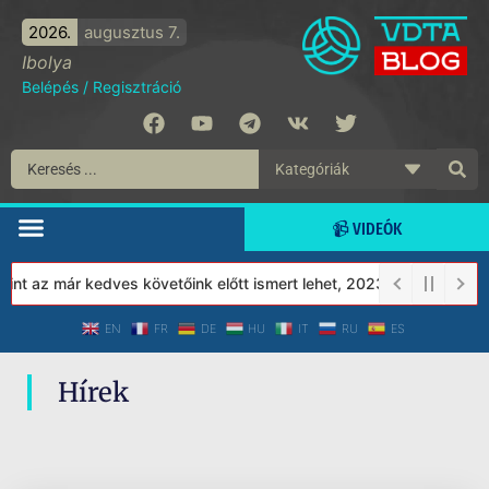
2026.
augusztus 7.
Ibolya
Belépés
/
Regisztráció
📹 VIDEÓK
nt az már kedves követőink előtt ismert lehet, 2023-tól a Védett 
EN
FR
DE
HU
IT
RU
ES
Hírek