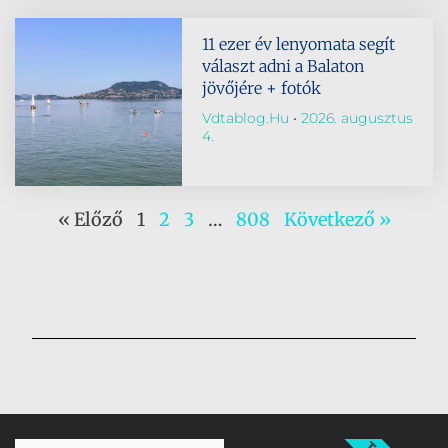
11 ezer év lenyomata segít
választ adni a Balaton
jövőjére + fotók
Vdtablog.hu
2026. augusztus
4.
« Előző
1
2
3
…
808
Következő »