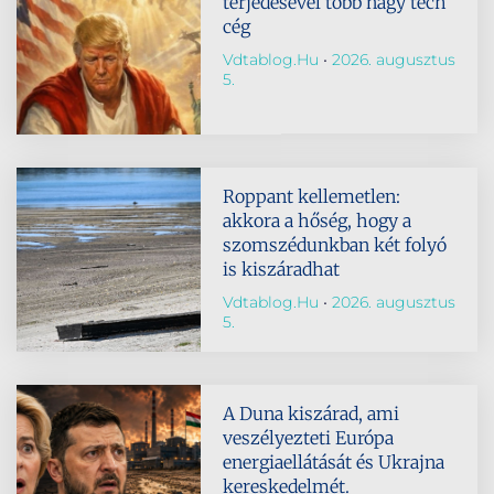
terjedésével több nagy tech
cég
Vdtablog.hu
2026. augusztus
5.
Roppant kellemetlen:
akkora a hőség, hogy a
szomszédunkban két folyó
is kiszáradhat
Vdtablog.hu
2026. augusztus
5.
A Duna kiszárad, ami
veszélyezteti Európa
energiaellátását és Ukrajna
kereskedelmét.