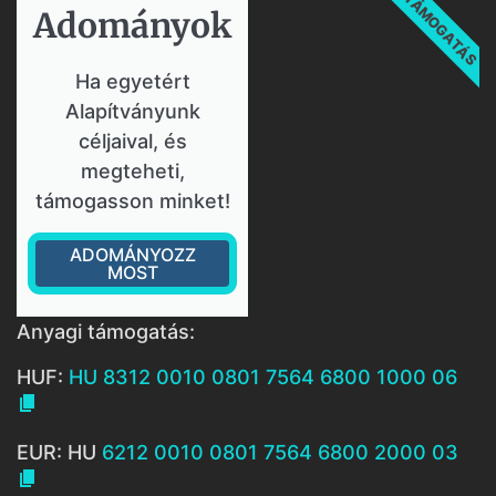
TÁMOGATÁS
Adományok​
Ha egyetért
Alapítványunk
céljaival, és
megteheti,
támogasson minket!
ADOMÁNYOZZ
MOST
Anyagi támogatás:
HUF:
HU 8312 0010 0801 7564 6800 1000 06

EUR: HU
6212 0010 0801 7564 6800 2000 03
