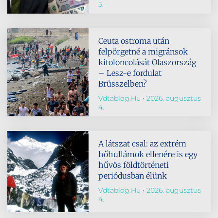
5.
Ceuta ostroma után
felpörgetné a migránsok
kitoloncolását Olaszország
– Lesz-e fordulat
Brüsszelben?
Vdtablog.hu
2026. augusztus
4.
A látszat csal: az extrém
hőhullámok ellenére is egy
hűvös földtörténeti
periódusban élünk
Vdtablog.hu
2026. augusztus
4.