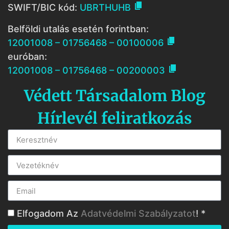

SWIFT/BIC kód:
UBRTHUHB
Belföldi utalás esetén forintban:

12001008 – 01756468 – 00100006
euróban:

12001008 – 01756468 – 00200003
Védett Társadalom Blog
Hírlevél feliratkozás
Elfogadom Az
Adatvédelmi Szabályzatot
! *