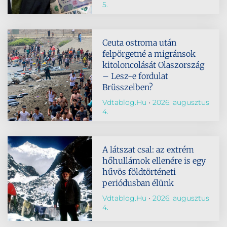
5.
Ceuta ostroma után
felpörgetné a migránsok
kitoloncolását Olaszország
– Lesz-e fordulat
Brüsszelben?
Vdtablog.hu
2026. augusztus
4.
A látszat csal: az extrém
hőhullámok ellenére is egy
hűvös földtörténeti
periódusban élünk
Vdtablog.hu
2026. augusztus
4.