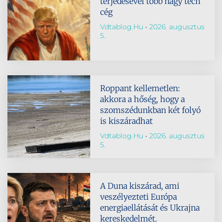
terjedésével több nagy tech
cég
Vdtablog.hu
2026. augusztus
5.
Roppant kellemetlen:
akkora a hőség, hogy a
szomszédunkban két folyó
is kiszáradhat
Vdtablog.hu
2026. augusztus
5.
A Duna kiszárad, ami
veszélyezteti Európa
energiaellátását és Ukrajna
kereskedelmét.