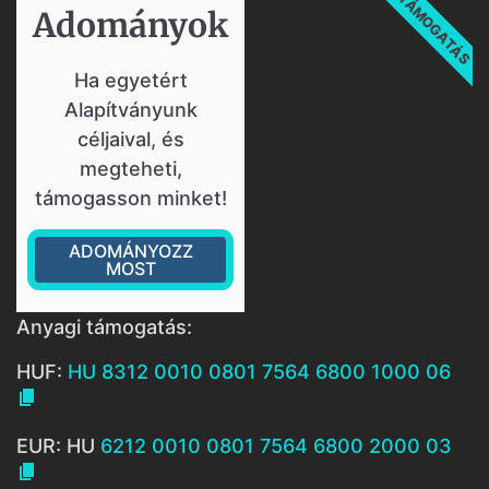
TÁMOGATÁS
Adományok​
Ha egyetért
Alapítványunk
céljaival, és
megteheti,
támogasson minket!
ADOMÁNYOZZ
MOST
Anyagi támogatás:
HUF:
HU 8312 0010 0801 7564 6800 1000 06

EUR: HU
6212 0010 0801 7564 6800 2000 03
