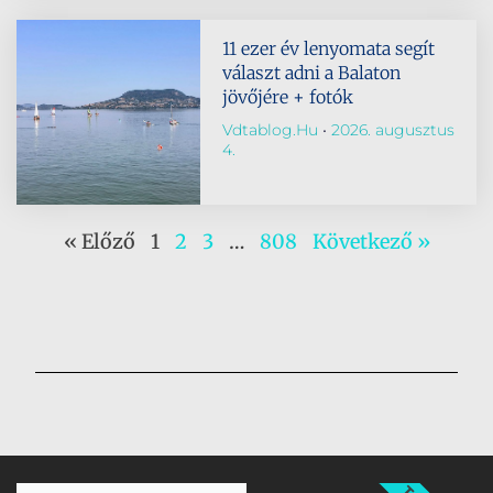
11 ezer év lenyomata segít
választ adni a Balaton
jövőjére + fotók
Vdtablog.hu
2026. augusztus
4.
« Előző
1
2
3
…
808
Következő »