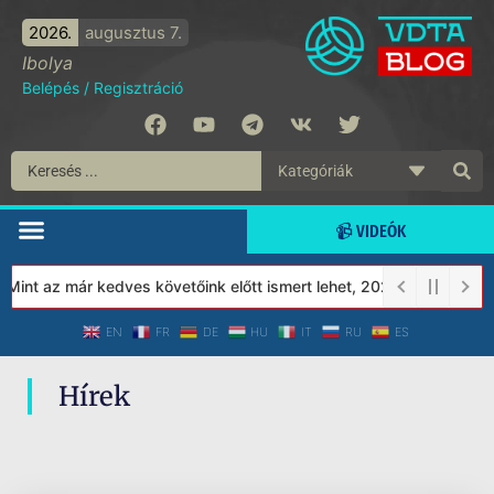
2026.
augusztus 7.
Ibolya
Belépés
/
Regisztráció
📹 VIDEÓK
int az már kedves követőink előtt ismert lehet, 2023-tól a Védet
EN
FR
DE
HU
IT
RU
ES
Hírek