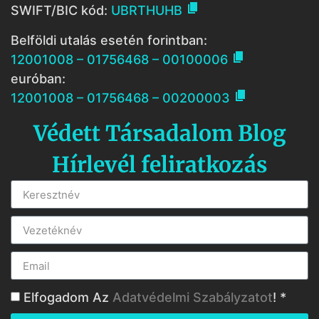

SWIFT/BIC kód:
UBRTHUHB
Belföldi utalás esetén forintban:

12001008 – 01756468 – 00100006
euróban:

12001008 – 01756468 – 00200003
Védett Társadalom Blog
Hírlevél feliratkozás
Elfogadom Az
Adatvédelmi Szabályzatot
! *