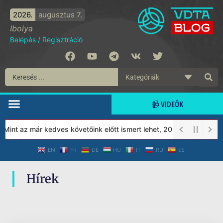
2026.
augusztus 7.
Ibolya
Belépés
/
Regisztráció
📹 VIDEÓK
 Mint az már kedves követőink előtt ismert lehet, 2023-tól a Véde
EN
FR
DE
HU
IT
RU
ES
Hírek