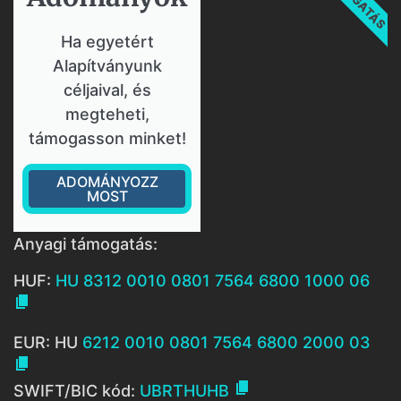
Ha egyetért
Alapítványunk
céljaival, és
megteheti,
támogasson minket!
ADOMÁNYOZZ
MOST
Anyagi támogatás:
HUF:
HU 8312 0010 0801 7564 6800 1000 06

EUR: HU
6212 0010 0801 7564 6800 2000 03


SWIFT/BIC kód:
UBRTHUHB