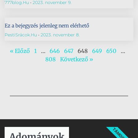
777blog.hu
2023. november 9.
Ez a bejegyzés jelenleg nem elérhető
PestiSrácok.hu
2023. november 8.
« Előző
1
…
646
647
648
649
650
…
808
Következő »
TÁMOGATÁS
Adományok​