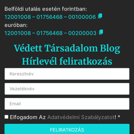
Belföldi utalás esetén forintban:

12001008 – 01756468 – 00100006
euróban:

12001008 – 01756468 – 00200003
Védett Társadalom Blog
Hírlevél feliratkozás
Elfogadom Az
Adatvédelmi Szabályzatot
! *
FELIRATKOZÁS