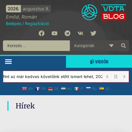
2026.
augusztus 9.
Emőd, Román
Belépés
/
Regisztráció
📹 VIDEÓK
nt az már kedves követőink előtt ismert lehet, 2023-tól a Védett
EN
FR
DE
HU
IT
RU
ES
Hírek