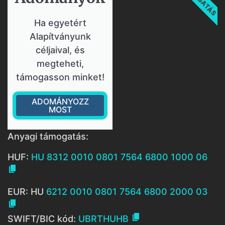
Ha egyetért
Alapítványunk
céljaival, és
megteheti,
támogasson minket!
ADOMÁNYOZZ
MOST
Anyagi támogatás:
HUF:
HU 8312 0010 0801 7564 6800 1000 06

EUR: HU
6212 0010 0801 7564 6800 2000 03


SWIFT/BIC kód:
UBRTHUHB