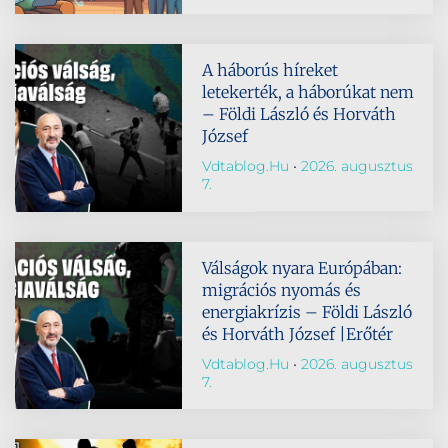
A háborús híreket
letekerték, a háborúkat nem
– Földi László és Horváth
József
Vdtablog.hu
2026. augusztus
7.
Válságok nyara Európában:
migrációs nyomás és
energiakrízis – Földi László
és Horváth József |Erőtér
Vdtablog.hu
2026. augusztus
7.