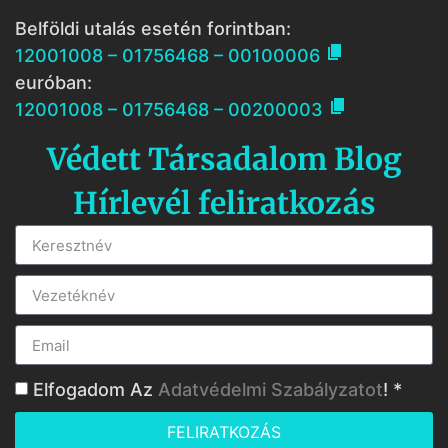
Belföldi utalás esetén forintban:

12001008 – 01756468 – 00100006
euróban:

12001008 – 01756468 – 00200003
Védett Társadalom Blog
Hírlevél feliratkozás
Elfogadom Az
Adatvédelmi Szabályzatot
! *
FELIRATKOZÁS