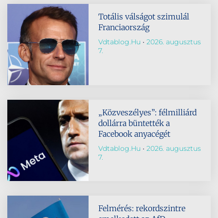
Totális válságot szimulál
Franciaország
Vdtablog.hu
2026. augusztus
7.
„Közveszélyes”: félmilliárd
dollárra büntették a
Facebook anyacégét
Vdtablog.hu
2026. augusztus
7.
Felmérés: rekordszintre