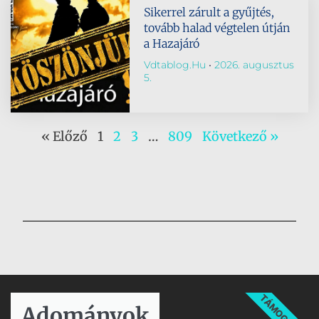
Sikerrel zárult a gyűjtés,
tovább halad végtelen útján
a Hazajáró
Vdtablog.hu
2026. augusztus
5.
« Előző
1
2
3
…
809
Következő »
TÁMOGATÁS
Adományok​