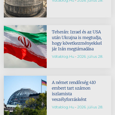
Vdtablog.hu
2026. július 28.
Teherán: Izrael és az USA
után Ukrajna is megtudja,
hogy következményekkel
jár Irán megtámadása
Vdtablog.hu
2026. július 28.
A német rendőrség 410
embert tart számon
iszlamista
veszélyforrásként
Vdtablog.hu
2026. július 28.