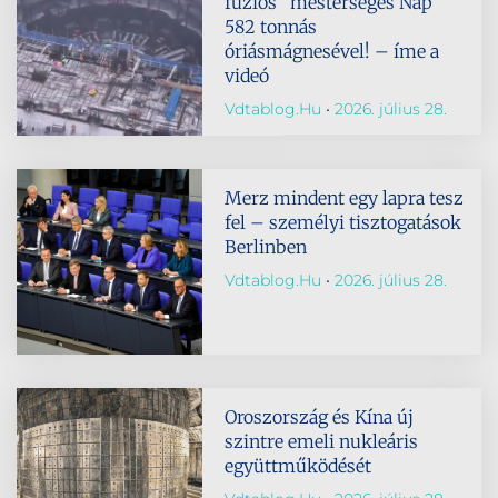
fúziós “mesterséges Nap”
582 tonnás
óriásmágnesével! – íme a
videó
Vdtablog.hu
2026. július 28.
Merz mindent egy lapra tesz
fel – személyi tisztogatások
Berlinben
Vdtablog.hu
2026. július 28.
Oroszország és Kína új
szintre emeli nukleáris
együttműködését