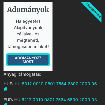
TÁMOGATÁS
Adományok​
Ha egyetért
Alapítványunk
céljaival, és
megteheti,
támogasson minket!
ADOMÁNYOZZ
MOST
Anyagi támogatás:
HUF:
HU 8312 0010 0801 7564 6800 1000 06

EUR: HU
6212 0010 0801 7564 6800 2000 03