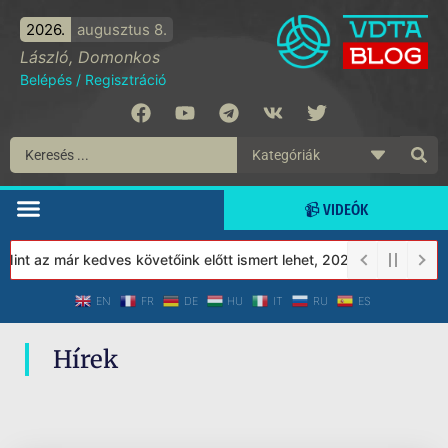
2026.
augusztus 8.
László, Domonkos
Belépés
/
Regisztráció
📹 VIDEÓK
nt az már kedves követőink előtt ismert lehet, 2023-tól a Védett
EN
FR
DE
HU
IT
RU
ES
Hírek