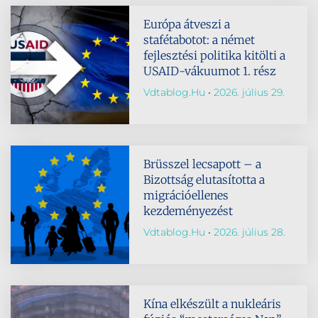
Európa átveszi a
stafétabotot: a német
fejlesztési politika kitölti a
USAID-vákuumot 1. rész
Vdtablog.hu
2026. július 29.
Brüsszel lecsapott – a
Bizottság elutasította a
migrációellenes
kezdeményezést
Vdtablog.hu
2026. július 28.
Kína elkészült a nukleáris