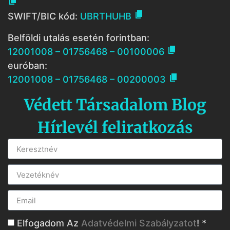


SWIFT/BIC kód:
UBRTHUHB
Belföldi utalás esetén forintban:

12001008 – 01756468 – 00100006
euróban:

12001008 – 01756468 – 00200003
Védett Társadalom Blog
Hírlevél feliratkozás
Elfogadom Az
Adatvédelmi Szabályzatot
! *