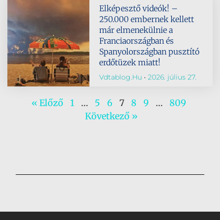
Elképesztő videók! –
250.000 embernek kellett
már elmenekülnie a
Franciaországban és
Spanyolországban pusztító
erdőtüzek miatt!
Vdtablog.hu
2026. július 27.
« Előző
1
…
5
6
7
8
9
…
809
Következő »