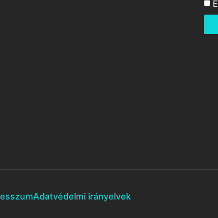
E
resszum
Adatvédelmi irányelvek