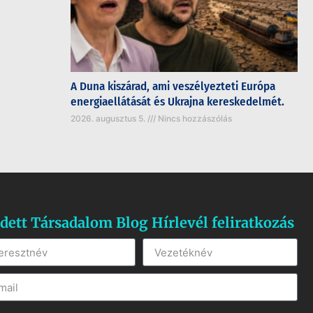
A Duna kiszárad, ami veszélyezteti Európa
energiaellátását és Ukrajna kereskedelmét.
2026. augusztus 5.
Nincs hozzászólás
dett Társadalom Blog Hírlevél feliratkozás