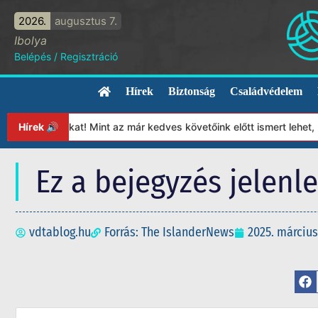
2026.
augusztus 7.
Ibolya
Belépés
/
Regisztráció
Hírek
Biztonság
Családvédelem
ítványunkat! Mint az már kedves követőink előtt ismert lehet, 20
Hírek 🔊
Ez a bejegyzés jelenl
vdtablog.hu
Forrás: The IslanderNews
2025. március