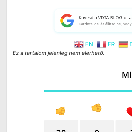
Kövesd a VDTA BLOG-ot a
Kattints ide, és állítsd be, ho
EN
FR
Ez a tartalom jelenleg nem elérhető.
Mi