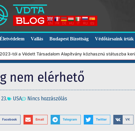
EN
FR
DE
HU
IT
RU
ES
Életvédelem
Vallás
Budapest Bizottság
Védőtársaink írták
23-tól a Védett Társadalom Alapítvány közhasznú státuszba került.
eg nem elérhető
 23.
USA
Nincs hozzászólás
Facebook
Email
Telegram
Twitter
VK