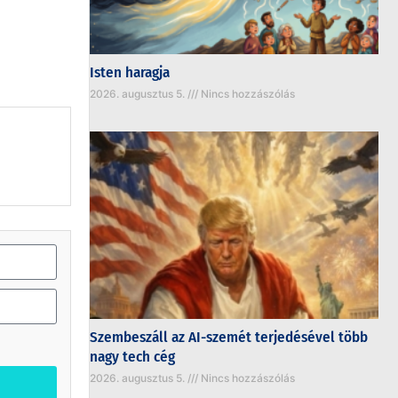
Isten haragja
2026. augusztus 5.
Nincs hozzászólás
Szembeszáll az AI-szemét terjedésével több
nagy tech cég
2026. augusztus 5.
Nincs hozzászólás