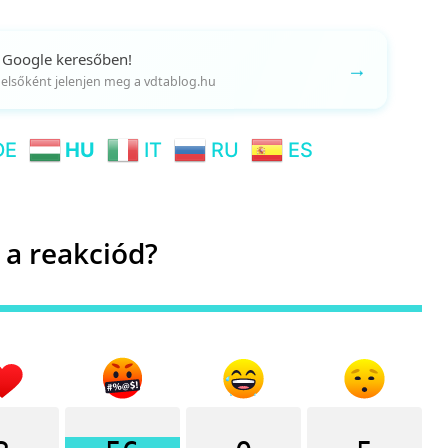
 Google keresőben!
→
gy elsőként jelenjen meg a vdtablog.hu
DE
HU
IT
RU
ES
 a reakciód?