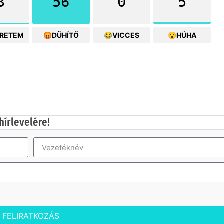
3
56
0
5
ERETEM
😡DÜHÍTŐ
😂VICCES
😮HÚHA
hírlevelére!
FELIRATKOZÁS