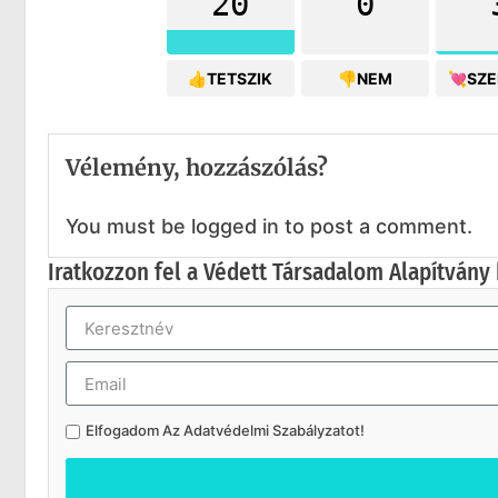
20
0
👍TETSZIK
👎NEM
💘SZ
Vélemény, hozzászólás?
You must be logged in to post a comment.
Iratkozzon fel a Védett Társadalom Alapítvány 
Elfogadom Az
Adatvédelmi Szabályzatot
!