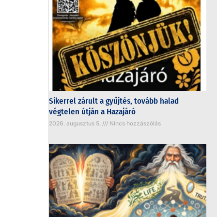
Sikerrel zárult a gyűjtés, tovább halad
végtelen útján a Hazajáró
2026. augusztus 5.
Nincs hozzászólás