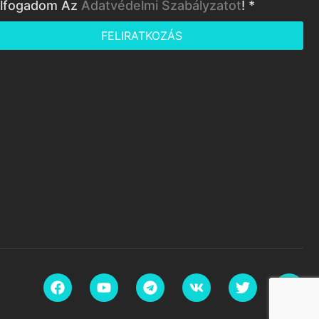
lfogadom Az
Adatvédelmi Szabályzatot
! *
FELIRATKOZÁS