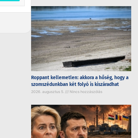
Roppant kellemetlen: akkora a hőség, hogy a
szomszédunkban két folyó is kiszáradhat
2026. augusztus 5.
Nincs hozzászólás