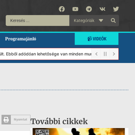
Kategóriák
📹 VIDEÓK
Programajánló
 Ebből adódóan lehetősége van minden munkánkat segíteni kívánó m
További cikkek
Nyomtat