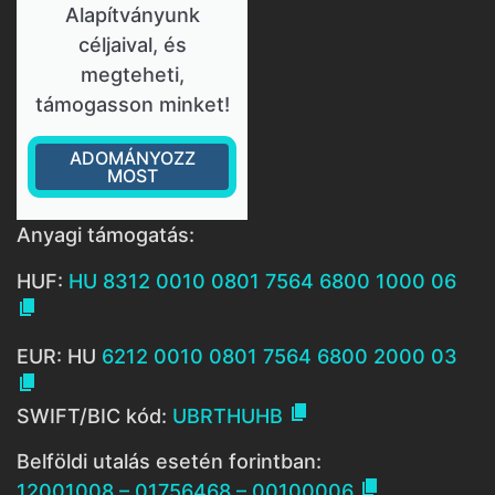
Alapítványunk
céljaival, és
megteheti,
támogasson minket!
ADOMÁNYOZZ
MOST
Anyagi támogatás:
HUF:
HU 8312 0010 0801 7564 6800 1000 06

EUR: HU
6212 0010 0801 7564 6800 2000 03


SWIFT/BIC kód:
UBRTHUHB
Belföldi utalás esetén forintban:

12001008 – 01756468 – 00100006