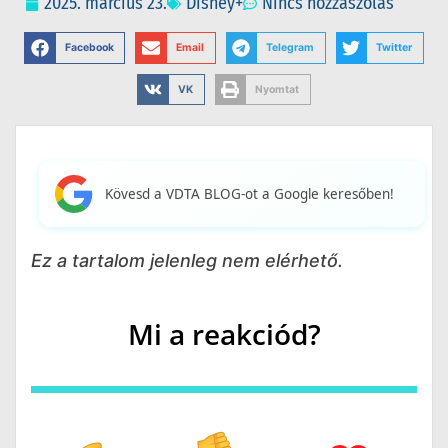
2025. március 23.
Disney+
Nincs hozzászólás
Facebook
Email
Telegram
Twitter
VK
Nyomtat
Kövesd a VDTA BLOG-ot a Google keresőben!
Ez a tartalom jelenleg nem elérhető.
Mi a reakciód?