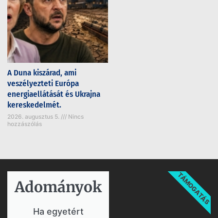
A Duna kiszárad, ami
veszélyezteti Európa
energiaellátását és Ukrajna
kereskedelmét.
2026. augusztus 5.
Nincs
hozzászólás
TÁMOGATÁS
Adományok​
Ha egyetért