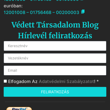
euróban:

12001008 – 01756468 – 00200003
Védett Társadalom Blog
Hírlevél feliratkozás
Elfogadom Az
Adatvédelmi Szabályzatot
! *
FELIRATKOZÁS