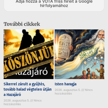
Adja hozzá a VDTA friss híreit a Google
hírfolyamához
További cikkek
Sikerrel zárult a gyűjtés,
Isten haragja
tovább halad végtelen útján
2026. augusztus 5.
Nincs
hozzászólás
a Hazajáró
2026. augusztus 5.
Nincs
hozzászólás