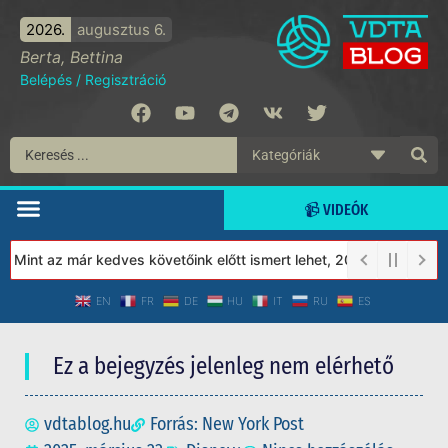
2026.
augusztus 6.
Berta, Bettina
Belépés
/
Regisztráció
📹 VIDEÓK
Mint az már kedves követőink előtt ismert lehet, 2023-tól a Védet
EN
FR
DE
HU
IT
RU
ES
Ez a bejegyzés jelenleg nem elérhető
vdtablog.hu
Forrás: New York Post