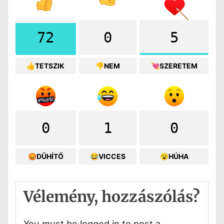
72
0
5
👍TETSZIK
👎NEM
💘SZERETEM
0
1
0
😡DÜHÍTŐ
😂VICCES
😮HÚHA
Vélemény, hozzászólás?
You must be logged in to post a