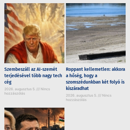
Szembeszáll az AI-szemét
Roppant kellemetlen: akkora
terjedésével több nagy tech
a hőség, hogy a
cég
szomszédunkban két folyó is
kiszáradhat
2026. augusztus 5.
Nincs
hozzászólás
2026. augusztus 5.
Nincs
hozzászólás