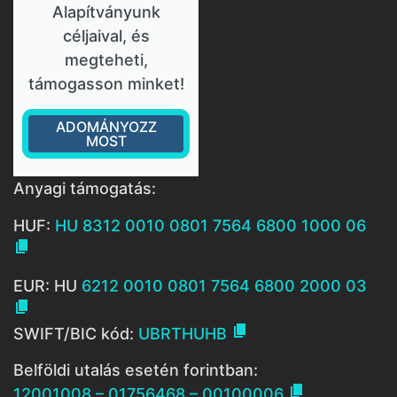
Alapítványunk
céljaival, és
megteheti,
támogasson minket!
ADOMÁNYOZZ
MOST
Anyagi támogatás:
HUF:
HU 8312 0010 0801 7564 6800 1000 06

EUR: HU
6212 0010 0801 7564 6800 2000 03


SWIFT/BIC kód:
UBRTHUHB
Belföldi utalás esetén forintban:

12001008 – 01756468 – 00100006