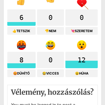
6
0
0
👍TETSZIK
👎NEM
💘SZERETEM
8
0
12
😡DÜHÍTŐ
😂VICCES
😮HÚHA
Vélemény, hozzászólás?
You must be logged in to post a