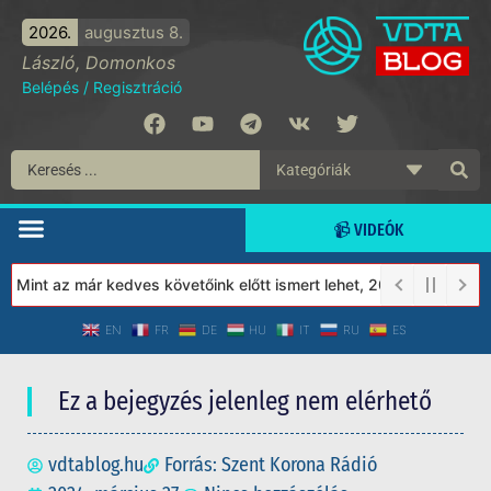
2026.
augusztus 8.
László, Domonkos
Belépés
/
Regisztráció
📹 VIDEÓK
Mint az már kedves követőink előtt ismert lehet, 2023-tól a Véde
EN
FR
DE
HU
IT
RU
ES
Ez a bejegyzés jelenleg nem elérhető
vdtablog.hu
Forrás: Szent Korona Rádió