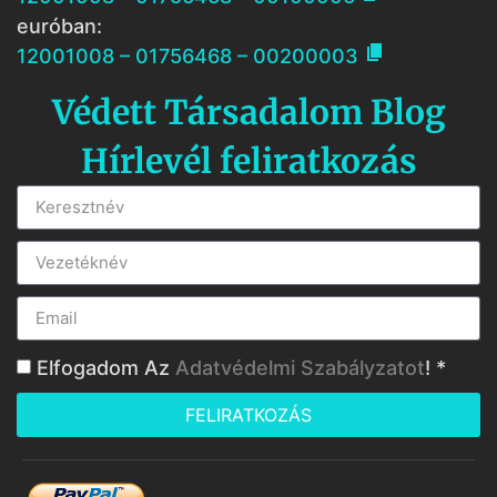
euróban:

12001008 – 01756468 – 00200003
Védett Társadalom Blog
Hírlevél feliratkozás
Elfogadom Az
Adatvédelmi Szabályzatot
! *
FELIRATKOZÁS