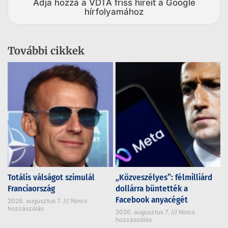
Adja hozzá a VDTA friss híreit a Google
hírfolyamához
További cikkek
Totális válságot szimulál
„Közveszélyes”: félmilliárd
Franciaország
dollárra büntették a
Facebook anyacégét
2026. augusztus 7.
Nincs
hozzászólás
2026. augusztus 7.
Nincs
hozzászólás