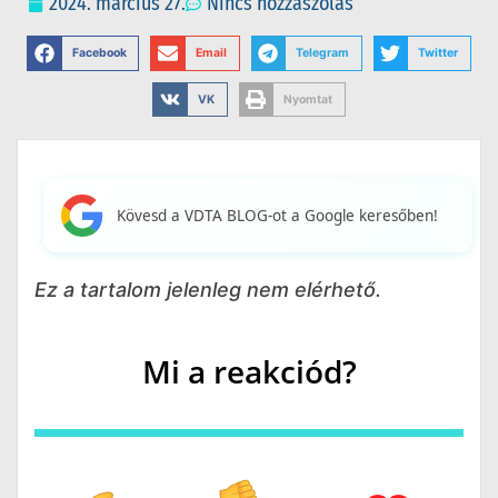
2024. március 27.
Nincs hozzászólás
Facebook
Email
Telegram
Twitter
VK
Nyomtat
Kövesd a VDTA BLOG-ot a Google keresőben!
Ez a tartalom jelenleg nem elérhető.
Mi a reakciód?