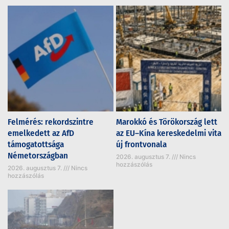
Felmérés: rekordszintre
Marokkó és Törökország lett
emelkedett az AfD
az EU–Kína kereskedelmi vita
támogatottsága
új frontvonala
Németországban
2026. augusztus 7.
Nincs
hozzászólás
2026. augusztus 7.
Nincs
hozzászólás