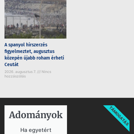
A spanyol hírszerzés
figyelmeztet, augusztus
közepén újabb roham érheti
Ceutát
2026. augusztus 7.
Nincs
hozzászólás
TÁMOGATÁS
Adományok​
Ha egyetért