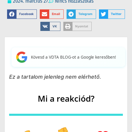
2024. március 27.
Nincs hozzászólás
Facebook
Email
Telegram
Twitter
VK
Nyomtat
Kövesd a VDTA BLOG-ot a Google keresőben!
Ez a tartalom jelenleg nem elérhető.
Mi a reakciód?