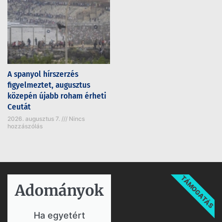
A spanyol hírszerzés
figyelmeztet, augusztus
közepén újabb roham érheti
Ceutát
2026. augusztus 7.
Nincs
hozzászólás
TÁMOGATÁS
Adományok​
Ha egyetért