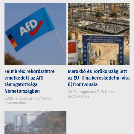
Felmérés: rekordszintre
Marokkó és Törökország lett
emelkedett az AfD
az EU–Kína kereskedelmi vita
támogatottsága
új frontvonala
Németországban
2026. augusztus 7.
Nincs
hozzászólás
2026. augusztus 7.
Nincs
hozzászólás