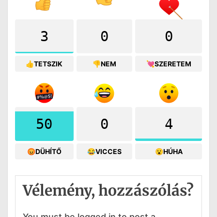
3
0
0
👍TETSZIK
👎NEM
💘SZERETEM
50
0
4
😡DÜHÍTŐ
😂VICCES
😮HÚHA
Vélemény, hozzászólás?
You must be logged in to post a