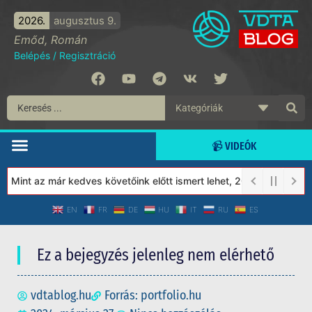
2026.
augusztus 9.
Emőd, Román
Belépés
/
Regisztráció
📹 VIDEÓK
Mint az már kedves követőink előtt ismert lehet, 2023-tól a Védet
EN
FR
DE
HU
IT
RU
ES
Ez a bejegyzés jelenleg nem elérhető
vdtablog.hu
Forrás: portfolio.hu