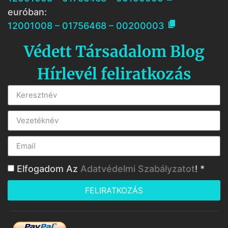
euróban:

12001008 – 01756468 – 00200003
Védett Társadalom Blog
Hírlevél feliratkozás
Elfogadom Az
Adatvédelmi Szabályzatot
! *
FELIRATKOZÁS