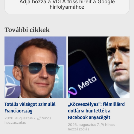
Adja hozzá a VDTA friss híreit a Google
hírfolyamához
További cikkek
Totális válságot szimulál
„Közveszélyes”: félmilliárd
Franciaország
dollárra büntették a
Facebook anyacégét
2026. augusztus 7.
Nincs
hozzászólás
2026. augusztus 7.
Nincs
hozzászólás