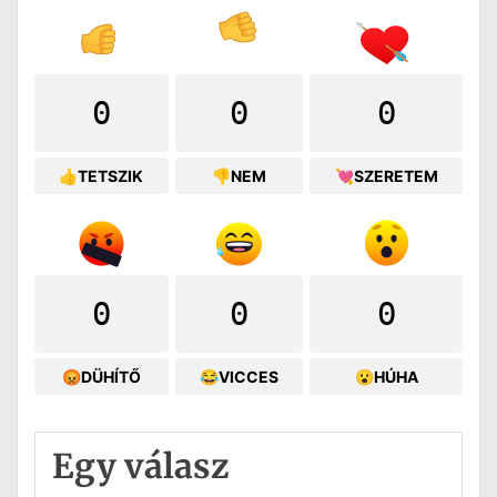
0
0
0
👍TETSZIK
👎NEM
💘SZERETEM
0
0
0
😡DÜHÍTŐ
😂VICCES
😮HÚHA
Egy válasz