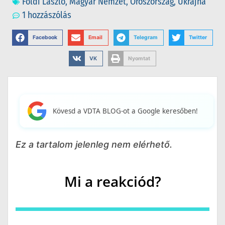
Földi László
,
Magyar Nemzet
,
Oroszország
,
Ukrajna
1 hozzászólás
Facebook
Email
Telegram
Twitter
VK
Nyomtat
Kövesd a VDTA BLOG-ot a Google keresőben!
Ez a tartalom jelenleg nem elérhető.
Mi a reakciód?