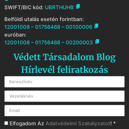

SWIFT/BIC kód:
UBRTHUHB
Belföldi utalás esetén forintban:

12001008 – 01756468 – 00100006
euróban:

12001008 – 01756468 – 00200003
Védett Társadalom Blog
Hírlevél feliratkozás
Elfogadom Az
Adatvédelmi Szabályzatot
! *