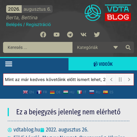
2026.
augusztus 6.
Berta, Bettina
Belépés
/
Regisztráció
📹 VIDEÓK
 Mint az már kedves követőink előtt ismert lehet, 2023-tól a Véd
EN
FR
DE
HU
IT
RU
ES
Ez a bejegyzés jelenleg nem elérhető
vdtablog.hu
2022. augusztus 26.