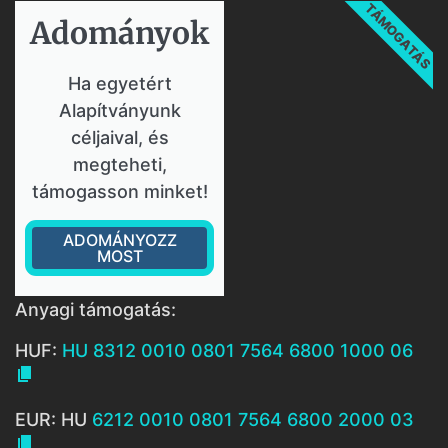
TÁMOGATÁS
Adományok​
Ha egyetért
Alapítványunk
céljaival, és
megteheti,
támogasson minket!
ADOMÁNYOZZ
MOST
Anyagi támogatás:
HUF:
HU 8312 0010 0801 7564 6800 1000 06

EUR: HU
6212 0010 0801 7564 6800 2000 03
