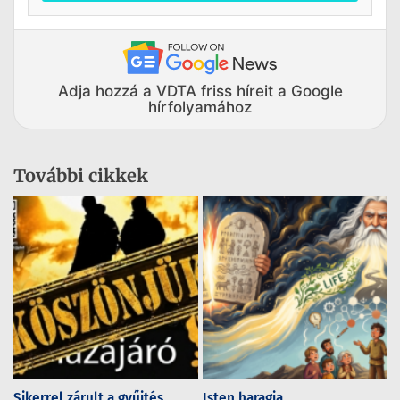
Adja hozzá a VDTA friss híreit a Google
hírfolyamához
További cikkek
Sikerrel zárult a gyűjtés,
Isten haragja