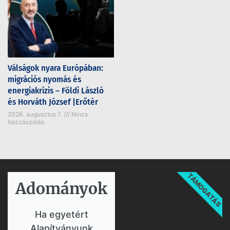
Válságok nyara Európában:
migrációs nyomás és
energiakrízis – Földi László
és Horváth József |Erőtér
2026. augusztus 7.
Nincs
hozzászólás
TÁMOGATÁS
Adományok​
Ha egyetért
Alapítványunk