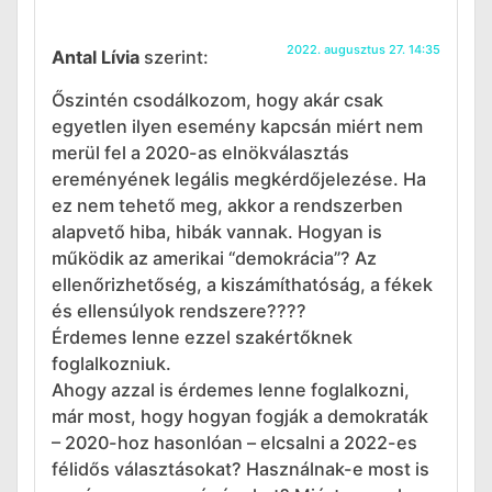
2022. augusztus 27. 14:35
Antal Lívia
szerint:
Őszintén csodálkozom, hogy akár csak
egyetlen ilyen esemény kapcsán miért nem
merül fel a 2020-as elnökválasztás
ereményének legális megkérdőjelezése. Ha
ez nem tehető meg, akkor a rendszerben
alapvető hiba, hibák vannak. Hogyan is
működik az amerikai “demokrácia”? Az
ellenőrizhetőség, a kiszámíthatóság, a fékek
és ellensúlyok rendszere????
Érdemes lenne ezzel szakértőknek
foglalkozniuk.
Ahogy azzal is érdemes lenne foglalkozni,
már most, hogy hogyan fogják a demokraták
– 2020-hoz hasonlóan – elcsalni a 2022-es
félidős választásokat? Használnak-e most is