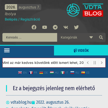
2026.
augusztus 7.
Ibolya
Belépés
/
Regisztráció
📹 VIDEÓK
int az már kedves követőink előtt ismert lehet, 2023-tól a Védet
EN
FR
DE
HU
IT
RU
ES
Ez a bejegyzés jelenleg nem elérhető
vdtablog.hu
2022. augusztus 26.