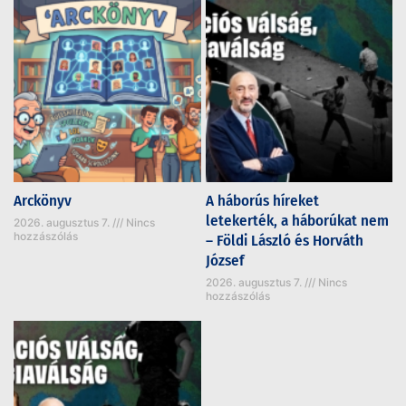
Arckönyv
A háborús híreket
letekerték, a háborúkat nem
2026. augusztus 7.
Nincs
hozzászólás
– Földi László és Horváth
József
2026. augusztus 7.
Nincs
hozzászólás