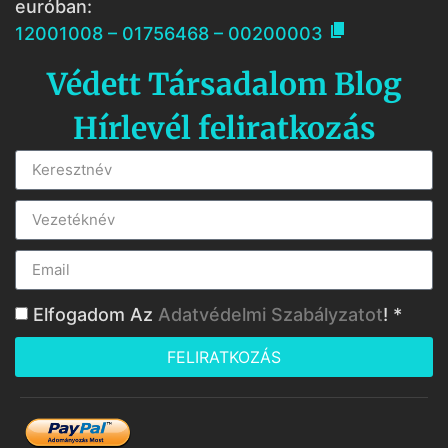
euróban:

12001008 – 01756468 – 00200003
Védett Társadalom Blog
Hírlevél feliratkozás
Elfogadom Az
Adatvédelmi Szabályzatot
! *
FELIRATKOZÁS