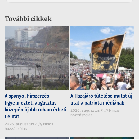
További cikkek
A spanyol hírszerzés
A Hazajáró túlélése mutat új
figyelmeztet, augusztus
utat a patrióta médiának
közepén újabb roham érheti
2026. augusztus 7.
Nincs
hozzászólás
Ceutát
2026. augusztus 7.
Nincs
hozzászólás