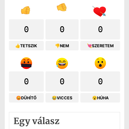
0
0
0
👍TETSZIK
👎NEM
💘SZERETEM
0
0
0
😡DÜHÍTŐ
😂VICCES
😮HÚHA
Egy válasz