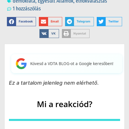
demokrata
,
Egyesült Államok
,
elnökválasztás
1 hozzászólás
Facebook
Email
Telegram
Twitter
VK
Nyomtat
Kövesd a VDTA BLOG-ot a Google keresőben!
Ez a tartalom jelenleg nem elérhető.
Mi a reakciód?