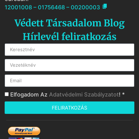

12001008 – 01756468 – 00200003
Védett Társadalom Blog
Hírlevél feliratkozás
Elfogadom Az
Adatvédelmi Szabályzatot
! *
FELIRATKOZÁS