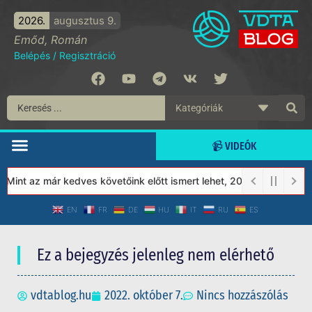
2026.
augusztus 9.
Emőd, Román
Belépés
/
Regisztráció
📹 VIDEÓK
int az már kedves követőink előtt ismert lehet, 2023-tól a Védett
EN
FR
DE
HU
IT
RU
ES
Ez a bejegyzés jelenleg nem elérhető
vdtablog.hu
2022. október 7.
Nincs hozzászólás