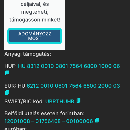
céljaival, és
megteheti,
támogasson minket!
ADOMÁNYOZZ
MOST
Anyagi támogatás:
HUF:
HU 8312 0010 0801 7564 6800 1000 06

EUR: HU
6212 0010 0801 7564 6800 2000 03


SWIFT/BIC kód:
UBRTHUHB
Belföldi utalás esetén forintban:

12001008 – 01756468 – 00100006
euróban: