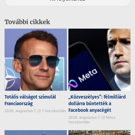
További cikkek
Totális válságot szimulál
„Közveszélyes”: félmilliárd
Franciaország
dollárra büntették a
Facebook anyacégét
2026. augusztus 7.
1 hozzászólás
2026. augusztus 7.
Nincs
hozzászólás