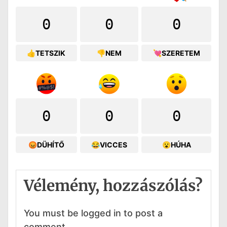
0
0
0
👍TETSZIK
👎NEM
💘SZERETEM
0
0
0
😡DÜHÍTŐ
😂VICCES
😮HÚHA
Vélemény, hozzászólás?
You must be logged in to post a
comment.