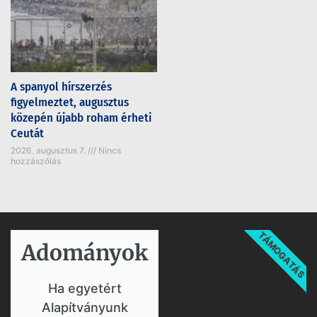
A spanyol hírszerzés
figyelmeztet, augusztus
közepén újabb roham érheti
Ceutát
2026. augusztus 7.
Nincs
hozzászólás
TÁMOGATÁS
Adományok​
Ha egyetért
Alapítványunk