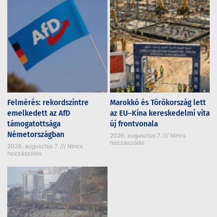
Felmérés: rekordszintre
Marokkó és Törökország lett
emelkedett az AfD
az EU–Kína kereskedelmi vita
támogatottsága
új frontvonala
Németországban
2026. augusztus 7.
Nincs
hozzászólás
2026. augusztus 7.
Nincs
hozzászólás