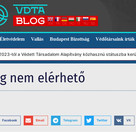
EN
FR
DE
HU
IT
RU
ES
Életvédelem
Vallás
Budapest Bizottság
Védőtársaink írták
23-tól a Védett Társadalom Alapítvány közhasznú státuszba került
eg nem elérhető
Facebook
Email
Telegram
Twitter
VK