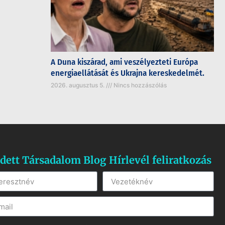
A Duna kiszárad, ami veszélyezteti Európa
energiaellátását és Ukrajna kereskedelmét.
2026. augusztus 5.
Nincs hozzászólás
dett Társadalom Blog Hírlevél feliratkozás