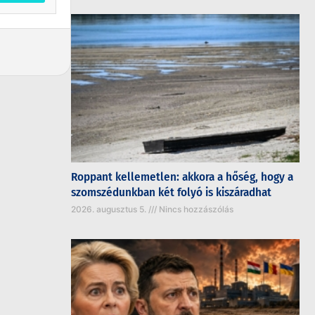
Roppant kellemetlen: akkora a hőség, hogy a
szomszédunkban két folyó is kiszáradhat
2026. augusztus 5.
Nincs hozzászólás