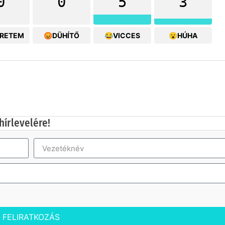
0
0
5
3
ERETEM
😡DÜHÍTŐ
😂VICCES
😮HÚHA
hírlevelére!
FELIRATKOZÁS