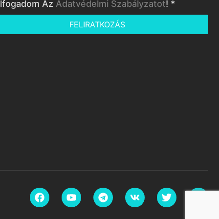
lfogadom Az
Adatvédelmi Szabályzatot
! *
FELIRATKOZÁS