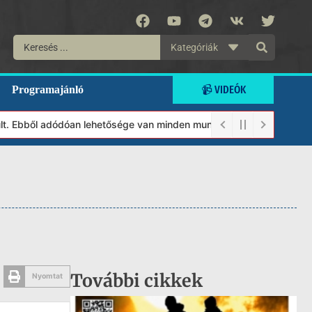
Kategóriák
📹 VIDEÓK
Programajánló
. Ebből adódóan lehetősége van minden munkánkat segíteni kívánó m
További cikkek
Nyomtat