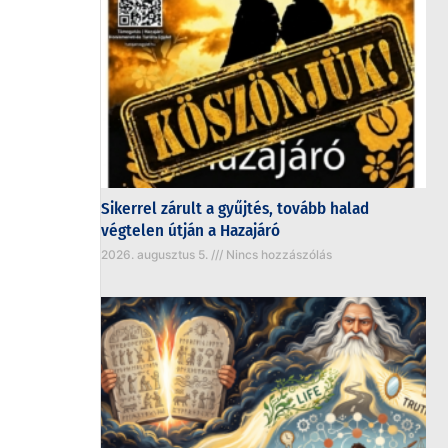
Sikerrel zárult a gyűjtés, tovább halad
végtelen útján a Hazajáró
2026. augusztus 5.
Nincs hozzászólás