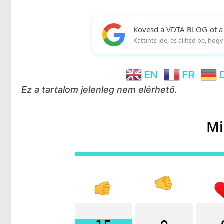
Kövesd a VDTA BLOG-ot a
Kattints ide, és állítsd be, ho
EN
FR
Ez a tartalom jelenleg nem elérhető.
Mi