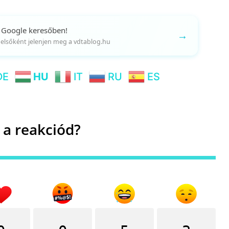
 Google keresőben!
→
gy elsőként jelenjen meg a vdtablog.hu
DE
HU
IT
RU
ES
 a reakciód?