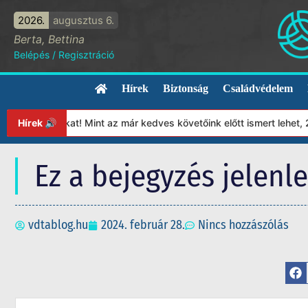
2026.
augusztus 6.
Berta, Bettina
Belépés
/
Regisztráció
Hírek
Biztonság
Családvédelem
ítványunkat! Mint az már kedves követőink előtt ismert lehet, 20
Hírek 🔊
Ez a bejegyzés jelenl
vdtablog.hu
2024. február 28.
Nincs hozzászólás