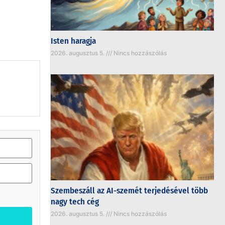
Isten haragja
2026. augusztus 5.
Nincs hozzászólás
Szembeszáll az AI-szemét terjedésével több
nagy tech cég
2026. augusztus 5.
Nincs hozzászólás