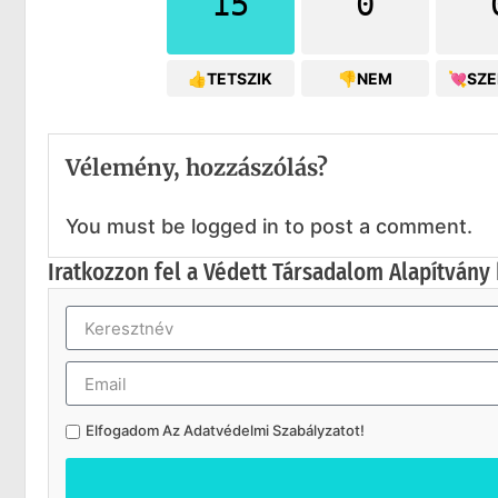
15
0
👍TETSZIK
👎NEM
💘SZ
Vélemény, hozzászólás?
You must be logged in to post a comment.
Iratkozzon fel a Védett Társadalom Alapítvány 
Elfogadom Az
Adatvédelmi Szabályzatot
!