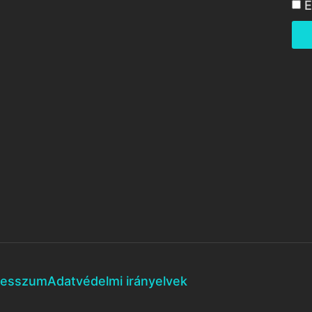
E
resszum
Adatvédelmi irányelvek