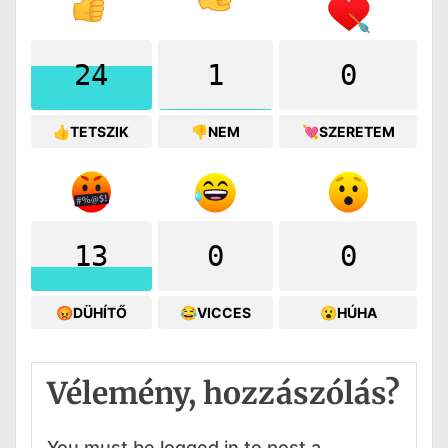
24
1
0
👍TETSZIK
👎NEM
💘SZERETEM
13
0
0
😡DÜHÍTŐ
😂VICCES
😮HÚHA
Vélemény, hozzászólás?
You must be logged in to post a