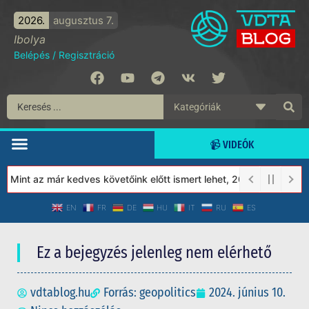
2026.
augusztus 7.
Ibolya
Belépés
/
Regisztráció
📹 VIDEÓK
Mint az már kedves követőink előtt ismert lehet, 2023-tól a Védet
EN
FR
DE
HU
IT
RU
ES
Ez a bejegyzés jelenleg nem elérhető
vdtablog.hu
Forrás: geopolitics
2024. június 10.