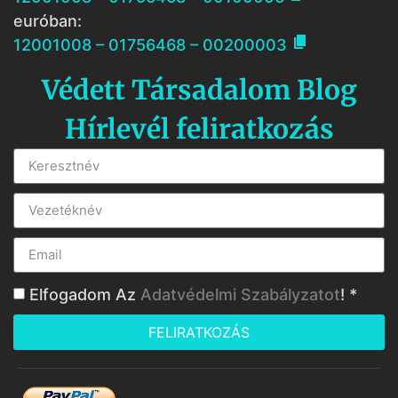
euróban:

12001008 – 01756468 – 00200003
Védett Társadalom Blog
Hírlevél feliratkozás
Elfogadom Az
Adatvédelmi Szabályzatot
! *
FELIRATKOZÁS