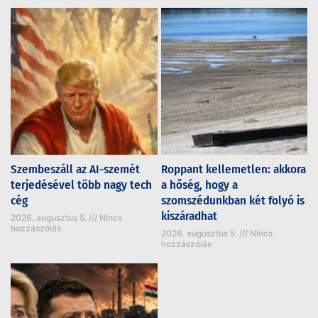
Szembeszáll az AI-szemét
Roppant kellemetlen: akkora
terjedésével több nagy tech
a hőség, hogy a
cég
szomszédunkban két folyó is
kiszáradhat
2026. augusztus 5.
Nincs
hozzászólás
2026. augusztus 5.
Nincs
hozzászólás