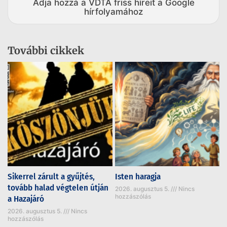
Adja hozzá a VDTA friss híreit a Google
hírfolyamához
További cikkek
Sikerrel zárult a gyűjtés,
Isten haragja
tovább halad végtelen útján
2026. augusztus 5.
Nincs
hozzászólás
a Hazajáró
2026. augusztus 5.
Nincs
hozzászólás