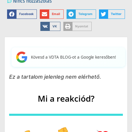
Nincs hozzászólás
Facebook
Email
Telegram
Twitter
VK
Nyomtat
Kövesd a VDTA BLOG-ot a Google keresőben!
Ez a tartalom jelenleg nem elérhető.
Mi a reakciód?