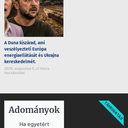
A Duna kiszárad, ami
veszélyezteti Európa
energiaellátását és Ukrajna
kereskedelmét.
2026. augusztus 5.
Nincs
hozzászólás
TÁMOGATÁS
Adományok​
Ha egyetért