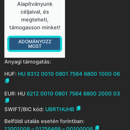
Alapítványunk
céljaival, és
megteheti,
támogasson minket!
ADOMÁNYOZZ
MOST
Anyagi támogatás:
HUF:
HU 8312 0010 0801 7564 6800 1000 06

EUR: HU
6212 0010 0801 7564 6800 2000 03


SWIFT/BIC kód:
UBRTHUHB
Belföldi utalás esetén forintban:

12001008 – 01756468 – 00100006