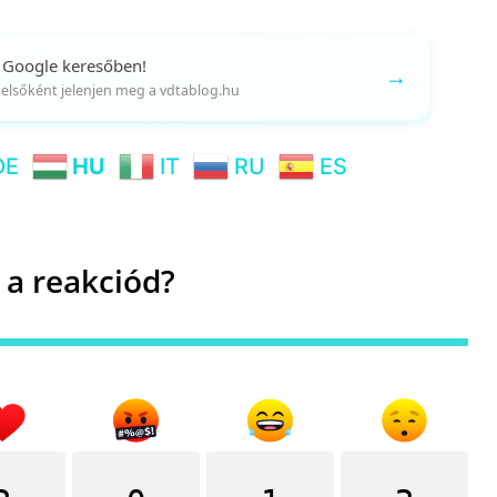
 Google keresőben!
→
gy elsőként jelenjen meg a vdtablog.hu
DE
HU
IT
RU
ES
 a reakciód?