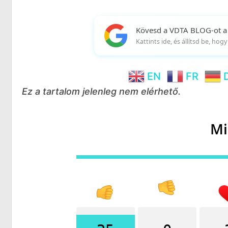
Kövesd a VDTA BLOG-ot a
Kattints ide, és állítsd be, ho
EN
FR
Ez a tartalom jelenleg nem elérhető.
Mi