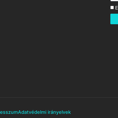
E
resszum
Adatvédelmi irányelvek