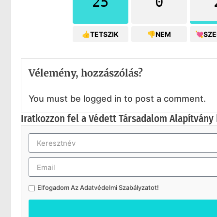
25
0
👍TETSZIK
👎NEM
💘SZ
Vélemény, hozzászólás?
You must be logged in to post a comment.
Iratkozzon fel a Védett Társadalom Alapítvány 
Elfogadom Az
Adatvédelmi Szabályzatot
!