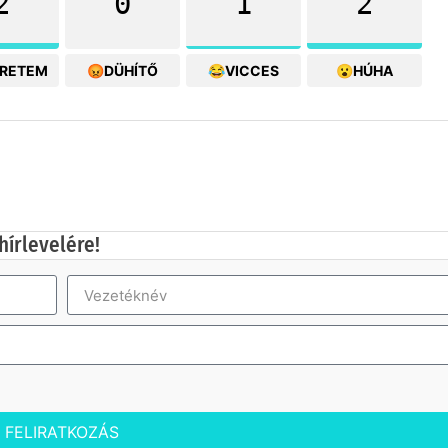
2
0
1
2
ERETEM
😡DÜHÍTŐ
😂VICCES
😮HÚHA
hírlevelére!
FELIRATKOZÁS