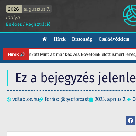
2026.
augusztus 7.
Ibolya
Belépés
/
Regisztráció
Hírek
Biztonság
Családvédelem
apítványunkat! Mint az már kedves követőink előtt ismert lehet, 
Hírek 🔊
Ez a bejegyzés jelenl
vdtablog.hu
Forrás: @geoforcast
2025. április 2.
O