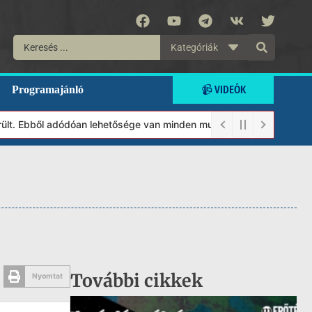
Kategóriák
📹 VIDEÓK
Programajánló
t. Ebből adódóan lehetősége van minden munkánkat segíteni kívánó
További cikkek
Nyomtat