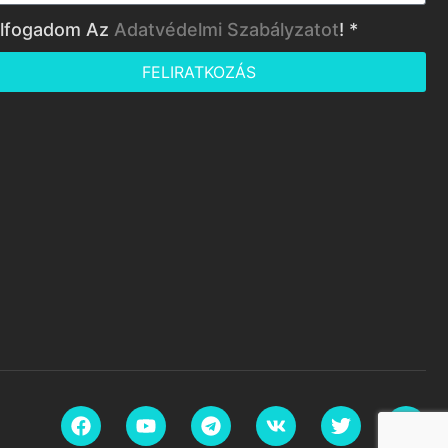
lfogadom Az
Adatvédelmi Szabályzatot
! *
FELIRATKOZÁS