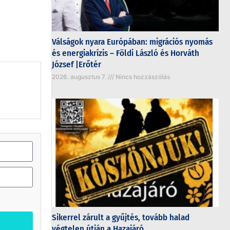
Válságok nyara Európában: migrációs nyomás
és energiakrízis – Földi László és Horváth
József |Erőtér
2026. augusztus 7.
Nincs hozzászólás
Sikerrel zárult a gyűjtés, tovább halad
végtelen útján a Hazajáró