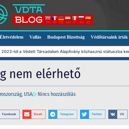
EN
FR
DE
HU
IT
RU
ES
Életvédelem
Vallás
Budapest Bizottság
Védőtársaink írták
2023-tól a Védett Társadalom Alapítvány közhasznú státuszba kerül
eg nem elérhető
roszország
,
USA
Nincs hozzászólás
Facebook
Email
Telegram
Twitter
VK