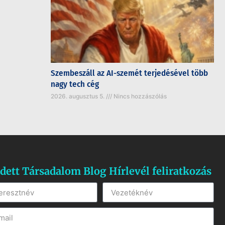
Szembeszáll az AI-szemét terjedésével több
nagy tech cég
2026. augusztus 5.
Nincs hozzászólás
dett Társadalom Blog Hírlevél feliratkozás