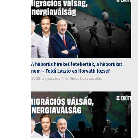
A háborús híreket letekerték, a háborúkat
nem – Földi László és Horváth József
2026. augusztus 7.
Nincs hozzászólás