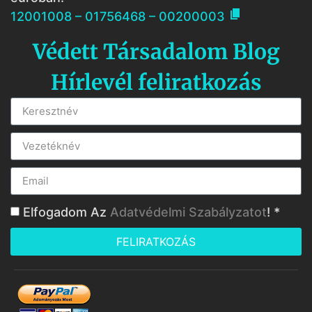

12001008 – 01756468 – 00200003
Védett Társadalom Blog
Hírlevél feliratkozás
Elfogadom Az
Adatvédelmi Szabályzatot
! *
FELIRATKOZÁS