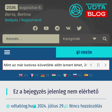
2026.
augusztus 6.
Berta, Bettina
Belépés
/
Regisztráció
📹 VIDEÓK
Mint az már kedves követőink előtt ismert lehet, 2023-tól a Védet
EN
FR
DE
HU
IT
RU
ES
Ez a bejegyzés jelenleg nem elérhető
vdtablog.hu
2024. július 29.
Nincs hozzászólás