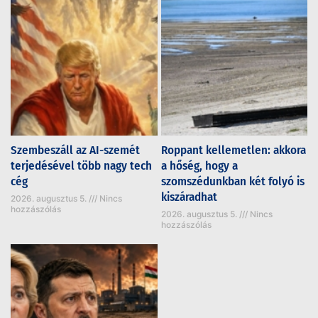
Szembeszáll az AI-szemét
Roppant kellemetlen: akkora
terjedésével több nagy tech
a hőség, hogy a
cég
szomszédunkban két folyó is
kiszáradhat
2026. augusztus 5.
Nincs
hozzászólás
2026. augusztus 5.
Nincs
hozzászólás