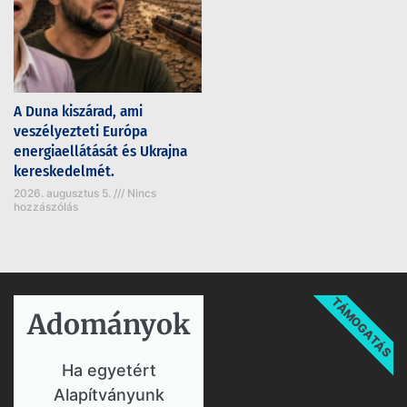
A Duna kiszárad, ami
veszélyezteti Európa
energiaellátását és Ukrajna
kereskedelmét.
2026. augusztus 5.
Nincs
hozzászólás
TÁMOGATÁS
Adományok​
Ha egyetért
Alapítványunk