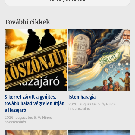
További cikkek
Sikerrel zárult a gyűjtés,
Isten haragja
tovább halad végtelen útján
2026. augusztus 5.
Nincs
hozzászólás
a Hazajáró
2026. augusztus 5.
Nincs
hozzászólás