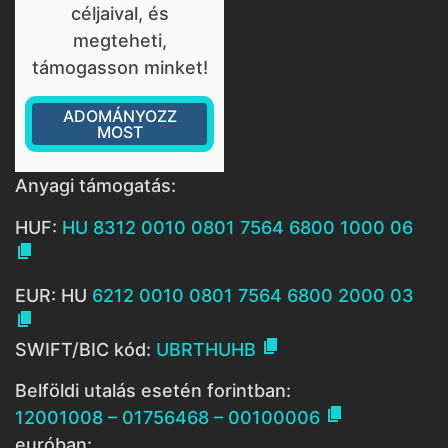
céljaival, és
megteheti,
támogasson minket!
ADOMÁNYOZZ
MOST
Anyagi támogatás:
HUF:
HU 8312 0010 0801 7564 6800 1000 06

EUR: HU
6212 0010 0801 7564 6800 2000 03


SWIFT/BIC kód:
UBRTHUHB
Belföldi utalás esetén forintban:

12001008 – 01756468 – 00100006
euróban: