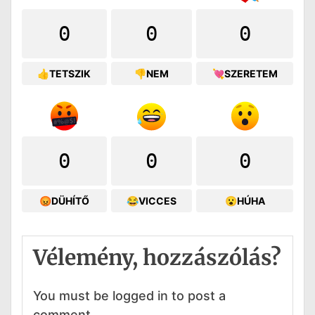
0
0
0
👍TETSZIK
👎NEM
💘SZERETEM
0
0
0
😡DÜHÍTŐ
😂VICCES
😮HÚHA
Vélemény, hozzászólás?
You must be logged in to post a
comment.