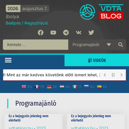
2026.
augusztus 7.
Ibolya
Belépés
/
Regisztráció
📹 VIDEÓK
t! Mint az már kedves követőink előtt ismert lehet, 2023-tól a V
EN
FR
DE
HU
IT
RU
ES
Programajánló
Ez a bejegyzés jelenleg nem
Ez a bejegyzés jelenleg nem
elérhető
elérhető
vdtablog.hu
2023.
vdtablog.hu
2023.