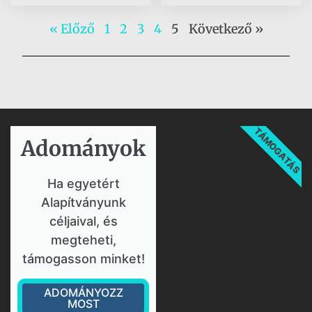
« Előző
1
2
3
4
5
Következő »
TÁMOGATÁS
Adományok​
Ha egyetért
Alapítványunk
céljaival, és
megteheti,
támogasson minket!
ADOMÁNYOZZ
MOST