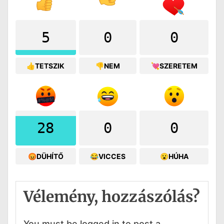
5
0
0
👍TETSZIK
👎NEM
💘SZERETEM
28
0
0
😡DÜHÍTŐ
😂VICCES
😮HÚHA
Vélemény, hozzászólás?
You must be logged in to post a