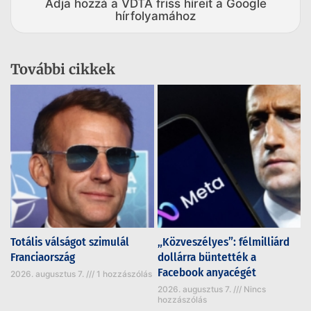
Adja hozzá a VDTA friss híreit a Google
hírfolyamához
További cikkek
Totális válságot szimulál
„Közveszélyes”: félmilliárd
Franciaország
dollárra büntették a
Facebook anyacégét
2026. augusztus 7.
1 hozzászólás
2026. augusztus 7.
Nincs
hozzászólás