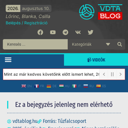
2026.
augusztus 10.
Lőrinc, Blanka, Csilla
Belépés
/
Regisztráció
📹 VIDEÓK
Mint az már kedves követőink előtt ismert lehet, 2023-tól a Védet
EN
FR
DE
HU
IT
RU
ES
Ez a bejegyzés jelenleg nem elérhető
vdtablog.hu
Forrás: Tűzfalcsoport