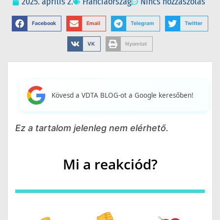
2025. április 2.
Franciaország
Nincs hozzászólás
Facebook
Email
Telegram
Twitter
VK
Nyomtat
Kövesd a VDTA BLOG-ot a Google keresőben!
Ez a tartalom jelenleg nem elérhető.
Mi a reakciód?