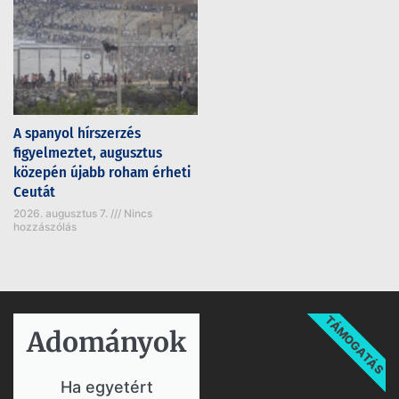
A spanyol hírszerzés
figyelmeztet, augusztus
közepén újabb roham érheti
Ceutát
2026. augusztus 7.
Nincs
hozzászólás
TÁMOGATÁS
Adományok​
Ha egyetért