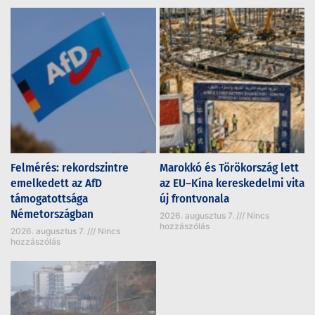
Felmérés: rekordszintre
Marokkó és Törökország lett
emelkedett az AfD
az EU–Kína kereskedelmi vita
támogatottsága
új frontvonala
Németországban
2026. augusztus 7.
Nincs
hozzászólás
2026. augusztus 7.
Nincs
hozzászólás