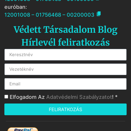
euróban:

12001008 – 01756468 – 00200003
Védett Társadalom Blog
Hírlevél feliratkozás
Elfogadom Az
Adatvédelmi Szabályzatot
! *
FELIRATKOZÁS