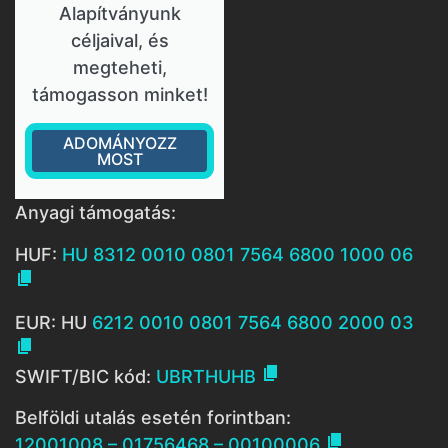
Alapítványunk
céljaival, és
megteheti,
támogasson minket!
ADOMÁNYOZZ
MOST
Anyagi támogatás:
HUF:
HU 8312 0010 0801 7564 6800 1000 06

EUR: HU
6212 0010 0801 7564 6800 2000 03


SWIFT/BIC kód:
UBRTHUHB
Belföldi utalás esetén forintban:

12001008 – 01756468 – 00100006