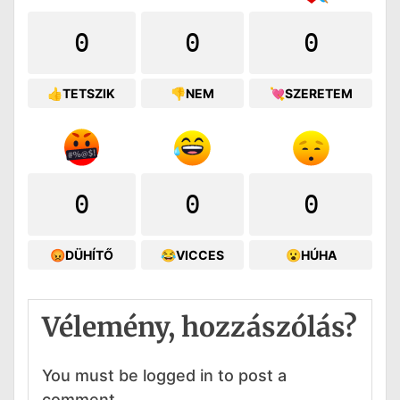
0
0
0
👍TETSZIK
👎NEM
💘SZERETEM
0
0
0
😡DÜHÍTŐ
😂VICCES
😮HÚHA
Vélemény, hozzászólás?
You must be logged in to post a
comment.