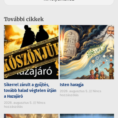
További cikkek
Sikerrel zárult a gyűjtés,
Isten haragja
tovább halad végtelen útján
2026. augusztus 5.
Nincs
hozzászólás
a Hazajáró
2026. augusztus 5.
Nincs
hozzászólás