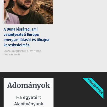
A Duna kiszárad, ami
veszélyezteti Európa
energiaellátását és Ukrajna
kereskedelmét.
2026. augusztus 5.
Nincs
hozzászólás
TÁMOGATÁS
Adományok​
Ha egyetért
Alapítványunk