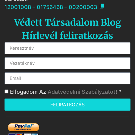

12001008 – 01756468 – 00200003
Védett Társadalom Blog
Hírlevél feliratkozás
Elfogadom Az
Adatvédelmi Szabályzatot
! *
FELIRATKOZÁS