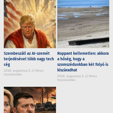
Szembeszáll az AI-szemét
Roppant kellemetlen: akkora
terjedésével több nagy tech
a hőség, hogy a
cég
szomszédunkban két folyó is
kiszáradhat
2026. augusztus 5.
Nincs
hozzászólás
2026. augusztus 5.
Nincs
hozzászólás