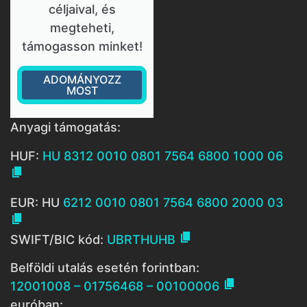
céljaival, és
megteheti,
támogasson minket!
ADOMÁNYOZZ
MOST
Anyagi támogatás:
HUF:
HU 8312 0010 0801 7564 6800 1000 06

EUR: HU
6212 0010 0801 7564 6800 2000 03


SWIFT/BIC kód:
UBRTHUHB
Belföldi utalás esetén forintban:

12001008 – 01756468 – 00100006
euróban: