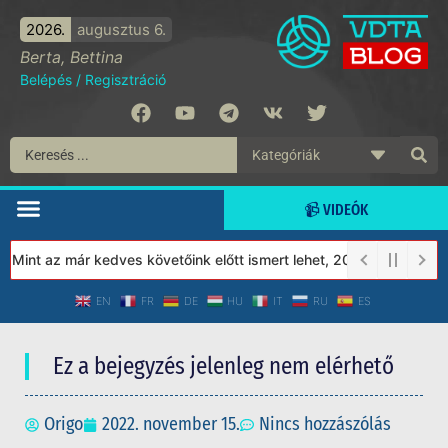
2026.
augusztus 6.
Berta, Bettina
Belépés
/
Regisztráció
📹 VIDEÓK
int az már kedves követőink előtt ismert lehet, 2023-tól a Védet
EN
FR
DE
HU
IT
RU
ES
Ez a bejegyzés jelenleg nem elérhető
Origo
2022. november 15.
Nincs hozzászólás