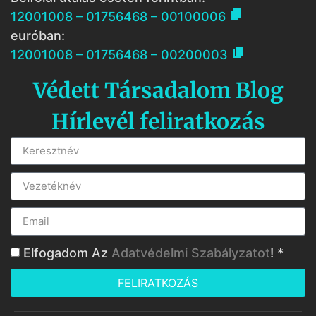

12001008 – 01756468 – 00100006
euróban:

12001008 – 01756468 – 00200003
Védett Társadalom Blog
Hírlevél feliratkozás
Elfogadom Az
Adatvédelmi Szabályzatot
! *
FELIRATKOZÁS