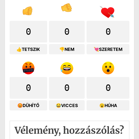
0
0
0
👍TETSZIK
👎NEM
💘SZERETEM
0
0
0
😡DÜHÍTŐ
😂VICCES
😮HÚHA
Vélemény, hozzászólás?