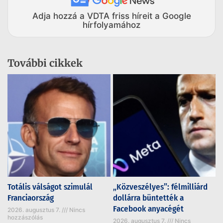
Adja hozzá a VDTA friss híreit a Google
hírfolyamához
További cikkek
Totális válságot szimulál
„Közveszélyes”: félmilliárd
Franciaország
dollárra büntették a
Facebook anyacégét
2026. augusztus 7.
Nincs
hozzászólás
2026. augusztus 7.
Nincs