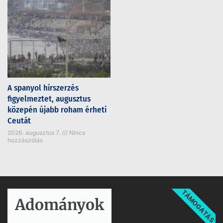
A spanyol hírszerzés
figyelmeztet, augusztus
közepén újabb roham érheti
Ceutát
2026. augusztus 7.
Nincs
hozzászólás
TÁMOGATÁS
Adományok​