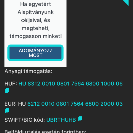
Ha egyetért
Alapítványunk
céljaival, és
megteheti,
támogasson minket!
ADOMÁNYOZZ
MOST
Anyagi támogatás:
HUF:
HU 8312 0010 0801 7564 6800 1000 06

EUR: HU
6212 0010 0801 7564 6800 2000 03


SWIFT/BIC kód:
UBRTHUHB
Belföldi utalás esetén forintban: