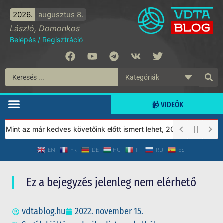
2026.
augusztus 8.
László, Domonkos
Belépés
/
Regisztráció
📹 VIDEÓK
int az már kedves követőink előtt ismert lehet, 2023-tól a Védet
EN
FR
DE
HU
IT
RU
ES
Ez a bejegyzés jelenleg nem elérhető
vdtablog.hu
2022. november 15.