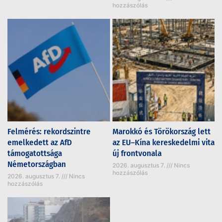
hozzászólás
Felmérés: rekordszintre
Marokkó és Törökország lett
emelkedett az AfD
az EU–Kína kereskedelmi vita
támogatottsága
új frontvonala
Németországban
2026. augusztus 7.
Nincs
hozzászólás
2026. augusztus 7.
Nincs
hozzászólás