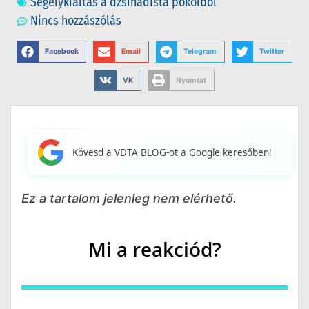
Segélykiáltás a dzsihadista pokolból
Nincs hozzászólás
Facebook
Email
Telegram
Twitter
VK
Nyomtat
Kövesd a VDTA BLOG-ot a Google keresőben!
Ez a tartalom jelenleg nem elérhető.
Mi a reakciód?