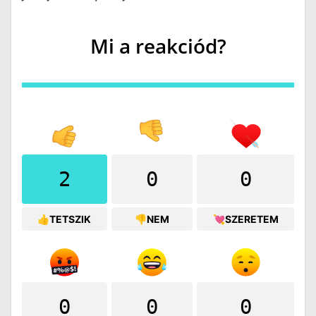
Mi a reakciód?
2
0
0
👍TETSZIK
👎NEM
💘SZERETEM
0
0
0