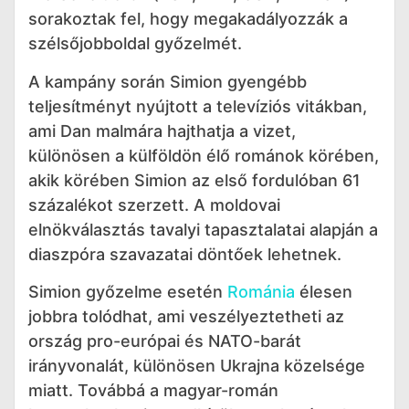
sorakoztak fel, hogy megakadályozzák a
szélsőjobboldal győzelmét.
A kampány során Simion gyengébb
teljesítményt nyújtott a televíziós vitákban,
ami Dan malmára hajthatja a vizet,
különösen a külföldön élő románok körében,
akik körében Simion az első fordulóban 61
százalékot szerzett. A moldovai
elnökválasztás tavalyi tapasztalatai alapján a
diaszpóra szavazatai döntőek lehetnek.
Simion győzelme esetén
Románia
élesen
jobbra tolódhat, ami veszélyeztetheti az
ország pro-európai és NATO-barát
irányvonalát, különösen Ukrajna közelsége
miatt. Továbbá a magyar-román