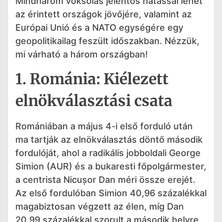
Mindhárom voksolás jelentős hatással lehet
az érintett országok jövőjére, valamint az
Európai Unió és a NATO egységére egy
geopolitikailag feszült időszakban. Nézzük,
mi várható a három országban!
1. Románia: Kiélezett
elnökválasztási csata
Romániában a május 4-i első forduló után
ma tartják az elnökválasztás döntő második
fordulóját, ahol a radikális jobboldali George
Simion (AUR) és a bukaresti főpolgármester,
a centrista Nicușor Dan méri össze erejét.
Az első fordulóban Simion 40,96 százalékkal
magabiztosan végzett az élen, míg Dan
20,99 százalékkal szorult a második helyre,