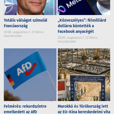
Totális válságot szimulál
„Közveszélyes”: félmilliárd
Franciaország
dollárra büntették a
Facebook anyacégét
2026. augusztus 7.
Nincs
hozzászólás
2026. augusztus 7.
Nincs
hozzászólás
Felmérés: rekordszintre
Marokkó és Törökország lett
emelkedett az AfD
az EU–Kína kereskedelmi vita