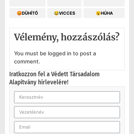
😡DÜHÍTŐ
😂VICCES
😮HÚHA
Vélemény, hozzászólás?
You must be logged in to post a
comment.
Iratkozzon fel a Védett Társadalom
Alapítvány hírlevelére!