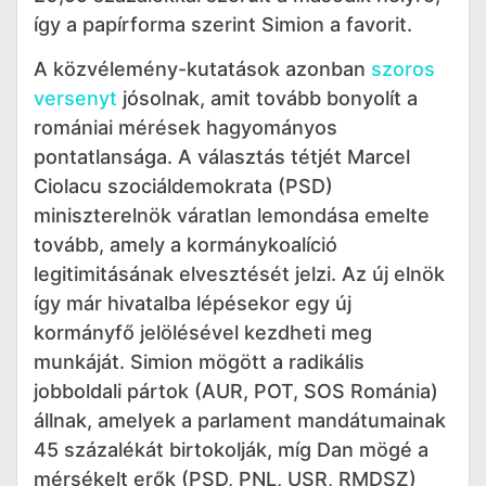
így a papírforma szerint Simion a favorit.
A közvélemény-kutatások azonban
szoros
versenyt
jósolnak, amit tovább bonyolít a
romániai mérések hagyományos
pontatlansága. A választás tétjét Marcel
Ciolacu szociáldemokrata (PSD)
miniszterelnök váratlan lemondása emelte
tovább, amely a kormánykoalíció
legitimitásának elvesztését jelzi. Az új elnök
így már hivatalba lépésekor egy új
kormányfő jelölésével kezdheti meg
munkáját. Simion mögött a radikális
jobboldali pártok (AUR, POT, SOS Románia)
állnak, amelyek a parlament mandátumainak
45 százalékát birtokolják, míg Dan mögé a
mérsékelt erők (PSD, PNL, USR, RMDSZ)