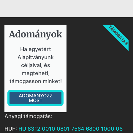
TÁMOGATÁS
Adományok​
Ha egyetért
Alapítványunk
céljaival, és
megteheti,
támogasson minket!
ADOMÁNYOZZ
MOST
Anyagi támogatás:
HUF:
HU 8312 0010 0801 7564 6800 1000 06