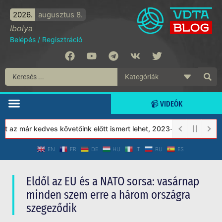
2026.
augusztus 8.
Ibolya
Belépés
/
Regisztráció
📹 VIDEÓK
 már kedves követőink előtt ismert lehet, 2023-tól a Védett Társ
EN
FR
DE
HU
IT
RU
ES
Eldől az EU és a NATO sorsa: vasárnap
minden szem erre a három országra
szegeződik