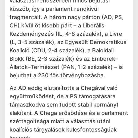
választási rendszerben nincs bejutási
küszöb, így a parlament rendkívül
fragmentált. A három nagy párton (AD, PS,
CH) kívül öt kisebb párt – a Liberális
Kezdeményezés (IL, 4-8 százalék), a Livre
(L, 3-5 százalék), az Egyesült Demokratikus
Koalíció (CDU, 2-4 százalék), a Baloldali
Blokk (BE, 2-3 százalék) és az Emberek–
Állatok–Természet (PAN, 1-2 százalék) – is
bejuthat a 230 fős törvényhozásba.
Az AD eddig elutasította a Chegával való
együttműködést, de a PS támogatására
támaszkodva sem tudott stabil kormányt
alakítani. A Chega erősödése és a parlament
széttagoltsága miatt a választás utáni
koalíciós tárgyalások kulcsfontosságúak
lesznek.