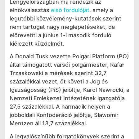
Lengyelországban ma rendezik az
elnökválasztás
első fordulóját
, amely a
legutóbbi közvélemény-kutatások szerint
nem tartogat nagy meglepetéseket, de
előrevetíti a június 1-i második forduló
kiélezett küzdelmét.
A Donald Tusk vezette Polgári Platform (PO)
által támogatott varsói polgármester, Rafał
Trzaskowski a mérések szerint 32,7
százalékkal vezet, őt követi a Jog és
Igazságosság (PiS) jelöltje, Karol Nawrocki, a
Nemzeti Emlékezet Intézetének igazgatója
27,5 százalékkal. A harmadik helyen a
jobboldali Konföderáció jelöltje, Sławomir
Mentzen áll 13,7 százalékkal.
A legvalószínűbb forgatókönyvek szerint a