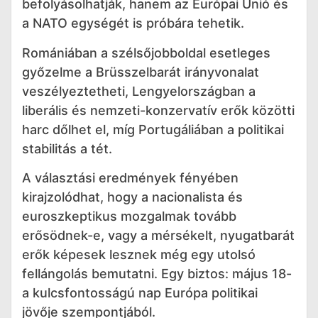
befolyásolhatják, hanem az Európai Unió és
a NATO egységét is próbára tehetik.
Romániában a szélsőjobboldal esetleges
győzelme a Brüsszelbarát irányvonalat
veszélyeztetheti, Lengyelországban a
liberális és nemzeti-konzervatív erők közötti
harc dőlhet el, míg Portugáliában a politikai
stabilitás a tét.
A választási eredmények fényében
kirajzolódhat, hogy a nacionalista és
euroszkeptikus mozgalmak tovább
erősödnek-e, vagy a mérsékelt, nyugatbarát
erők képesek lesznek még egy utolsó
fellángolás bemutatni. Egy biztos: május 18-
a kulcsfontosságú nap Európa politikai
jövője szempontjából.