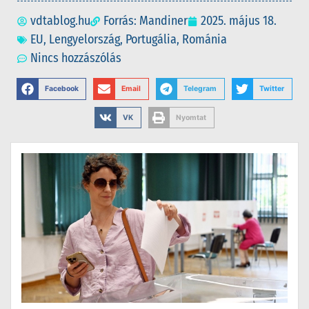
vdtablog.hu
Forrás: Mandiner
2025. május 18.
EU
,
Lengyelország
,
Portugália
,
Románia
Nincs hozzászólás
Facebook
Email
Telegram
Twitter
VK
Nyomtat