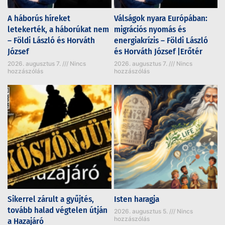
A háborús híreket
Válságok nyara Európában:
letekerték, a háborúkat nem
migrációs nyomás és
– Földi László és Horváth
energiakrízis – Földi László
József
és Horváth József |Erőtér
2026. augusztus 7.
Nincs
2026. augusztus 7.
Nincs
hozzászólás
hozzászólás
Sikerrel zárult a gyűjtés,
Isten haragja
tovább halad végtelen útján
2026. augusztus 5.
Nincs
hozzászólás
a Hazajáró