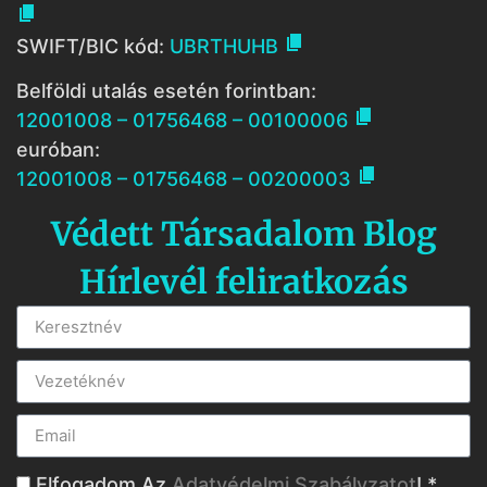


SWIFT/BIC kód:
UBRTHUHB
Belföldi utalás esetén forintban:

12001008 – 01756468 – 00100006
euróban:

12001008 – 01756468 – 00200003
Védett Társadalom Blog
Hírlevél feliratkozás
Elfogadom Az
Adatvédelmi Szabályzatot
! *