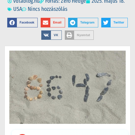
vdtablog.hu
Forrás: Zero Hedge
2025. május 18.
USA
Nincs hozzászólás
Facebook
Email
Telegram
Twitter
VK
Nyomtat