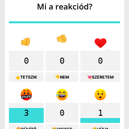
Mi a reakciód?
0
0
0
👍TETSZIK
👎NEM
💘SZERETEM
3
0
1