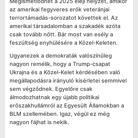
Megismétlődhet a 2025 eleji helyzet, amikor
az amerikai fegyveres erők veteránjai
terrortámadás-sorozatot követtek el. Az
amerikai társadalomban a szakadék azóta
csak tovább nőtt. Bár most van esély a
feszültség enyhülésére a Közel-Keleten.
Ugyanezek a demokraták valószínűleg
nagyon remélik, hogy a Trump-csapat
Ukrajna és a Közel-Kelet kérdésében való
megállapodásra irányuló kísérletei semmivel
sem végződnek. Egyelőre csak
álmodozhatnak egy újabb politikai
erőszakhullámról az Egyesült Államokban a
BLM szellemében. Igaz, végül ez még
nagyon fájhat is nekik.