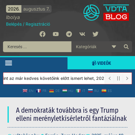
2026.
augusztus 7.
Ibolya
Belépés
/
Regisztráció
📹 VIDEÓK
 az már kedves követőink előtt ismert lehet, 2023-tól a Védett Tá
EN
FR
DE
HU
IT
RU
ES
A demokraták továbbra is egy Trump
elleni merényletkísérletről fantáziálnak