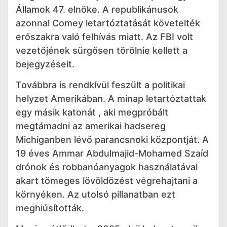
Államok 47. elnöke. A republikánusok
azonnal Comey letartóztatását követelték
erőszakra való felhívás miatt. Az FBI volt
vezetőjének sürgősen törölnie kellett a
bejegyzéseit.
Továbbra is rendkívül feszült a politikai
helyzet Amerikában. A minap letartóztattak
egy másik katonát , aki megpróbált
megtámadni az amerikai hadsereg
Michiganben lévő parancsnoki központját. A
19 éves Ammar Abdulmajid-Mohamed Szaíd
drónok és robbanóanyagok használatával
akart tömeges lövöldözést végrehajtani a
környéken. Az utolsó pillanatban ezt
meghiúsították.