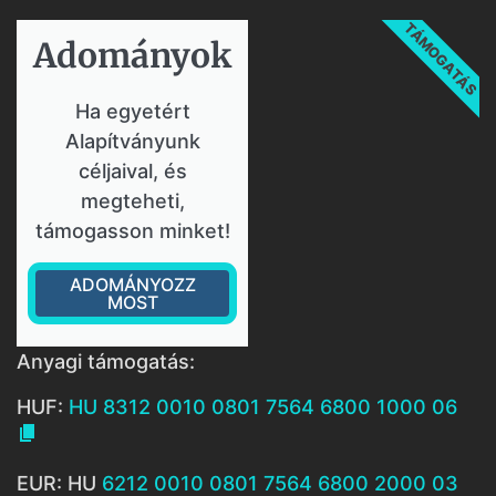
TÁMOGATÁS
Adományok​
Ha egyetért
Alapítványunk
céljaival, és
megteheti,
támogasson minket!
ADOMÁNYOZZ
MOST
Anyagi támogatás:
HUF:
HU 8312 0010 0801 7564 6800 1000 06

EUR: HU
6212 0010 0801 7564 6800 2000 03