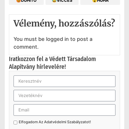
😡DÜHÍTŐ
😂VICCES
😮HÚHA
Vélemény, hozzászólás?
You must be logged in to post a
comment.
Iratkozzon fel a Védett Társadalom
Alapítvány hírlevelére!
Elfogadom Az
Adatvédelmi Szabályzatot
!