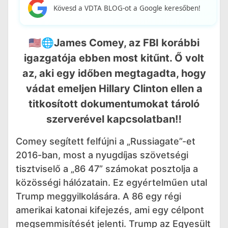
Kövesd a VDTA BLOG-ot a Google keresőben!
🇺🇸🌐James Comey, az FBI korábbi
igazgatója ebben most kitűnt. Ő volt
az, aki egy időben megtagadta, hogy
vádat emeljen Hillary Clinton ellen a
titkosított dokumentumokat tároló
szerverével kapcsolatban‼️
Comey segített felfújni a „Russiagate”-et
2016-ban, most a nyugdíjas szövetségi
tisztviselő a „86 47” számokat posztolja a
közösségi hálózatain. Ez egyértelműen utal
Trump meggyilkolására. A 86 egy régi
amerikai katonai kifejezés, ami egy célpont
megsemmisítését jelenti. Trump az Egyesült