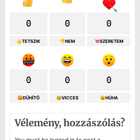
0
0
0
👍TETSZIK
👎NEM
💘SZERETEM
0
0
0
😡DÜHÍTŐ
😂VICCES
😮HÚHA
Vélemény, hozzászólás?
You must be logged in to post a