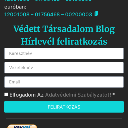
euróban:

12001008 – 01756468 – 00200003
Védett Társadalom Blog
Hírlevél feliratkozás
Elfogadom Az
Adatvédelmi Szabályzatot
! *
FELIRATKOZÁS