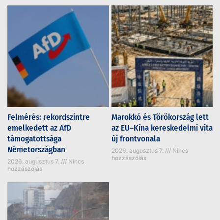
Felmérés: rekordszintre
Marokkó és Törökország lett
emelkedett az AfD
az EU–Kína kereskedelmi vita
támogatottsága
új frontvonala
Németországban
2026. augusztus 7.
Nincs
hozzászólás
2026. augusztus 7.
Nincs
hozzászólás