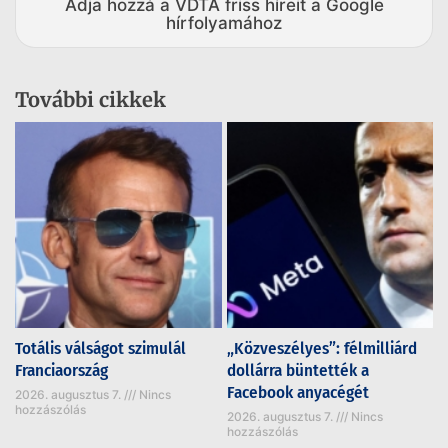
Adja hozzá a VDTA friss híreit a Google
hírfolyamához
További cikkek
Totális válságot szimulál
„Közveszélyes”: félmilliárd
Franciaország
dollárra büntették a
Facebook anyacégét
2026. augusztus 7.
Nincs
hozzászólás
2026. augusztus 7.
Nincs
hozzászólás