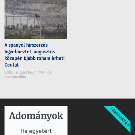
A spanyol hírszerzés
figyelmeztet, augusztus
közepén újabb roham érheti
Ceutát
2026. augusztus 7.
Nincs
hozzászólás
TÁMOGATÁS
Adományok​
Ha egyetért