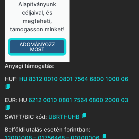
Alapítványunk
céljaival, és
megteheti,
támogasson minket!
ADOMÁNYOZZ
MOST
Anyagi támogatás:
HUF:
HU 8312 0010 0801 7564 6800 1000 06

EUR: HU
6212 0010 0801 7564 6800 2000 03


SWIFT/BIC kód:
UBRTHUHB
Belföldi utalás esetén forintban:

12001008 – 01756468 – 00100006