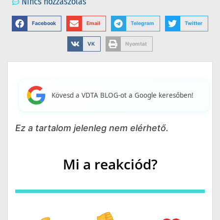
Nincs hozzászólás
Facebook
Email
Telegram
Twitter
VK
Nyomtat
Kövesd a VDTA BLOG-ot a Google keresőben!
Ez a tartalom jelenleg nem elérhető.
Mi a reakciód?