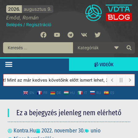
2026.
augusztus 9.
Emőd, Román
Belépés
/
Regisztráció
📹 VIDEÓK
 Mint az már kedves követőink előtt ismert lehet, 2023-tól a Véd
EN
FR
DE
HU
IT
RU
ES
Ez a bejegyzés jelenleg nem elérhető
Kontra.Hu
2022. november 30.
unio