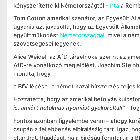
kényszerítette ki Németországtól –
írta
a Remi
Tom Cotton amerikai szenátor, az Egyesült Ál
ugyanis azt javasolta, hogy az Egyesült Államo
együttműködést
Németországgal
, mivel a né
szövetségesei legyenek.
Alice Weidel, az AfD társelnöke szerint az ame
AfD-re vonatkozó megjelölést. Joachim Steinh
mondta, hogy
a BfV lépése „a német hazai hírszerzés teljes ka
Hozzátette, hogy az amerikai befolyás kulcsfo
is, amiért hatalmas nyomást gyakoroltak”
– fog
Fontos azonban figyelembe venni – ahogy koráb
csupán a fellebbezés elbírálásáig tart. Igaz, h
eltarthat. Ráadásul, ha a bíróság fenntartja a B