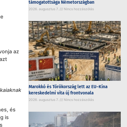
támogatottsága Németországban
2026. augusztus 7.
Nincs hozzászólás
ke
vonja az
azt
Marokkó és Törökország lett az EU–Kína
ikaiaknak
kereskedelmi vita új frontvonala
2026. augusztus 7.
Nincs hozzászólás
nes, és
g is
és