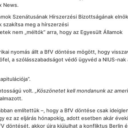
x News.
lamok Szenátusának Hírszerzési Bizottságának elnö
k szakítsa meg a hírszerzési
metek nem „méltók” arra, hogy az Egyesült Államok
rikai nyomás állt a BfV döntése mögött, hogy vissza
öfel, a szólásszabadságot védő ügyvéd a NIUS-nak 
pitulációja”.
ntosságú volt.
„Köszönetet kell mondanunk az amer
almazott.
ban említettük –, hogy a BfV döntése csak ideigle
ogy ez az eljárás hónapokig, adott esetben akár éveki
fV döntését, akkor újra kiújulhat a konfliktus Berlin 