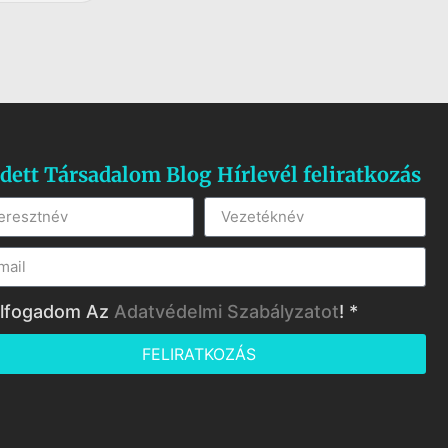
dett Társadalom Blog Hírlevél feliratkozás
lfogadom Az
Adatvédelmi Szabályzatot
! *
FELIRATKOZÁS