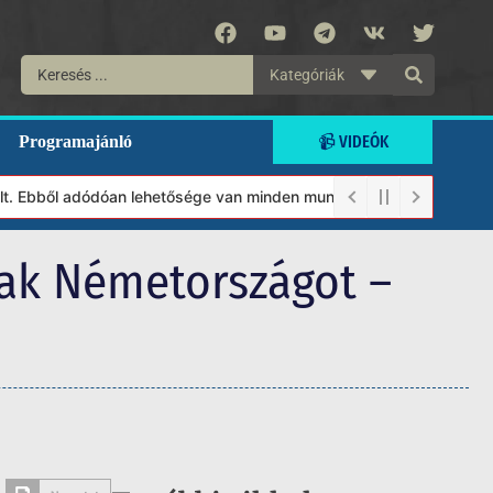
Kategóriák
📹 VIDEÓK
Programajánló
bből adódóan lehetősége van minden munkánkat segíteni kívánó mag
iak Németországot –