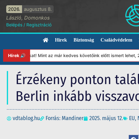
2026.
augusztus 8.
László, Domonkos
Belépés
/
Regisztráció
Hírek
Biztonság
Családvédelem
ványunkat! Mint az már kedves követőink előtt ismert lehet, 2023-
Hírek 🔊
Érzékeny ponton talá
Berlin inkább visszav
vdtablog.hu
Forrás: Mandiner
2025. május 12.
EU
,