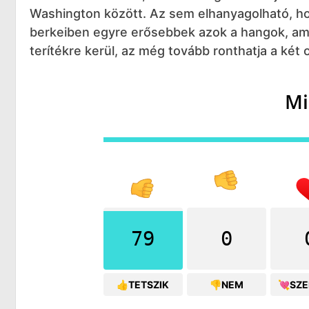
Washington között. Az sem elhanyagolható, h
berkeiben egyre erősebbek azok a hangok, amel
terítékre kerül, az még tovább ronthatja a két 
Mi
79
0
👍TETSZIK
👎NEM
💘SZ