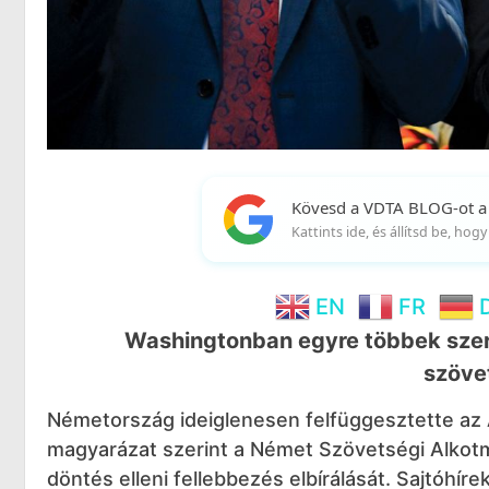
Kövesd a VDTA BLOG-ot a
Kattints ide, és állítsd be, ho
EN
FR
Washingtonban egyre többek szeri
szöve
Németország ideiglenesen felfüggesztette az A
magyarázat szerint a Német Szövetségi Alkotmá
döntés elleni fellebbezés elbírálását. Sajtóhír