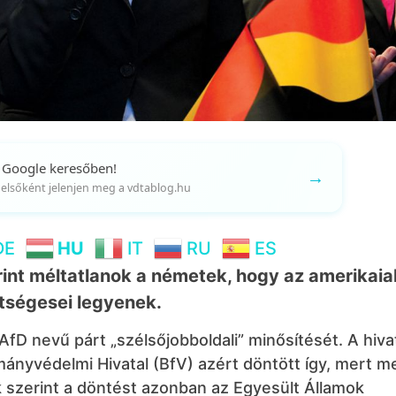
 Google keresőben!
→
gy elsőként jelenjen meg a vdtablog.hu
DE
HU
IT
RU
ES
nt méltatlanok a németek, hogy az amerikaia
tségesei legyenek.
fD nevű párt „szélsőjobboldali” minősítését. A hiva
nyvédelmi Hivatal (BfV) azért döntött így, mert m
ek szerint a döntést azonban az Egyesült Államok