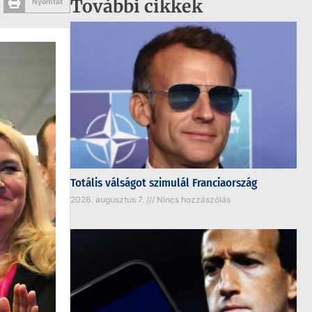
További cikkek
Nyomtat
Totális válságot szimulál Franciaország
2026. augusztus 7.
Nincs hozzászólás