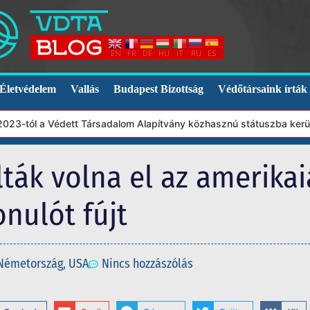
EN
FR
DE
HU
IT
RU
ES
Életvédelem
Vallás
Budapest Bizottság
Védőtársaink írták
tól a Védett Társadalom Alapítvány közhasznú státuszba került. E
lták volna el az amerika
onulót fújt
Németország
,
USA
Nincs hozzászólás