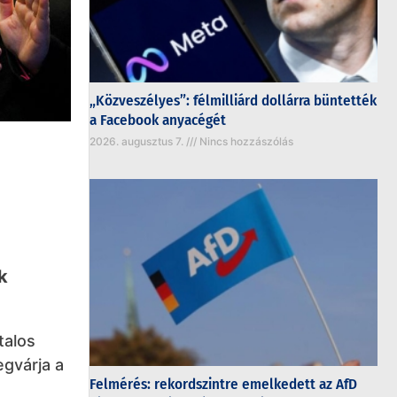
„Közveszélyes”: félmilliárd dollárra büntették
a Facebook anyacégét
2026. augusztus 7.
Nincs hozzászólás
k
talos
egvárja a
Felmérés: rekordszintre emelkedett az AfD