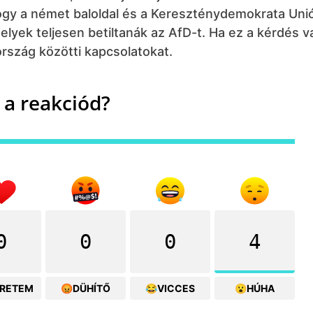
ogy a német baloldal és a Kereszténydemokrata Uni
yek teljesen betiltanák az AfD-t. Ha ez a kérdés v
ország közötti kapcsolatokat.
 a reakciód?
0
0
0
4
ERETEM
😡DÜHÍTŐ
😂VICCES
😮HÚHA