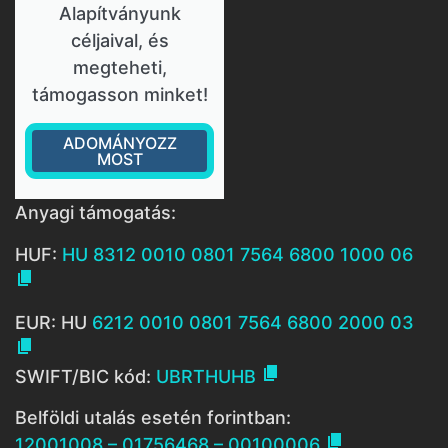
Alapítványunk
céljaival, és
megteheti,
támogasson minket!
ADOMÁNYOZZ
MOST
Anyagi támogatás:
HUF:
HU 8312 0010 0801 7564 6800 1000 06

EUR: HU
6212 0010 0801 7564 6800 2000 03


SWIFT/BIC kód:
UBRTHUHB
Belföldi utalás esetén forintban:

12001008 – 01756468 – 00100006