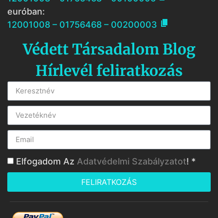
euróban:

12001008 – 01756468 – 00200003
Védett Társadalom Blog
Hírlevél feliratkozás
Elfogadom Az
Adatvédelmi Szabályzatot
! *
FELIRATKOZÁS