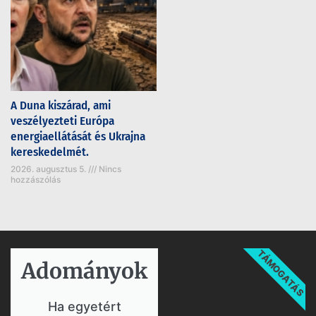
A Duna kiszárad, ami
veszélyezteti Európa
energiaellátását és Ukrajna
kereskedelmét.
2026. augusztus 5.
Nincs
hozzászólás
TÁMOGATÁS
Adományok​
Ha egyetért