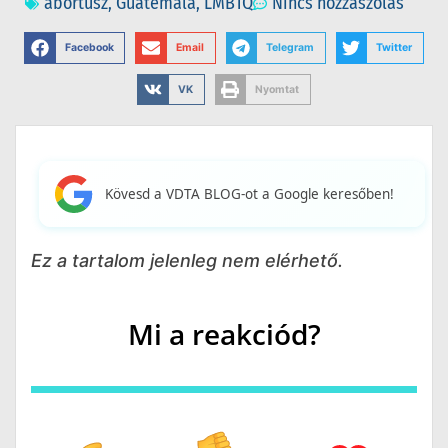
abortusz
,
Guatemala
,
LMBTQ
Nincs hozzászólás
Facebook
Email
Telegram
Twitter
VK
Nyomtat
Kövesd a VDTA BLOG-ot a Google keresőben!
Ez a tartalom jelenleg nem elérhető.
Mi a reakciód?