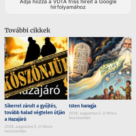
Adja hozzá a VDTA friss híreit a Google
hírfolyamához
További cikkek
Sikerrel zárult a gyűjtés,
Isten haragja
tovább halad végtelen útján
2026. augusztus 5.
Nincs
hozzászólás
a Hazajáró
2026. augusztus 5.
Nincs
hozzászólás