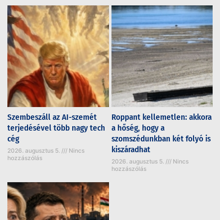
Szembeszáll az AI-szemét
Roppant kellemetlen: akkora
terjedésével több nagy tech
a hőség, hogy a
cég
szomszédunkban két folyó is
kiszáradhat
2026. augusztus 5.
Nincs
hozzászólás
2026. augusztus 5.
Nincs
hozzászólás