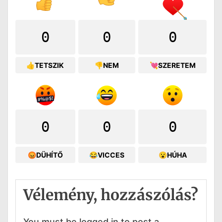
0
0
0
👍TETSZIK
👎NEM
💘SZERETEM
0
0
0
😡DÜHÍTŐ
😂VICCES
😮HÚHA
Vélemény, hozzászólás?
You must be logged in to post a