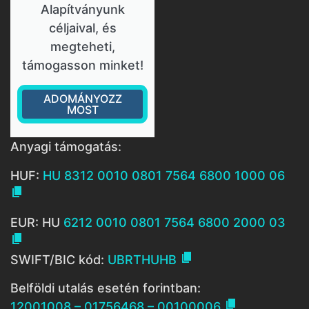
Alapítványunk
céljaival, és
megteheti,
támogasson minket!
ADOMÁNYOZZ
MOST
Anyagi támogatás:
HUF:
HU 8312 0010 0801 7564 6800 1000 06

EUR: HU
6212 0010 0801 7564 6800 2000 03


SWIFT/BIC kód:
UBRTHUHB
Belföldi utalás esetén forintban:

12001008 – 01756468 – 00100006