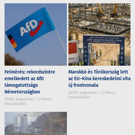
Felmérés: rekordszintre
Marokkó és Törökország lett
emelkedett az AfD
az EU–Kína kereskedelmi vita
támogatottsága
új frontvonala
Németországban
2026. augusztus 7.
Nincs
hozzászólás
2026. augusztus 7.
Nincs
hozzászólás