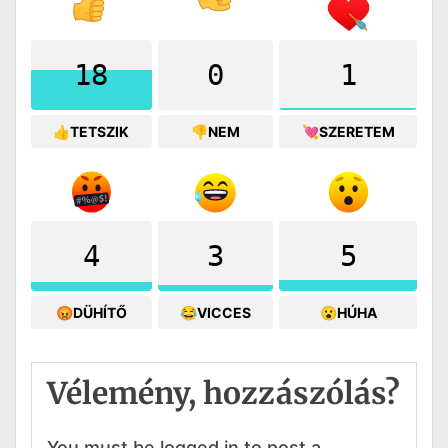
18
0
1
👍TETSZIK
👎NEM
💘SZERETEM
4
3
5
😡DÜHÍTŐ
😂VICCES
😮HÚHA
Vélemény, hozzászólás?
You must be logged in to post a