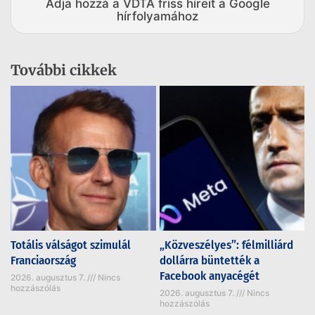
Adja hozzá a VDTA friss híreit a Google
hírfolyamához
További cikkek
Totális válságot szimulál
„Közveszélyes”: félmilliárd
Franciaország
dollárra büntették a
Facebook anyacégét
2026. augusztus 7.
Nincs
hozzászólás
2026. augusztus 7.
Nincs
hozzászólás