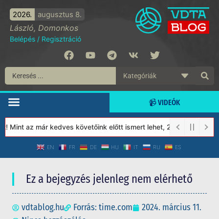
2026.
augusztus 8.
László, Domonkos
Belépés
/
Regisztráció
📹 VIDEÓK
Mint az már kedves követőink előtt ismert lehet, 2023-tól a Véde
EN
FR
DE
HU
IT
RU
ES
Ez a bejegyzés jelenleg nem elérhető
vdtablog.hu
Forrás: time.com
2024. március 11.