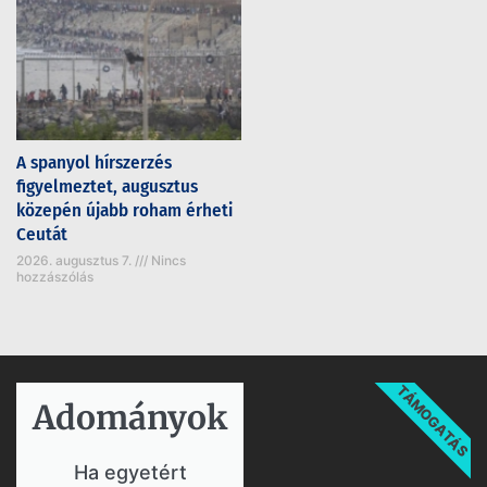
A spanyol hírszerzés
figyelmeztet, augusztus
közepén újabb roham érheti
Ceutát
2026. augusztus 7.
Nincs
hozzászólás
TÁMOGATÁS
Adományok​
Ha egyetért