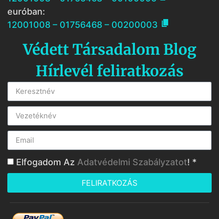
euróban:

12001008 – 01756468 – 00200003
Védett Társadalom Blog
Hírlevél feliratkozás
Elfogadom Az
Adatvédelmi Szabályzatot
! *
FELIRATKOZÁS