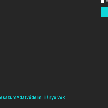
E
resszum
Adatvédelmi irányelvek