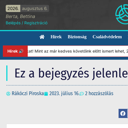
2026.
augusztus 6.
Berta, Bettina
Belépés
/
Regisztráció
Hírek
Biztonság
Családvédelem
tványunkat! Mint az már kedves követőink előtt ismert lehet, 202
Hírek 🔊
Ez a bejegyzés jelenl
Rákóczi Piroska
2023. július 16.
2 hozzászólás