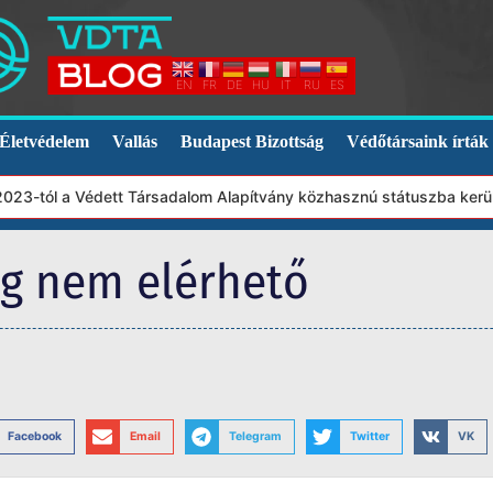
EN
FR
DE
HU
IT
RU
ES
Életvédelem
Vallás
Budapest Bizottság
Védőtársaink írták
3-tól a Védett Társadalom Alapítvány közhasznú státuszba került. 
eg nem elérhető
Facebook
Email
Telegram
Twitter
VK