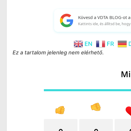
Kövesd a VDTA BLOG-ot a
Kattints ide, és állítsd be, ho
EN
FR
Ez a tartalom jelenleg nem elérhető.
Mi