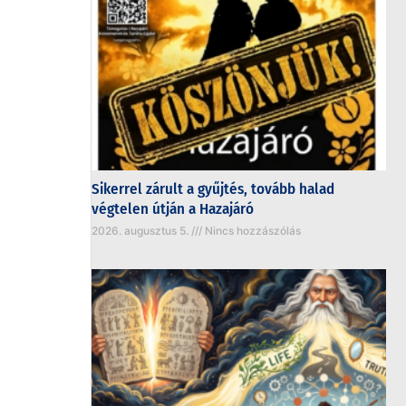
Sikerrel zárult a gyűjtés, tovább halad
végtelen útján a Hazajáró
2026. augusztus 5.
Nincs hozzászólás