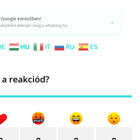
 Google keresőben!
→
gy elsőként jelenjen meg a vdtablog.hu
DE
HU
IT
RU
ES
 a reakciód?