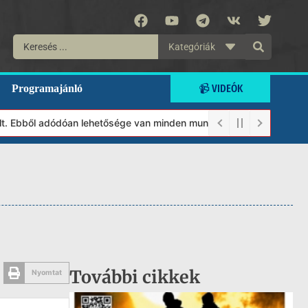
Kategóriák
📹 VIDEÓK
Programajánló
Ebből adódóan lehetősége van minden munkánkat segíteni kívánó ma
További cikkek
Nyomtat