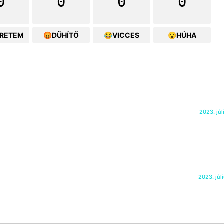
0
0
0
0
ERETEM
😡DÜHÍTŐ
😂VICCES
😮HÚHA
2023. júl
2023. júl