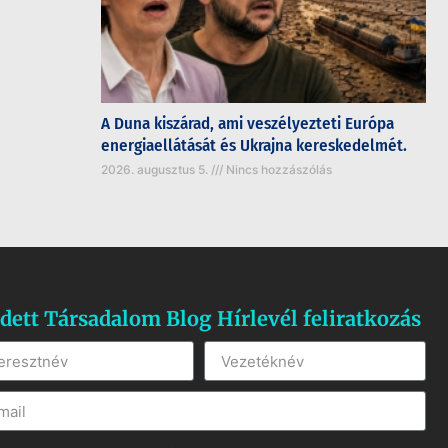
A Duna kiszárad, ami veszélyezteti Európa
energiaellátását és Ukrajna kereskedelmét.
2026. augusztus 5.
Nincs hozzászólás
dett Társadalom Blog Hírlevél feliratkozás