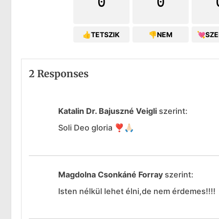
0
0
👍TETSZIK
👎NEM
💘SZ
2 Responses
Katalin Dr. Bajuszné Veigli
szerint:
Soli Deo gloria ❣️🙏🏻
Magdolna Csonkáné Forray
szerint:
Isten nélkül lehet élni,de nem érdemes!!!!