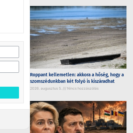
Roppant kellemetlen: akkora a hőség, hogy a
szomszédunkban két folyó is kiszáradhat
2026. augusztus 5.
Nincs hozzászólás