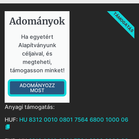
TÁMOGATÁS
Adományok​
Ha egyetért
Alapítványunk
céljaival, és
megteheti,
támogasson minket!
ADOMÁNYOZZ
MOST
Anyagi támogatás:
HUF:
HU 8312 0010 0801 7564 6800 1000 06
