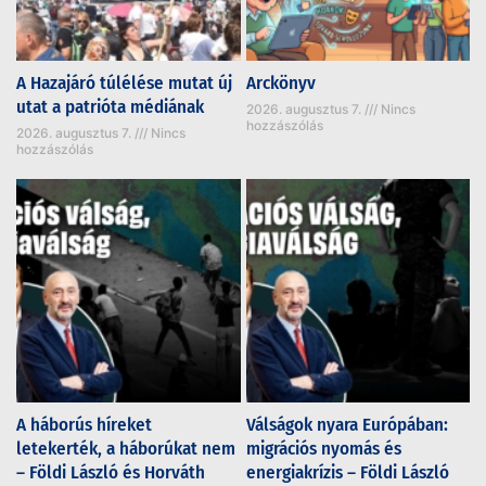
A Hazajáró túlélése mutat új
Arckönyv
utat a patrióta médiának
2026. augusztus 7.
Nincs
hozzászólás
2026. augusztus 7.
Nincs
hozzászólás
A háborús híreket
Válságok nyara Európában:
letekerték, a háborúkat nem
migrációs nyomás és
– Földi László és Horváth
energiakrízis – Földi László