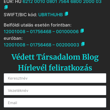
EUR: HU
6212 0010 0801 7564 6800 2000 03


SWIFT/BIC kód:
UBRTHUHB
Belföldi utalás esetén forintban:

12001008 – 01756468 – 00100006
euróban:

12001008 – 01756468 – 00200003
Védett Társadalom Blog
Hírlevél feliratkozás