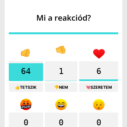
Mi a reakciód?
64
1
6
👍TETSZIK
👎NEM
💘SZERETEM
0
0
0