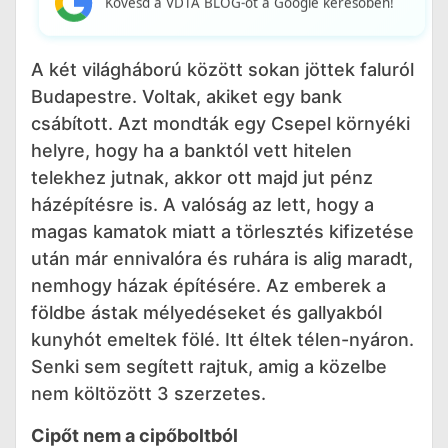
Kövesd a VDTA BLOG-ot a Google keresőben!
A két világháború között sokan jöttek faluról
Budapestre. Voltak, akiket egy bank
csábított. Azt mondták egy Csepel környéki
helyre, hogy ha a banktól vett hitelen
telekhez jutnak, akkor ott majd jut pénz
házépítésre is. A valóság az lett, hogy a
magas kamatok miatt a törlesztés kifizetése
után már ennivalóra és ruhára is alig maradt,
nemhogy házak építésére. Az emberek a
földbe ástak mélyedéseket és gallyakból
kunyhót emeltek fölé. Itt éltek télen-nyáron.
Senki sem segített rajtuk, amig a közelbe
nem költözött 3 szerzetes.
Cipőt nem a cipőboltból