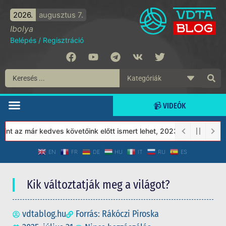
2026.
augusztus 7.
Ibolya
Belépés
/
Regisztráció
📹 VIDEÓK
 az már kedves követőink előtt ismert lehet, 2023-tól a Védett Tá
EN
FR
DE
HU
IT
RU
ES
Kik változtatják meg a világot?
vdtablog.hu
Forrás: Rákóczi Piroska