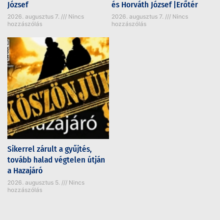
József
és Horváth József |Erőtér
2026. augusztus 7.
Nincs
2026. augusztus 7.
Nincs
hozzászólás
hozzászólás
Sikerrel zárult a gyűjtés,
tovább halad végtelen útján
a Hazajáró
2026. augusztus 5.
Nincs
hozzászólás