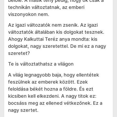
belőle. A másik tény pedig, hogy ők csak a
technikán változtatnak, az emberi
viszonyokon nem.
Az igazi változatók nem zsenik. Az igazi
változtatók általában kis dolgokat tesznek.
Ahogy Kalkuttai Teréz anya mondta: kis
dolgokat, nagy szeretettel. De mi ez a nagy
szeretet?
Te is változtathatsz a világon
A világ legnagyobb baja, hogy ellentétek
feszülnek az emberek között. Ezek
feloldása békét hozna a földre. És ezt
kicsiben kell elkezdeni. A nagy titok ez:
bocsáss meg az ellened vétkezőnek. Ez a
nagy szertet.