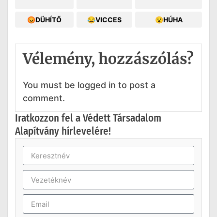
😡DÜHÍTŐ
😂VICCES
😮HÚHA
Vélemény, hozzászólás?
You must be logged in to post a
comment.
Iratkozzon fel a Védett Társadalom
Alapítvány hírlevelére!