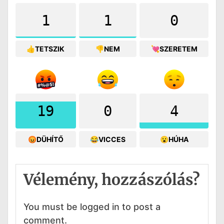
1
1
0
👍TETSZIK
👎NEM
💘SZERETEM
19
0
4
😡DÜHÍTŐ
😂VICCES
😮HÚHA
Vélemény, hozzászólás?
You must be logged in to post a
comment.