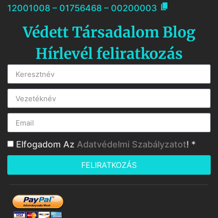

12001008 – 01756468 – 00200003
Védett Társadalom Blog
Hírlevél feliratkozás
Elfogadom Az
Adatvédelmi Szabályzatot
! *
FELIRATKOZÁS