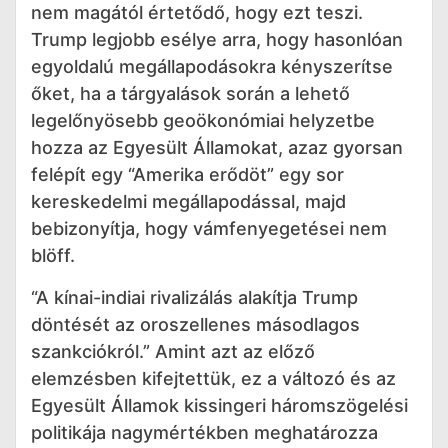
nem magától értetődő, hogy ezt teszi.
Trump legjobb esélye arra, hogy hasonlóan
egyoldalú megállapodásokra kényszerítse
őket, ha a tárgyalások során a lehető
legelőnyösebb geoökonómiai helyzetbe
hozza az Egyesült Államokat, azaz gyorsan
felépít egy “Amerika erődöt” egy sor
kereskedelmi megállapodással, majd
bebizonyítja, hogy vámfenyegetései nem
blöff.
“A kínai-indiai rivalizálás alakítja Trump
döntését az oroszellenes másodlagos
szankciókról.” Amint azt az előző
elemzésben kifejtettük, ez a változó és az
Egyesült Államok kissingeri háromszögelési
politikája nagymértékben meghatározza