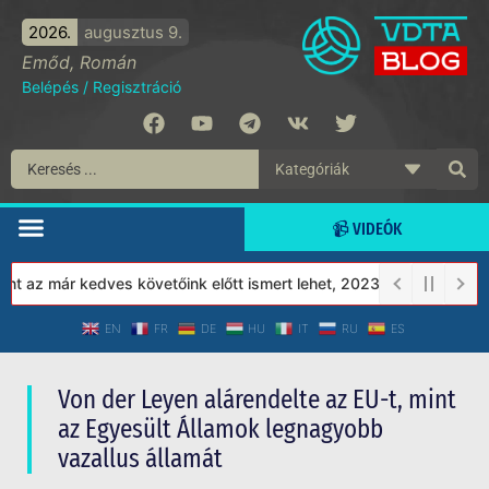
2026.
augusztus 9.
Emőd, Román
Belépés
/
Regisztráció
📹 VIDEÓK
már kedves követőink előtt ismert lehet, 2023-tól a Védett Társa
EN
FR
DE
HU
IT
RU
ES
Von der Leyen alárendelte az EU-t, mint
az Egyesült Államok legnagyobb
vazallus államát