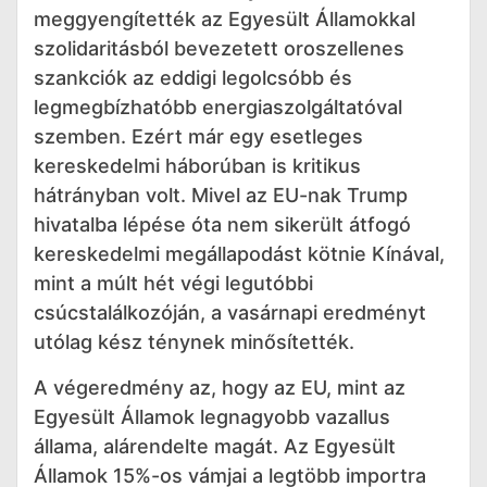
meggyengítették az Egyesült Államokkal
szolidaritásból bevezetett oroszellenes
szankciók az eddigi legolcsóbb és
legmegbízhatóbb energiaszolgáltatóval
szemben. Ezért már egy esetleges
kereskedelmi háborúban is kritikus
hátrányban volt. Mivel az EU-nak Trump
hivatalba lépése óta nem sikerült átfogó
kereskedelmi megállapodást kötnie Kínával,
mint a múlt hét végi legutóbbi
csúcstalálkozóján, a vasárnapi eredményt
utólag kész ténynek minősítették.
A végeredmény az, hogy az EU, mint az
Egyesült Államok legnagyobb vazallus
állama, alárendelte magát. Az Egyesült
Államok 15%-os vámjai a legtöbb importra