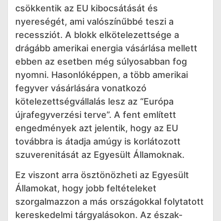
csökkentik az EU kibocsátását és
nyereségét, ami valószínűbbé teszi a
recessziót. A blokk elkötelezettsége a
drágább amerikai energia vásárlása mellett
ebben az esetben még súlyosabban fog
nyomni. Hasonlóképpen, a több amerikai
fegyver vásárlására vonatkozó
kötelezettségvállalás lesz az “Európa
újrafegyverzési terve”. A fent említett
engedmények azt jelentik, hogy az EU
továbbra is átadja amúgy is korlátozott
szuverenitását az Egyesült Államoknak.
Ez viszont arra ösztönözheti az Egyesült
Államokat, hogy jobb feltételeket
szorgalmazzon a más országokkal folytatott
kereskedelmi tárgyalásokon. Az észak-