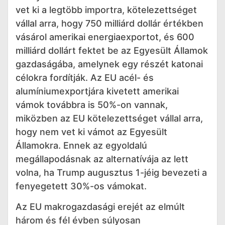
vet ki a legtöbb importra, kötelezettséget
vállal arra, hogy 750 milliárd dollár értékben
vásárol amerikai energiaexportot, és 600
milliárd dollárt fektet be az Egyesült Államok
gazdaságába, amelynek egy részét katonai
célokra fordítják. Az EU acél- és
alumíniumexportjára kivetett amerikai
vámok továbbra is 50%-on vannak,
miközben az EU kötelezettséget vállal arra,
hogy nem vet ki vámot az Egyesült
Államokra. Ennek az egyoldalú
megállapodásnak az alternatívája az lett
volna, ha Trump augusztus 1-jéig bevezeti a
fenyegetett 30%-os vámokat.
Az EU makrogazdasági erejét az elmúlt
három és fél évben súlyosan