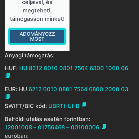
céljaival, és
megteheti,
támogasson minket!
ADOMÁNYOZZ
MOST
Anyagi támogatás:
HUF:
HU 8312 0010 0801 7564 6800 1000 06

EUR: HU
6212 0010 0801 7564 6800 2000 03


SWIFT/BIC kód:
UBRTHUHB
Belföldi utalás esetén forintban:

12001008 – 01756468 – 00100006
euróban: