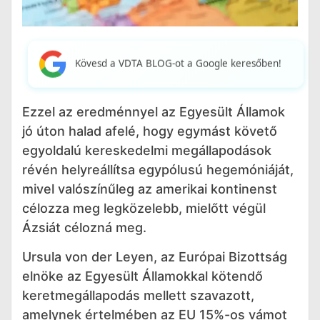
Kövesd a VDTA BLOG-ot a Google keresőben!
Ezzel az eredménnyel az Egyesült Államok
jó úton halad afelé, hogy egymást követő
egyoldalú kereskedelmi megállapodások
révén helyreállítsa egypólusú hegemóniáját,
mivel valószínűleg az amerikai kontinenst
célozza meg legközelebb, mielőtt végül
Ázsiát célozná meg.
Ursula von der Leyen, az Európai Bizottság
elnöke az Egyesült Államokkal kötendő
keretmegállapodás mellett szavazott,
amelynek értelmében az EU 15%-os vámot