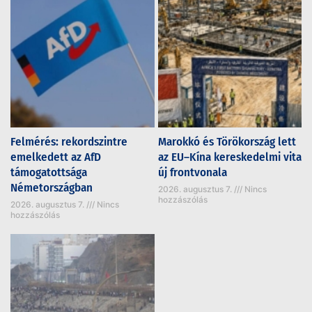
Felmérés: rekordszintre
Marokkó és Törökország lett
emelkedett az AfD
az EU–Kína kereskedelmi vita
támogatottsága
új frontvonala
Németországban
2026. augusztus 7.
Nincs
hozzászólás
2026. augusztus 7.
Nincs
hozzászólás