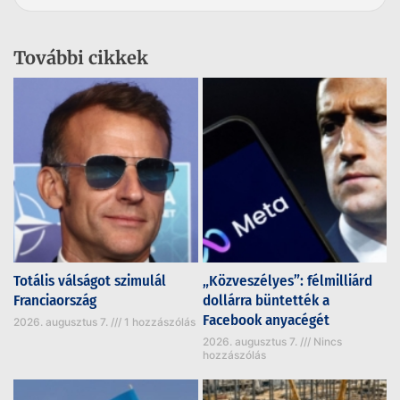
További cikkek
Totális válságot szimulál
„Közveszélyes”: félmilliárd
Franciaország
dollárra büntették a
Facebook anyacégét
2026. augusztus 7.
1 hozzászólás
2026. augusztus 7.
Nincs
hozzászólás