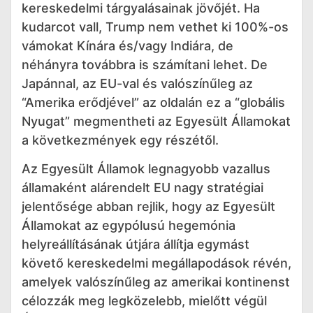
kereskedelmi tárgyalásainak jövőjét. Ha
kudarcot vall, Trump nem vethet ki 100%-os
vámokat Kínára és/vagy Indiára, de
néhányra továbbra is számítani lehet. De
Japánnal, az EU-val és valószínűleg az
“Amerika erődjével” az oldalán ez a “globális
Nyugat” megmentheti az Egyesült Államokat
a következmények egy részétől.
Az Egyesült Államok legnagyobb vazallus
államaként alárendelt EU nagy stratégiai
jelentősége abban rejlik, hogy az Egyesült
Államokat az egypólusú hegemónia
helyreállításának útjára állítja egymást
követő kereskedelmi megállapodások révén,
amelyek valószínűleg az amerikai kontinenst
célozzák meg legközelebb, mielőtt végül