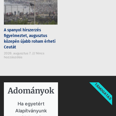
A spanyol hírszerzés
figyelmeztet, augusztus
közepén újabb roham érheti
Ceutát
2026. augusztus 7.
Nincs
hozzászólás
TÁMOGATÁS
Adományok​
Ha egyetért
Alapítványunk