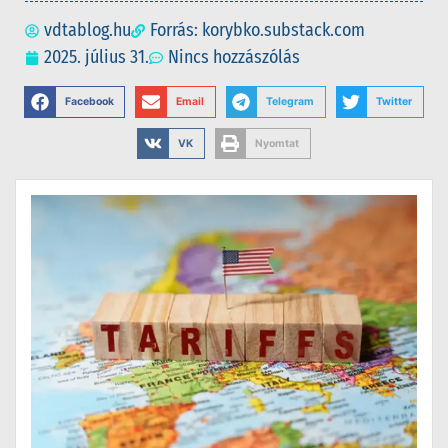
vdtablog.hu
Forrás: korybko.substack.com
2025. július 31.
Nincs hozzászólás
Facebook
Email
Telegram
Twitter
VK
Nyomtat