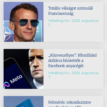
Totális válságot szimulál
Franciaország
Vdtablog.hu
2026. augusztus
7.
„Közveszélyes”: félmilliárd
dollárra büntették a
Facebook anyacégét
Vdtablog.hu
2026. augusztus
7.
Felmérés: rekordszintre