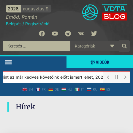
2026.
augusztus 9.
Emőd, Román
Belépés
/
Regisztráció
📹 VIDEÓK
nt az már kedves követőink előtt ismert lehet, 2023-tól a Védett
EN
FR
DE
HU
IT
RU
ES
Hírek