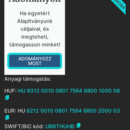
Ha egyetért
Alapítványunk
céljaival, és
megteheti,
támogasson minket!
ADOMÁNYOZZ
MOST
Anyagi támogatás:
HUF:
HU 8312 0010 0801 7564 6800 1000 06

EUR: HU
6212 0010 0801 7564 6800 2000 03


SWIFT/BIC kód:
UBRTHUHB