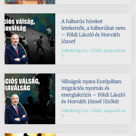
A háborús híreket
letekerték, a háborúkat nem
– Földi László és Horváth
József
Vdtablog.hu
2026. augusztus
7.
Válságok nyara Európában:
migrációs nyomás és
energiakrízis – Földi László
és Horváth József |Erőtér
Vdtablog.hu
2026. augusztus
7.