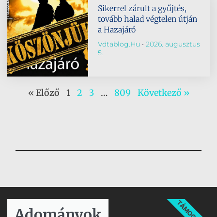
Sikerrel zárult a gyűjtés,
tovább halad végtelen útján
a Hazajáró
Vdtablog.hu
2026. augusztus
5.
« Előző
1
2
3
…
809
Következő »
TÁMOGATÁS
Adományok​