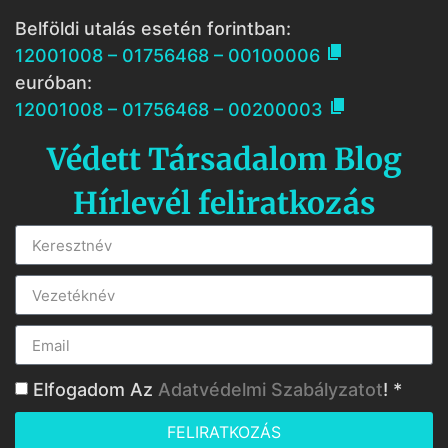
Belföldi utalás esetén forintban:

12001008 – 01756468 – 00100006
euróban:

12001008 – 01756468 – 00200003
Védett Társadalom Blog
Hírlevél feliratkozás
Elfogadom Az
Adatvédelmi Szabályzatot
! *
FELIRATKOZÁS