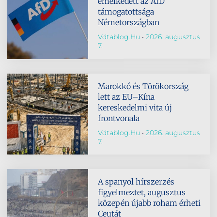
emelkedett az AfD
támogatottsága
Németországban
Vdtablog.hu
2026. augusztus
7.
Marokkó és Törökország
lett az EU–Kína
kereskedelmi vita új
frontvonala
Vdtablog.hu
2026. augusztus
7.
A spanyol hírszerzés
figyelmeztet, augusztus
közepén újabb roham érheti
Ceutát