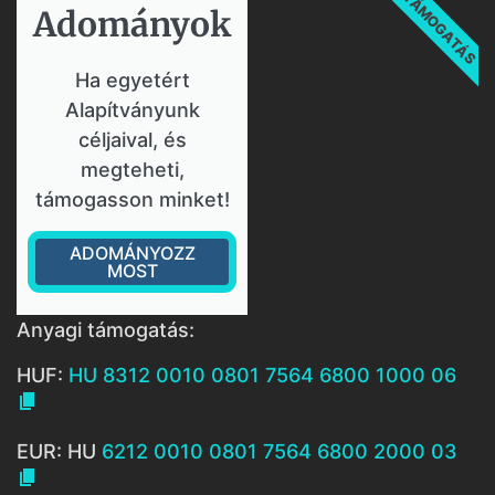
TÁMOGATÁS
Adományok​
Ha egyetért
Alapítványunk
céljaival, és
megteheti,
támogasson minket!
ADOMÁNYOZZ
MOST
Anyagi támogatás:
HUF:
HU 8312 0010 0801 7564 6800 1000 06

EUR: HU
6212 0010 0801 7564 6800 2000 03
