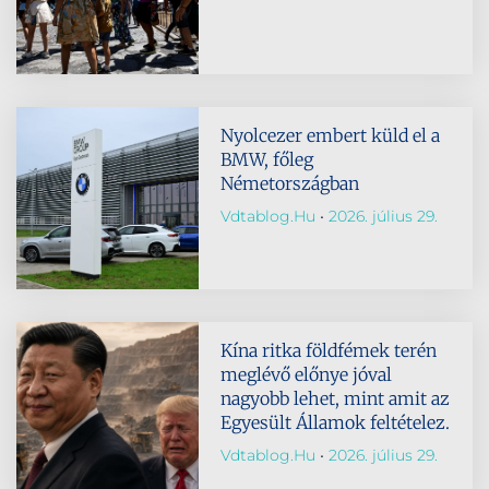
Nyolcezer embert küld el a
BMW, főleg
Németországban
Vdtablog.hu
2026. július 29.
Kína ritka földfémek terén
meglévő előnye jóval
nagyobb lehet, mint amit az
Egyesült Államok feltételez.
Vdtablog.hu
2026. július 29.