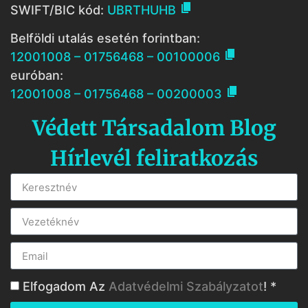

SWIFT/BIC kód:
UBRTHUHB
Belföldi utalás esetén forintban:

12001008 – 01756468 – 00100006
euróban:

12001008 – 01756468 – 00200003
Védett Társadalom Blog
Hírlevél feliratkozás
Elfogadom Az
Adatvédelmi Szabályzatot
! *