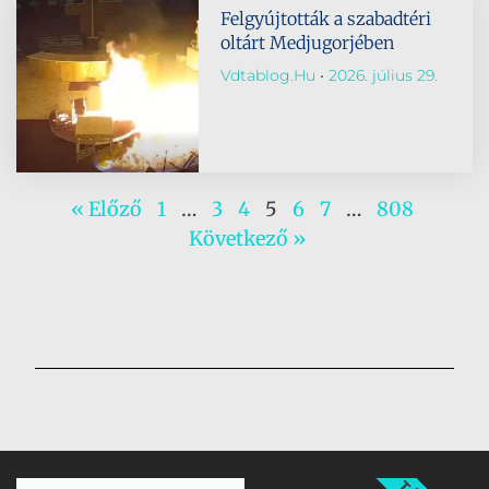
Felgyújtották a szabadtéri
oltárt Medjugorjében
Vdtablog.hu
2026. július 29.
« Előző
1
…
3
4
5
6
7
…
808
Következő »