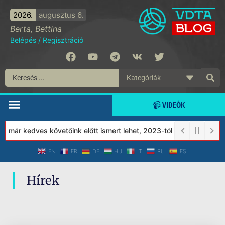
2026.
augusztus 6.
Berta, Bettina
Belépés
/
Regisztráció
📹 VIDEÓK
 már kedves követőink előtt ismert lehet, 2023-tól a Védett Társ
EN
FR
DE
HU
IT
RU
ES
Hírek