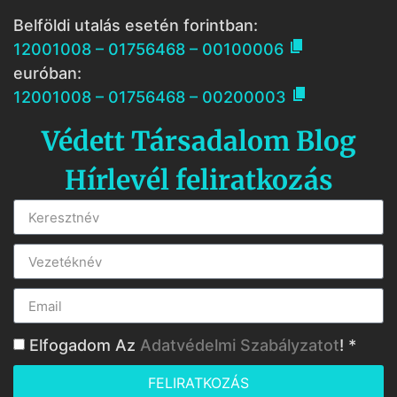
Belföldi utalás esetén forintban:

12001008 – 01756468 – 00100006
euróban:

12001008 – 01756468 – 00200003
Védett Társadalom Blog
Hírlevél feliratkozás
Elfogadom Az
Adatvédelmi Szabályzatot
! *
FELIRATKOZÁS