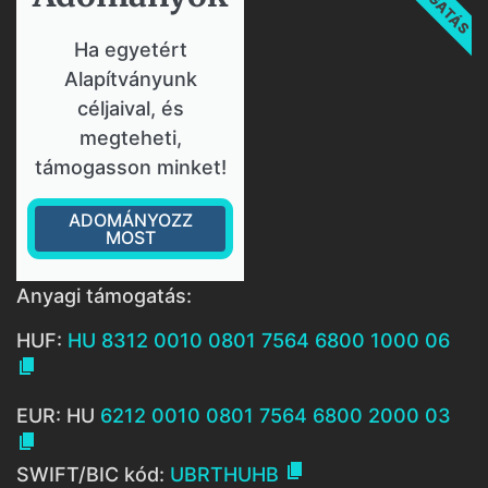
Ha egyetért
Alapítványunk
céljaival, és
megteheti,
támogasson minket!
ADOMÁNYOZZ
MOST
Anyagi támogatás:
HUF:
HU 8312 0010 0801 7564 6800 1000 06

EUR: HU
6212 0010 0801 7564 6800 2000 03


SWIFT/BIC kód:
UBRTHUHB