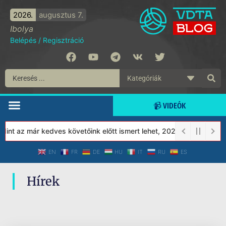
2026.
augusztus 7.
Ibolya
Belépés
/
Regisztráció
📹 VIDEÓK
nt az már kedves követőink előtt ismert lehet, 2023-tól a Védett
EN
FR
DE
HU
IT
RU
ES
Hírek