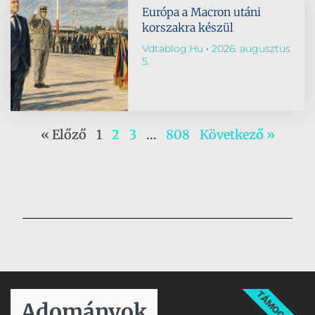
Európa a Macron utáni
korszakra készül
Vdtablog.hu
2026. augusztus
5.
« Előző
1
2
3
…
808
Következő »
TÁMOGATÁS
Adományok​