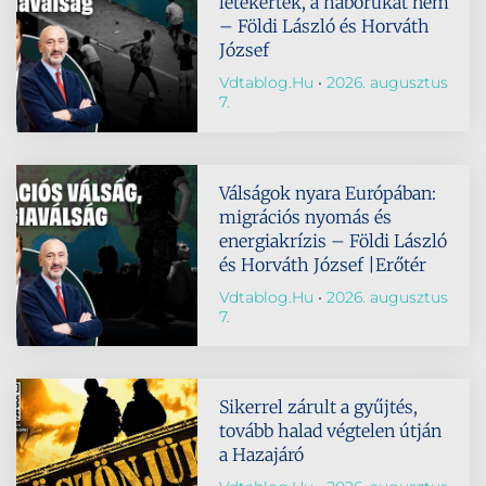
letekerték, a háborúkat nem
– Földi László és Horváth
József
Vdtablog.hu
2026. augusztus
7.
Válságok nyara Európában:
migrációs nyomás és
energiakrízis – Földi László
és Horváth József |Erőtér
Vdtablog.hu
2026. augusztus
7.
Sikerrel zárult a gyűjtés,
tovább halad végtelen útján
a Hazajáró