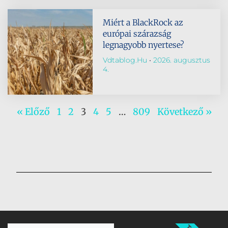
Miért a BlackRock az
európai szárazság
legnagyobb nyertese?
Vdtablog.hu
2026. augusztus
4.
« Előző
1
2
3
4
5
…
809
Következő »