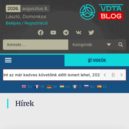
2026.
augusztus 8.
László, Domonkos
Belépés
/
Regisztráció
📹 VIDEÓK
nt az már kedves követőink előtt ismert lehet, 2023-tól a Védett
EN
FR
DE
HU
IT
RU
ES
Hírek