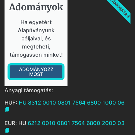
TÁMOGATÁS
Adományok​
Ha egyetért
Alapítványunk
céljaival, és
megteheti,
támogasson minket!
ADOMÁNYOZZ
MOST
Anyagi támogatás:
HUF:
HU 8312 0010 0801 7564 6800 1000 06

EUR: HU
6212 0010 0801 7564 6800 2000 03
