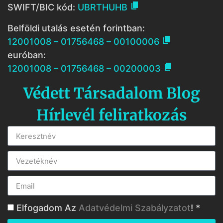

SWIFT/BIC kód:
UBRTHUHB
Belföldi utalás esetén forintban:

12001008 – 01756468 – 00100006
euróban:

12001008 – 01756468 – 00200003
Védett Társadalom Blog
Hírlevél feliratkozás
Elfogadom Az
Adatvédelmi Szabályzatot
! *