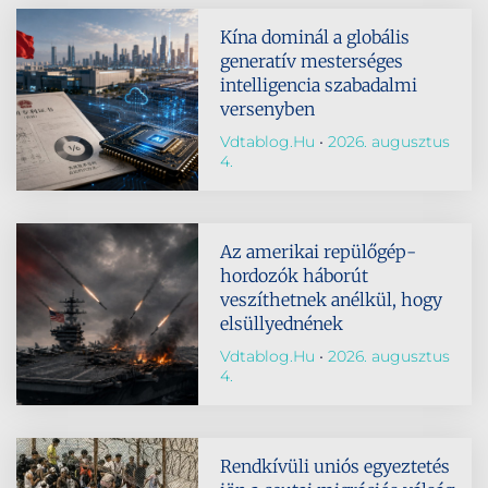
Kína dominál a globális
generatív mesterséges
intelligencia szabadalmi
versenyben
Vdtablog.hu
2026. augusztus
4.
Az amerikai repülőgép-
hordozók háborút
veszíthetnek anélkül, hogy
elsüllyednének
Vdtablog.hu
2026. augusztus
4.
Rendkívüli uniós egyeztetés