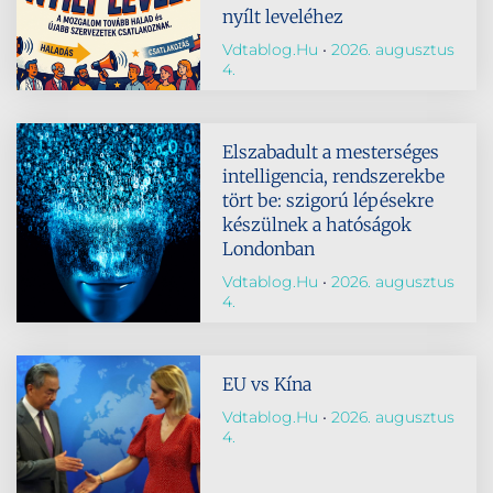
nyílt leveléhez
Vdtablog.hu
2026. augusztus
4.
Elszabadult a mesterséges
intelligencia, rendszerekbe
tört be: szigorú lépésekre
készülnek a hatóságok
Londonban
Vdtablog.hu
2026. augusztus
4.
EU vs Kína
Vdtablog.hu
2026. augusztus
4.