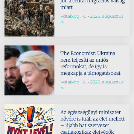
jön a ceutai migrációs válság
miatt
Vdtablog.hu
2026. augusztus
4.
The Economist: Ukrajna
nem teljesíti az uniós
reformokat, de így is
megkapja a támogatásokat
Vdtablog.hu
2026. augusztus
4.
Az egészségügyi miniszter
nővére is kiáll az élet mellett
– újabb hat szervezet
csatlakozikaz életvédők