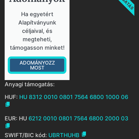
Ha egyetért
Alapítványunk
céljaival, és
megteheti,
támogasson minket!
ADOMÁNYOZZ
MOST
Anyagi támogatás:
HUF:
HU 8312 0010 0801 7564 6800 1000 06

EUR: HU
6212 0010 0801 7564 6800 2000 03


SWIFT/BIC kód:
UBRTHUHB