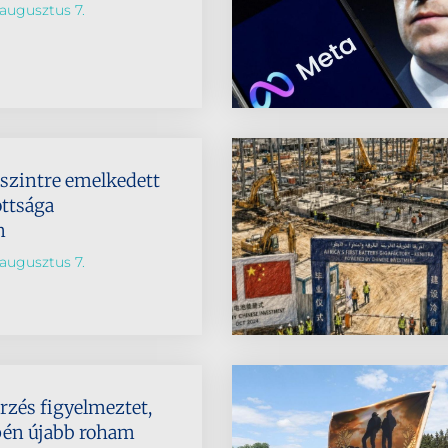
augusztus 7.
dszintre emelkedett
ttsága
n
augusztus 7.
rzés figyelmeztet,
pén újabb roham