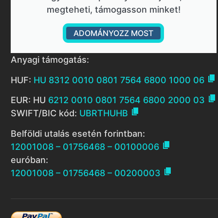
megteheti, támogasson minket!
ADOMÁNYOZZ MOST
Anyagi támogatás:

HUF:
HU 8312 0010 0801 7564 6800 1000 06

EUR: HU
6212 0010 0801 7564 6800 2000 03

SWIFT/BIC kód:
UBRTHUHB
Belföldi utalás esetén forintban:

12001008 – 01756468 – 00100006
euróban:

12001008 – 01756468 – 00200003