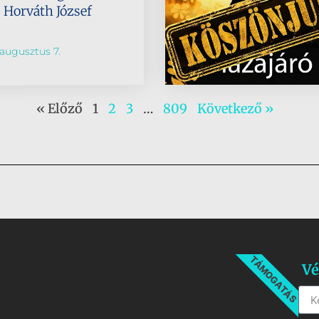
s Horváth József
augusztus 7.
« Előző
1
2
3
…
809
Következő »
TÁMOGATÁS
Vé