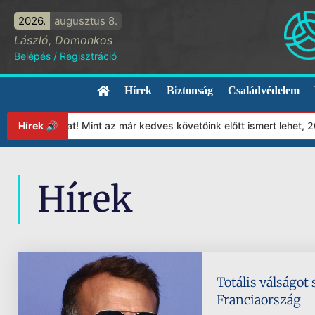
2026.
augusztus 8.
László, Domonkos
Belépés
/
Regisztráció
Hírek
Biztonság
Családvédelem
ítványunkat! Mint az már kedves követőink előtt ismert lehet, 20
Hírek 🔊
Hírek
Totális válságot
Franciaország