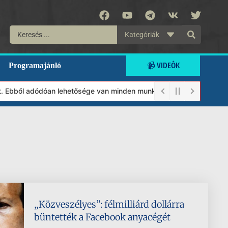
Kategóriák
📹 VIDEÓK
Programajánló
. Ebből adódóan lehetősége van minden munkánkat segíteni kívánó m
„Közveszélyes”: félmilliárd dollárra
büntették a Facebook anyacégét