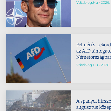
Vdtablog.hu
2026. 
Felmérés: rekor
az AfD támogato
Németországba
Vdtablog.hu
2026. 
A spanyol hírsze
augusztus köze