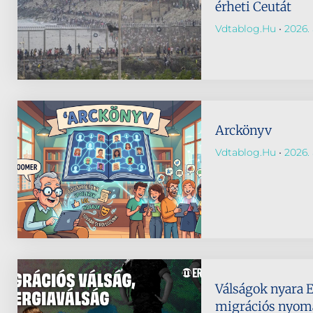
érheti Ceutát
Vdtablog.hu
2026. 
Arckönyv
Vdtablog.hu
2026. 
Válságok nyara 
migrációs nyomá