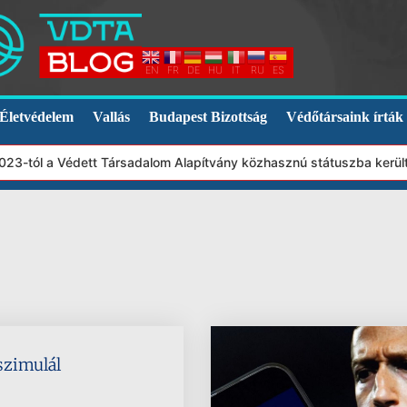
EN
FR
DE
HU
IT
RU
ES
Életvédelem
Vallás
Budapest Bizottság
Védőtársaink írták
23-tól a Védett Társadalom Alapítvány közhasznú státuszba került
 szimulál