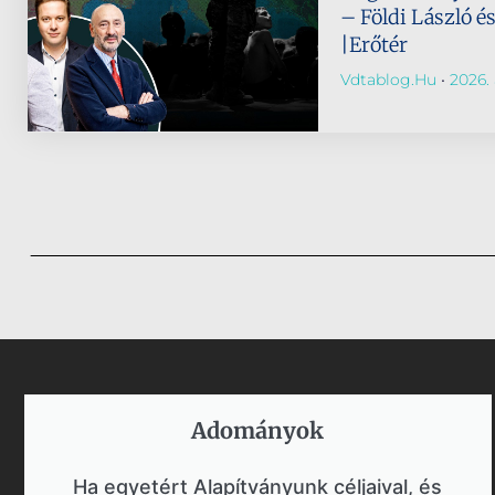
– Földi László é
|Erőtér
Vdtablog.hu
2026. 
Adományok​
Ha egyetért Alapítványunk céljaival, és