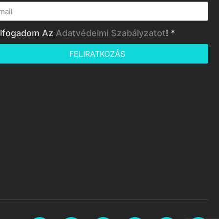
lfogadom Az
Adatvédelmi Szabályzatot
! *
FELIRATKOZÁS