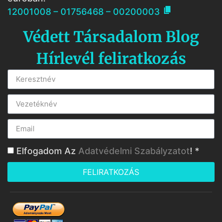

12001008 – 01756468 – 00200003
Védett Társadalom Blog
Hírlevél feliratkozás
Elfogadom Az
Adatvédelmi Szabályzatot
! *
FELIRATKOZÁS