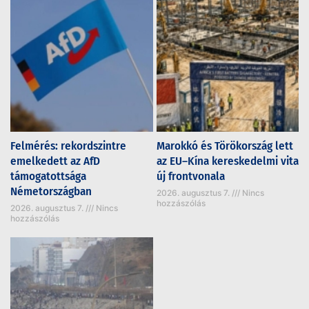
Felmérés: rekordszintre
Marokkó és Törökország lett
emelkedett az AfD
az EU–Kína kereskedelmi vita
támogatottsága
új frontvonala
Németországban
2026. augusztus 7.
Nincs
hozzászólás
2026. augusztus 7.
Nincs
hozzászólás