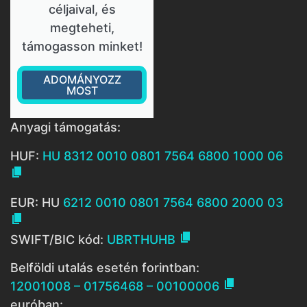
céljaival, és
megteheti,
támogasson minket!
ADOMÁNYOZZ
MOST
Anyagi támogatás:
HUF:
HU 8312 0010 0801 7564 6800 1000 06

EUR: HU
6212 0010 0801 7564 6800 2000 03


SWIFT/BIC kód:
UBRTHUHB
Belföldi utalás esetén forintban:

12001008 – 01756468 – 00100006
euróban: