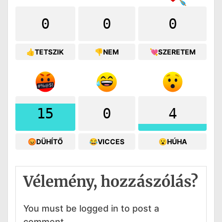
0
0
0
👍TETSZIK
👎NEM
💘SZERETEM
15
0
4
😡DÜHÍTŐ
😂VICCES
😮HÚHA
Vélemény, hozzászólás?
You must be logged in to post a
comment.