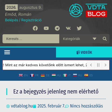
2026.
augusztus 9.
Emőd, Román
Belépés
/
Regisztráció
📹 VIDEÓK
 Mint az már kedves követőink előtt ismert lehet, 2023-tól a Véd
EN
FR
DE
HU
IT
RU
ES
Ez a bejegyzés jelenleg nem elérhető
vdtablog.hu
2025. február 7.
Nincs hozzászólás