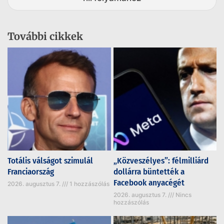
További cikkek
Totális válságot szimulál
„Közveszélyes”: félmilliárd
Franciaország
dollárra büntették a
Facebook anyacégét
2026. augusztus 7.
1 hozzászólás
2026. augusztus 7.
Nincs
hozzászólás