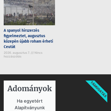
A spanyol hírszerzés
figyelmeztet, augusztus
közepén újabb roham érheti
Ceutát
2026. augusztus 7.
Nincs
hozzászólás
TÁMOGATÁS
Adományok​
Ha egyetért
Alapítványunk