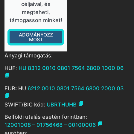
céljaival, és
megteheti,
támogasson minket!
ADOMÁNYOZZ
MOST
Anyagi támogatás:
HUF:
HU 8312 0010 0801 7564 6800 1000 06

EUR: HU
6212 0010 0801 7564 6800 2000 03


SWIFT/BIC kód:
UBRTHUHB
Belföldi utalás esetén forintban:

12001008 – 01756468 – 00100006
euróban: