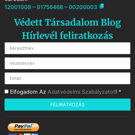

12001008 – 01756468 – 00200003
Védett Társadalom Blog
Hírlevél feliratkozás
Elfogadom Az
Adatvédelmi Szabályzatot
! *
FELIRATKOZÁS