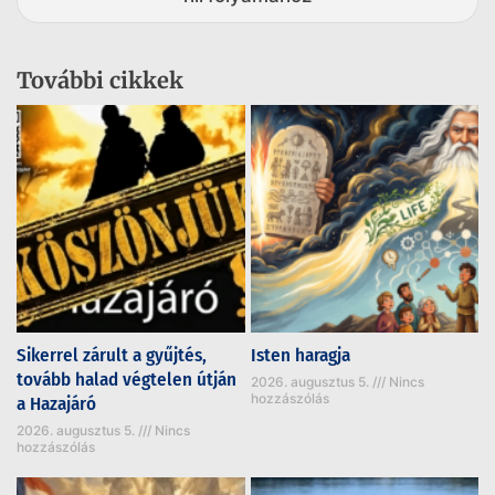
További cikkek
Sikerrel zárult a gyűjtés,
Isten haragja
tovább halad végtelen útján
2026. augusztus 5.
Nincs
hozzászólás
a Hazajáró
2026. augusztus 5.
Nincs
hozzászólás