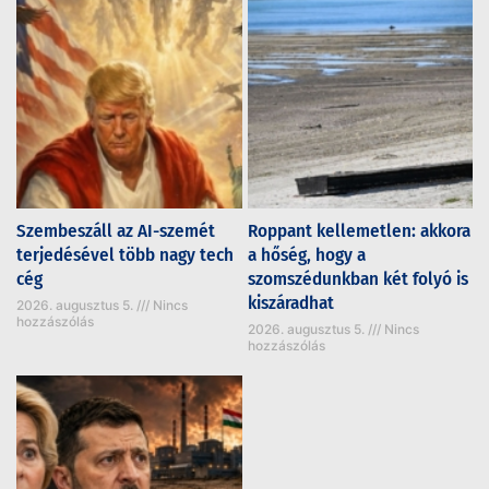
Szembeszáll az AI-szemét
Roppant kellemetlen: akkora
terjedésével több nagy tech
a hőség, hogy a
cég
szomszédunkban két folyó is
kiszáradhat
2026. augusztus 5.
Nincs
hozzászólás
2026. augusztus 5.
Nincs
hozzászólás