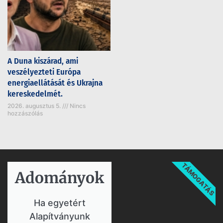
A Duna kiszárad, ami
veszélyezteti Európa
energiaellátását és Ukrajna
kereskedelmét.
2026. augusztus 5.
Nincs
hozzászólás
TÁMOGATÁS
Adományok​
Ha egyetért
Alapítványunk