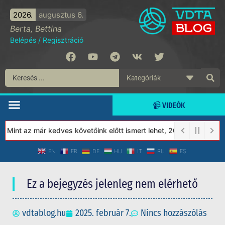
2026.
augusztus 6.
Berta, Bettina
Belépés
/
Regisztráció
📹 VIDEÓK
Mint az már kedves követőink előtt ismert lehet, 2023-tól a Véde
EN
FR
DE
HU
IT
RU
ES
Ez a bejegyzés jelenleg nem elérhető
vdtablog.hu
2025. február 7.
Nincs hozzászólás