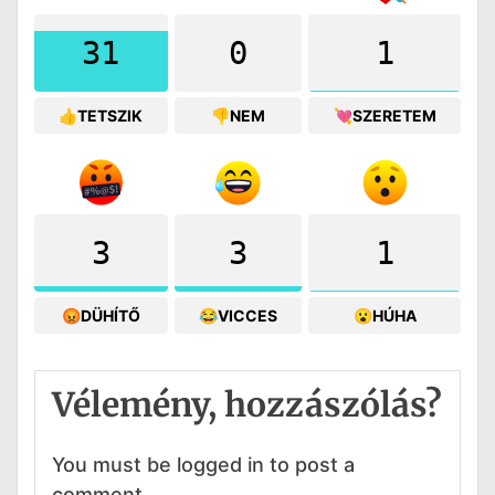
31
0
1
👍TETSZIK
👎NEM
💘SZERETEM
3
3
1
😡DÜHÍTŐ
😂VICCES
😮HÚHA
Vélemény, hozzászólás?
You must be logged in to post a
comment.