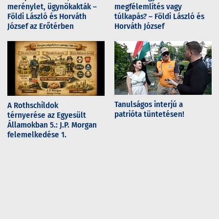
merénylet, ügynökakták –
megfélemlítés vagy
Földi László és Horváth
túlkapás? – Földi László és
József az Erőtérben
Horváth József
Tanulságos interjú a
A Rothschildok
patrióta tüntetésen!
térnyerése az Egyesült
Államokban 5.: J.P. Morgan
felemelkedése 1.