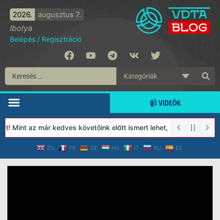
2026.
augusztus 7.
Ibolya
Belépés
/
Regisztráció
📹 VIDEÓK
! Mint az már kedves követőink előtt ismert lehet, 2023-tól a Vé
EN
FR
DE
HU
IT
RU
ES