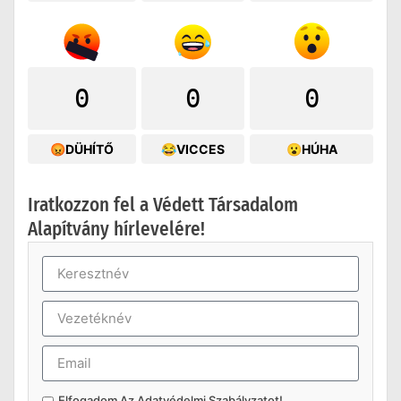
0
0
0
😡DÜHÍTŐ
😂VICCES
😮HÚHA
Iratkozzon fel a Védett Társadalom
Alapítvány hírlevelére!
Elfogadom Az
Adatvédelmi Szabályzatot
!