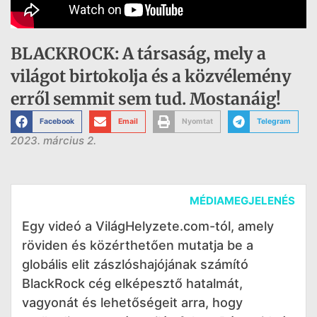
BLACKROCK: A társaság, mely a
világot birtokolja és a közvélemény
erről semmit sem tud. Mostanáig!
Facebook
Email
Nyomtat
Telegram
2023. március 2.
MÉDIAMEGJELENÉS
Egy videó a VilágHelyzete.com-tól, amely
röviden és közérthetően mutatja be a
globális elit zászlóshajójának számító
BlackRock cég elképesztő hatalmát,
vagyonát és lehetőségeit arra, hogy