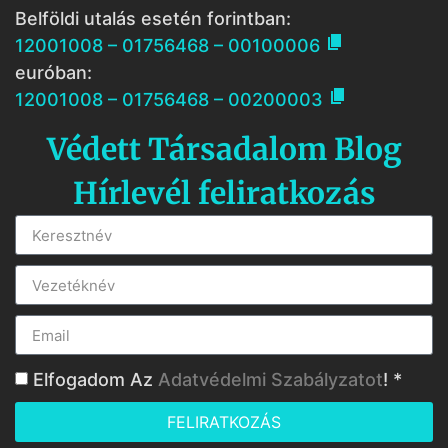
Belföldi utalás esetén forintban:

12001008 – 01756468 – 00100006
euróban:

12001008 – 01756468 – 00200003
Védett Társadalom Blog
Hírlevél feliratkozás
Elfogadom Az
Adatvédelmi Szabályzatot
! *
FELIRATKOZÁS