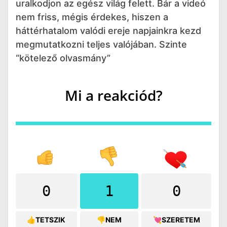
uralkodjon az egész világ felett. Bár a videó
nem friss, mégis érdekes, hiszen a
háttérhatalom valódi ereje napjainkra kezd
megmutatkozni teljes valójában. Szinte
“kötelező olvasmány”
Mi a reakciód?
0
1
0
👍TETSZIK
👎NEM
💘SZERETEM