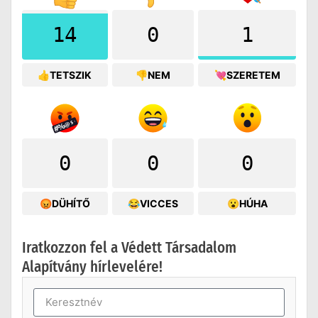
14
0
1
👍TETSZIK
👎NEM
💘SZERETEM
0
0
0
😡DÜHÍTŐ
😂VICCES
😮HÚHA
Iratkozzon fel a Védett Társadalom
Alapítvány hírlevelére!