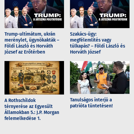
Trump-ultimátum, ukrán
Szakács-ügy:
merénylet, ügynökakták –
megfélemlítés vagy
Földi László és Horváth
túlkapás? – Földi László és
József az Erőtérben
Horváth József
Tanulságos interjú a
A Rothschildok
patrióta tüntetésen!
térnyerése az Egyesült
Államokban 5.: J.P. Morgan
felemelkedése 1.