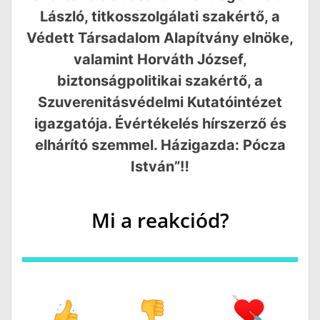
László, titkosszolgálati szakértő, a
Védett Társadalom Alapítvány elnöke,
valamint Horváth József,
biztonságpolitikai szakértő, a
Szuverenitásvédelmi Kutatóintézet
igazgatója. Évértékelés hírszerző és
elhárító szemmel. Házigazda: Pócza
István”‼️
Mi a reakciód?