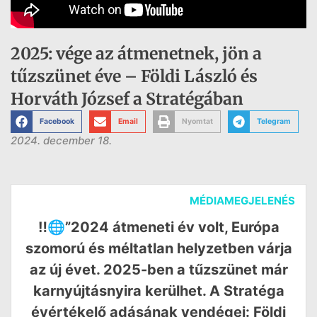
2025: vége az átmenetnek, jön a
tűzszünet éve – Földi László és
Horváth József a Stratégában
Facebook
Email
Nyomtat
Telegram
2024. december 18.
MÉDIAMEGJELENÉS
‼️🌐”2024 átmeneti év volt, Európa
szomorú és méltatlan helyzetben várja
az új évet. 2025-ben a tűzszünet már
karnyújtásnyira kerülhet. A Stratéga
évértékelő adásának vendégei: Földi