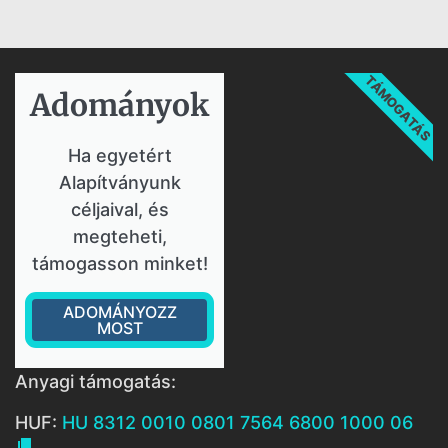
TÁMOGATÁS
Adományok​
Ha egyetért
Alapítványunk
céljaival, és
megteheti,
támogasson minket!
ADOMÁNYOZZ
MOST
Anyagi támogatás:
HUF:
HU 8312 0010 0801 7564 6800 1000 06
