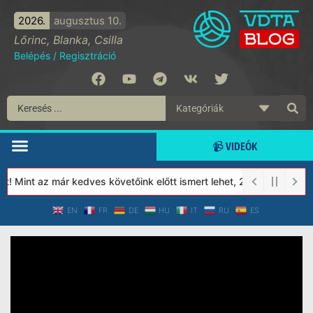
2026.
augusztus 10.
Lőrinc, Blanka, Csilla
Belépés
/
Regisztráció
📹 VIDEÓK
 Mint az már kedves követőink előtt ismert lehet, 2023-tól a Véde
EN
FR
DE
HU
IT
RU
ES