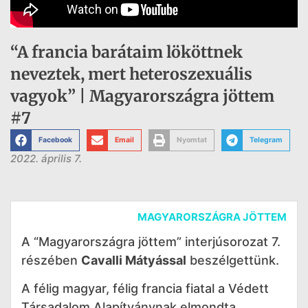
“A francia barátaim lököttnek
neveztek, mert heteroszexuális
vagyok” | Magyarországra jöttem
#7
Facebook
Email
Nyomtat
Telegram
2022. április 7.
MAGYARORSZÁGRA JÖTTEM
A “Magyarországra jöttem” interjúsorozat 7.
részében
Cavalli Mátyással
beszélgettünk.
A félig magyar, félig francia fiatal a Védett
Társadalom Alapítványnak elmondta,