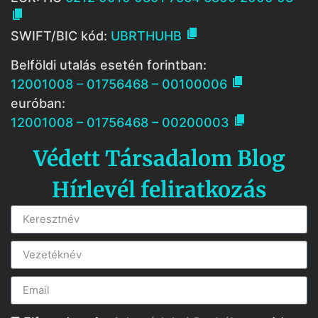


SWIFT/BIC kód:
UBRTHUHB
Belföldi utalás esetén forintban:

12001008 – 01756468 – 00100006
euróban:

12001008 – 01756468 – 00200003
Védett Társadalom Blog
Hírlevél feliratkozás