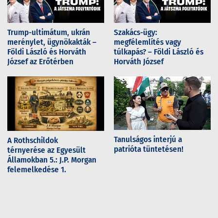
Trump-ultimátum, ukrán
Szakács-ügy:
merénylet, ügynökakták –
megfélemlítés vagy
Földi László és Horváth
túlkapás? – Földi László és
József az Erőtérben
Horváth József
Tanulságos interjú a
A Rothschildok
patrióta tüntetésen!
térnyerése az Egyesült
Államokban 5.: J.P. Morgan
felemelkedése 1.