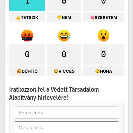
1
0
0
👍TETSZIK
👎NEM
💘SZERETEM
0
0
0
😡DÜHÍTŐ
😂VICCES
😮HÚHA
Iratkozzon fel a Védett Társadalom
Alapítvány hírlevelére!