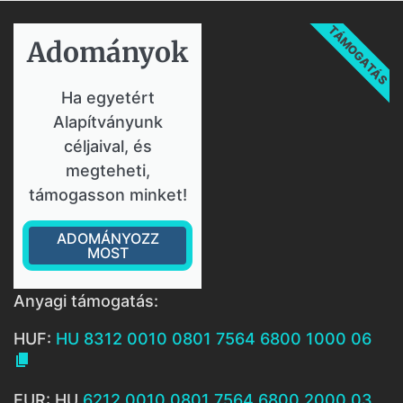
TÁMOGATÁS
Adományok​
Ha egyetért
Alapítványunk
céljaival, és
megteheti,
támogasson minket!
ADOMÁNYOZZ
MOST
Anyagi támogatás:
HUF:
HU 8312 0010 0801 7564 6800 1000 06

EUR: HU
6212 0010 0801 7564 6800 2000 03