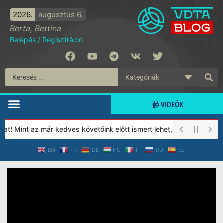
2026.
augusztus 6.
Berta, Bettina
Belépés
/
Regisztráció
📹 VIDEÓK
t! Mint az már kedves követőink előtt ismert lehet, 2023-tól a Vé
EN
FR
DE
HU
IT
RU
ES