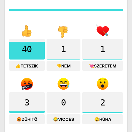
40
1
1
👍TETSZIK
👎NEM
💘SZERETEM
3
0
2
😡DÜHÍTŐ
😂VICCES
😮HÚHA