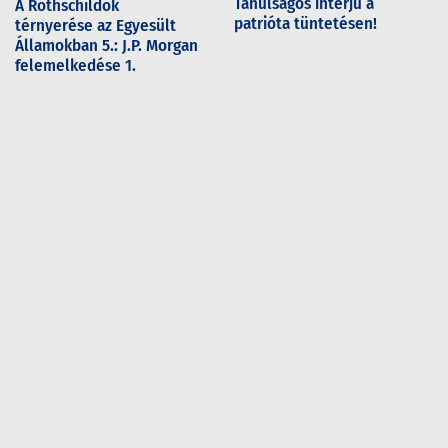
Tanulságos interjú a
A Rothschildok
patrióta tüntetésen!
térnyerése az Egyesült
Államokban 5.: J.P. Morgan
felemelkedése 1.