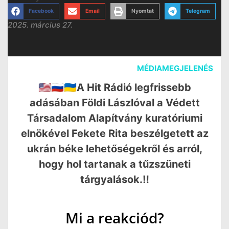
Facebook
Email
Nyomtat
Telegram
2025. március 27.
MÉDIAMEGJELENÉS
🇺🇸🇷🇺🇺🇦A Hit Rádió legfrissebb
adásában Földi Lászlóval a Védett
Társadalom Alapítvány kuratóriumi
elnökével Fekete Rita beszélgetett az
ukrán béke lehetőségekről és arról,
hogy hol tartanak a tűzszüneti
tárgyalások.‼️
Mi a reakciód?