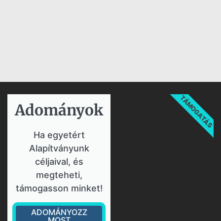
TÁMOGATÁS
Adományok​
Ha egyetért
Alapítványunk
céljaival, és
megteheti,
támogasson minket!
ADOMÁNYOZZ
MOST