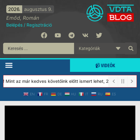
2026.
augusztus 9.
Emőd, Román
Belépés
/
Regisztráció
📹 VIDEÓK
 Mint az már kedves követőink előtt ismert lehet, 2023-tól a Véd
EN
FR
DE
HU
IT
RU
ES