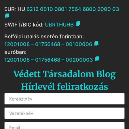
EUR: HU
6212 0010 0801 7564 6800 2000 03


SWIFT/BIC kód:
UBRTHUHB
Belföldi utalás esetén forintban:

12001008 – 01756468 – 00100006
euróban:

12001008 – 01756468 – 00200003
Védett Társadalom Blog
Hírlevél feliratkozás