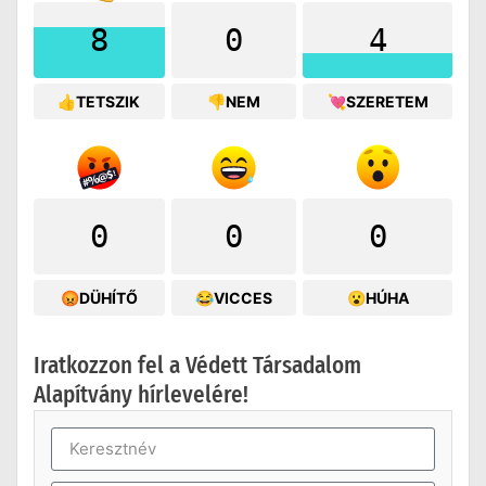
8
0
4
👍TETSZIK
👎NEM
💘SZERETEM
0
0
0
😡DÜHÍTŐ
😂VICCES
😮HÚHA
Iratkozzon fel a Védett Társadalom
Alapítvány hírlevelére!