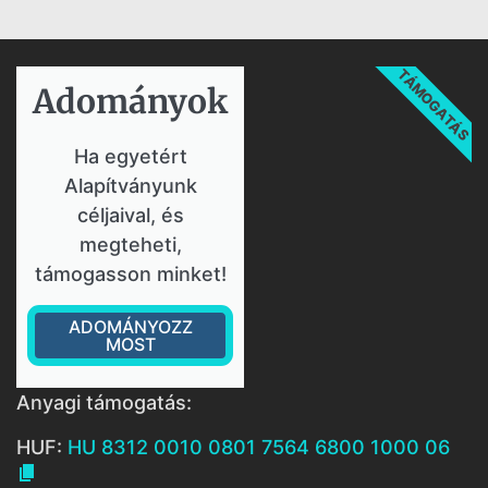
TÁMOGATÁS
Adományok​
Ha egyetért
Alapítványunk
céljaival, és
megteheti,
támogasson minket!
ADOMÁNYOZZ
MOST
Anyagi támogatás:
HUF:
HU 8312 0010 0801 7564 6800 1000 06
