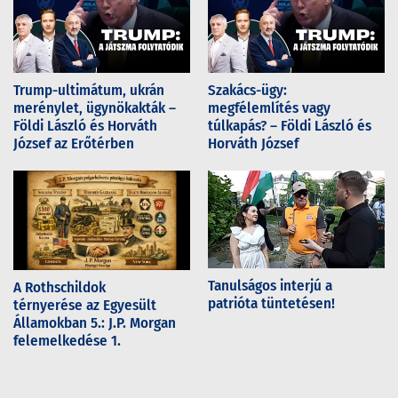
Trump-ultimátum, ukrán
Szakács-ügy:
merénylet, ügynökakták –
megfélemlítés vagy
Földi László és Horváth
túlkapás? – Földi László és
József az Erőtérben
Horváth József
Tanulságos interjú a
A Rothschildok
patrióta tüntetésen!
térnyerése az Egyesült
Államokban 5.: J.P. Morgan
felemelkedése 1.