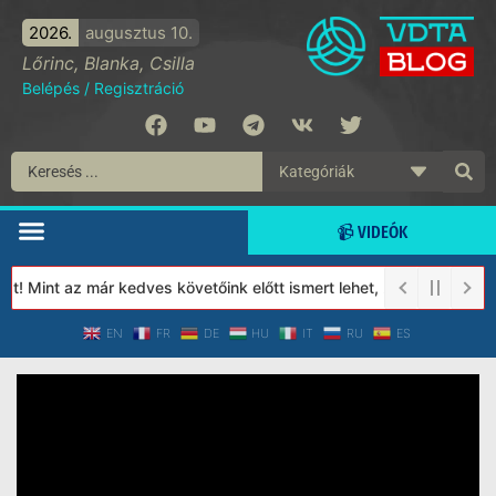
2026.
augusztus 10.
Lőrinc, Blanka, Csilla
Belépés
/
Regisztráció
📹 VIDEÓK
! Mint az már kedves követőink előtt ismert lehet, 2023-tól a Vé
EN
FR
DE
HU
IT
RU
ES