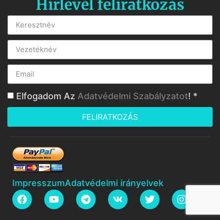
Hírlevél feliratkozás
Elfogadom Az
Adatvédelmi Szabályzatot
! *
FELIRATKOZÁS
Impresszum
Adatvédelmi irányelvek