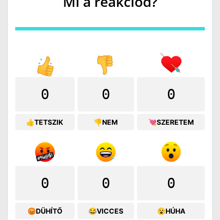
Mi a reakciód?
0
0
0
👍TETSZIK
👎NEM
💘SZERETEM
0
0
0
😡DÜHÍTŐ
😂VICCES
😮HÚHA