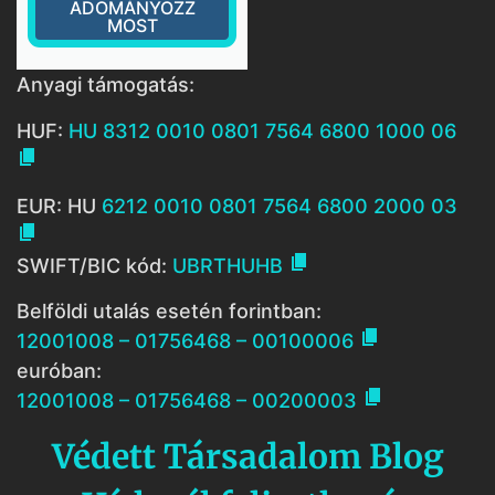
ADOMÁNYOZZ
MOST
Anyagi támogatás:
HUF:
HU 8312 0010 0801 7564 6800 1000 06

EUR: HU
6212 0010 0801 7564 6800 2000 03


SWIFT/BIC kód:
UBRTHUHB
Belföldi utalás esetén forintban:

12001008 – 01756468 – 00100006
euróban:

12001008 – 01756468 – 00200003
Védett Társadalom Blog