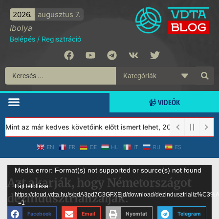
2026.
augusztus 7.
Ibolya
Belépés
/
Regisztráció
📹 VIDEÓK
 Mint az már kedves követőink előtt ismert lehet, 2023-tól a Véd
EN
FR
DE
HU
IT
RU
ES
Videólejátszó
Media error: Format(s) not supported or source(s) not found
Azt akarják, hogy Németországot
Fájl letöltése:
dezindusztrializálják.
https://cloud.vdta.hu/s/pdA3pd7C3GFXEjd/download/dezindusztrializ%C
_=1
Facebook
Email
Nyomtat
Telegram