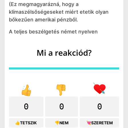
(Ez megmagyarázná, hogy a
klímaszélsőségeseket miért etetik olyan
bőkezűen amerikai pénzből.
A teljes beszélgetés német nyelven
Mi a reakciód?
0
0
0
👍TETSZIK
👎NEM
💘SZERETEM