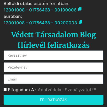
Belföldi utalás esetén forintban:

12001008 – 01756468 – 00100006
euróban:

12001008 – 01756468 – 00200003
Védett Társadalom Blog
Hírlevél feliratkozás
Elfogadom Az
Adatvédelmi Szabályzatot
! *
FELIRATKOZÁS