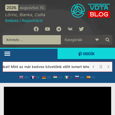
2026.
augusztus 10.
Lőrinc, Blanka, Csilla
Belépés
/
Regisztráció
📹 VIDEÓK
at! Mint az már kedves követőink előtt ismert lehet, 2023-tól a 
EN
FR
DE
HU
IT
RU
ES