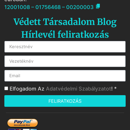

12001008 – 01756468 – 00200003
Védett Társadalom Blog
Hírlevél feliratkozás
Elfogadom Az
Adatvédelmi Szabályzatot
! *
FELIRATKOZÁS