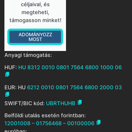
céljaival, és
megteheti,
támogasson minket!
ADOMÁNYOZZ
MOST
Anyagi támogatás:
HUF:
HU 8312 0010 0801 7564 6800 1000 06

EUR: HU
6212 0010 0801 7564 6800 2000 03


SWIFT/BIC kód:
UBRTHUHB
Belföldi utalás esetén forintban:

12001008 – 01756468 – 00100006
euróban: