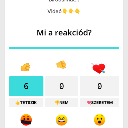
Videó👇👇👇
Mi a reakciód?
6
0
0
👍TETSZIK
👎NEM
💘SZERETEM