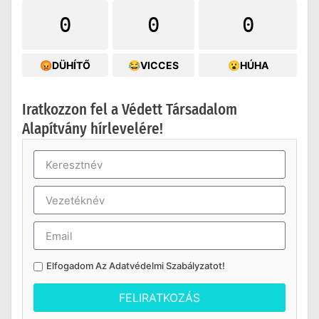
0
0
0
😡DÜHÍTŐ
😂VICCES
😮HÚHA
Iratkozzon fel a Védett Társadalom
Alapítvány hírlevelére!
Elfogadom Az
Adatvédelmi Szabályzatot
!
FELIRATKOZÁS