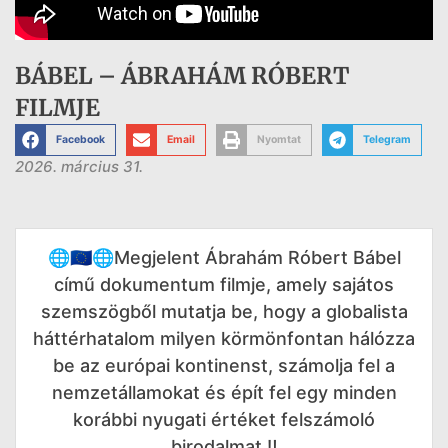
BÁBEL – ÁBRAHÁM RÓBERT
FILMJE
Facebook
Email
Nyomtat
Telegram
2026. március 31.
🌐🇪🇺🌐Megjelent Ábrahám Róbert Bábel
című dokumentum filmje, amely sajátos
szemszögből mutatja be, hogy a globalista
háttérhatalom milyen körmönfontan hálózza
be az európai kontinenst, számolja fel a
nemzetállamokat és épít fel egy minden
korábbi nyugati értéket felszámoló
birodalmat.‼️