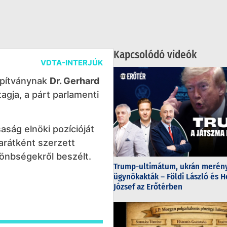
Kapcsolódó videók
VDTA-INTERJÚK
lapítványnak
Dr. Gerhard
gja, a párt parlamenti
ság elnöki pozícióját
barátként szerzett
ülönbségekről beszélt.
Trump-ultimátum, ukrán merény
ügynökakták – Földi László és H
József az Erőtérben