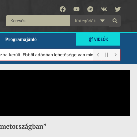
Kategóriák
📹 VIDEÓK
Programajánló
a került. Ebből adódóan lehetősége van minden munkánkat segíteni
Németországban”