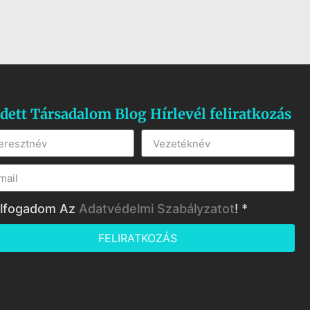
dett Társadalom Blog Hírlevél feliratkozás
lfogadom Az
Adatvédelmi Szabályzatot
! *
FELIRATKOZÁS