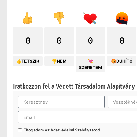
0
0
0
0
👍TETSZIK
👎NEM
💘
😡DÜHÍTŐ
SZERETEM
Iratkozzon fel a Védett Társadalom Alapítvány 
Elfogadom Az
Adatvédelmi Szabályzatot
!