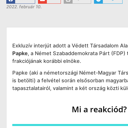
2022. február 10.
Exkluzív interjút adott a Védett Társadalom A
Papke
, a Német Szabaddemokrata Párt (FDP) ta
frakciójának korábbi elnöke.
Papke (aki a németországi Német-Magyar Társa
is betölti) a felvétel során elsősorban magyar
tapasztalatairól, valamint a két ország közti k
Mi a reakciód?