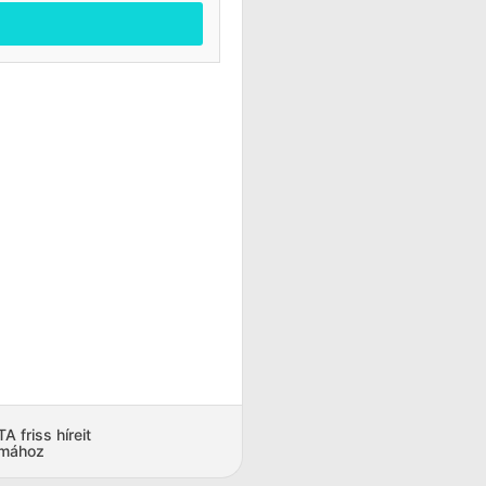
 friss híreit
amához