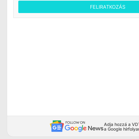
FELIRATKOZÁS
Adja hozzá a VDTA
a Google hírfoly