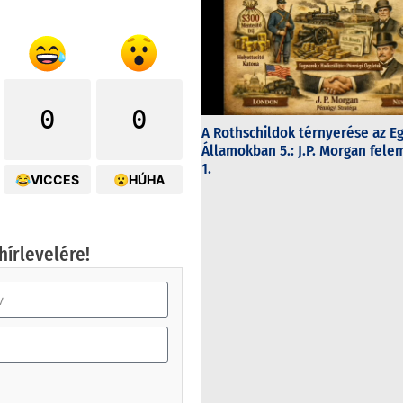
0
0
A Rothschildok térnyerése az E
Államokban 5.: J.P. Morgan fel
1.
😂VICCES
😮HÚHA
hírlevelére!