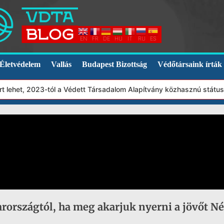
EN
FR
DE
HU
IT
RU
ES
Életvédelem
Vallás
Budapest Bizottság
Védőtársaink írták
ehet, 2023-tól a Védett Társadalom Alapítvány közhasznú státuszb
rországtól, ha meg akarjuk nyerni a jövőt 