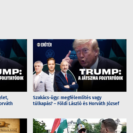
let,
Szakács-ügy: megfélemlítés vagy
orváth
túlkapás? – Földi László és Horváth József