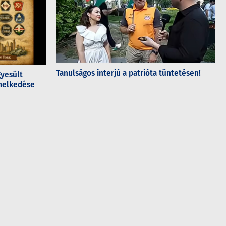
Tanulságos interjú a patrióta tüntetésen!
gyesült
emelkedése