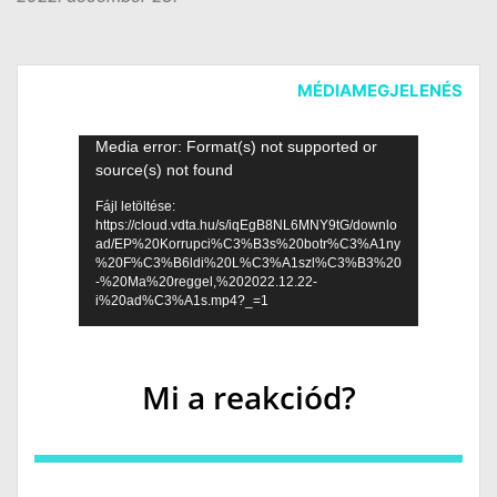
MÉDIAMEGJELENÉS
Videólejátszó
Media error: Format(s) not supported or
source(s) not found
Fájl letöltése:
https://cloud.vdta.hu/s/iqEgB8NL6MNY9tG/downlo
ad/EP%20Korrupci%C3%B3s%20botr%C3%A1ny
%20F%C3%B6ldi%20L%C3%A1szl%C3%B3%20
-%20Ma%20reggel,%202022.12.22-
i%20ad%C3%A1s.mp4?_=1
Mi a reakciód?