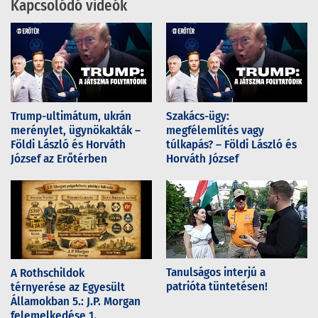
Kapcsolódó videók
Trump-ultimátum, ukrán
Szakács-ügy:
merénylet, ügynökakták –
megfélemlítés vagy
Földi László és Horváth
túlkapás? – Földi László és
József az Erőtérben
Horváth József
Tanulságos interjú a
A Rothschildok
patrióta tüntetésen!
térnyerése az Egyesült
Államokban 5.: J.P. Morgan
felemelkedése 1.