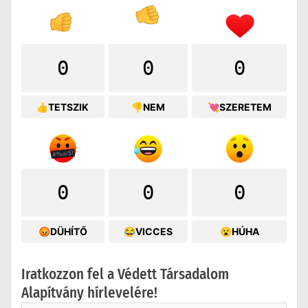
0
0
0
👍TETSZIK
👎NEM
💘SZERETEM
0
0
0
😡DÜHÍTŐ
😂VICCES
😮HÚHA
Iratkozzon fel a Védett Társadalom
Alapítvány hírlevelére!