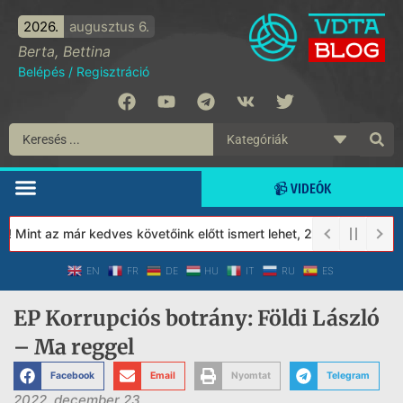
2026.
augusztus 6.
Berta, Bettina
Belépés
/
Regisztráció
📹 VIDEÓK
 Mint az már kedves követőink előtt ismert lehet, 2023-tól a Véd
EN
FR
DE
HU
IT
RU
ES
EP Korrupciós botrány: Földi László
– Ma reggel
Facebook
Email
Nyomtat
Telegram
2022. december 23.