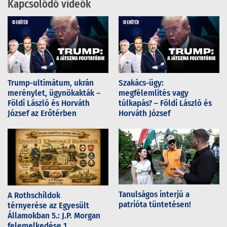
Kapcsolódó videók
Trump-ultimátum, ukrán
Szakács-ügy:
merénylet, ügynökakták –
megfélemlítés vagy
Földi László és Horváth
túlkapás? – Földi László és
József az Erőtérben
Horváth József
Tanulságos interjú a
A Rothschildok
patrióta tüntetésen!
térnyerése az Egyesült
Államokban 5.: J.P. Morgan
felemelkedése 1.