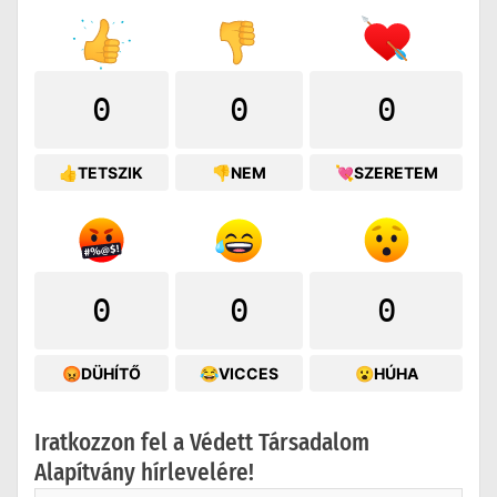
0
0
0
👍TETSZIK
👎NEM
💘SZERETEM
0
0
0
😡DÜHÍTŐ
😂VICCES
😮HÚHA
Iratkozzon fel a Védett Társadalom
Alapítvány hírlevelére!