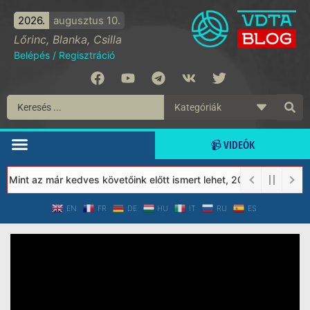
2026.
augusztus 10.
Lőrinc, Blanka, Csilla
Belépés
/
Regisztráció
📹 VIDEÓK
Mint az már kedves követőink előtt ismert lehet, 2023-tól a Véde
EN
FR
DE
HU
IT
RU
ES