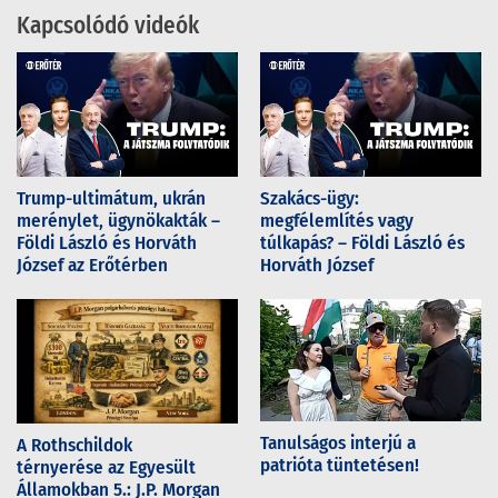
Kapcsolódó videók
Trump-ultimátum, ukrán
Szakács-ügy:
merénylet, ügynökakták –
megfélemlítés vagy
Földi László és Horváth
túlkapás? – Földi László és
József az Erőtérben
Horváth József
Tanulságos interjú a
A Rothschildok
patrióta tüntetésen!
térnyerése az Egyesült
Államokban 5.: J.P. Morgan