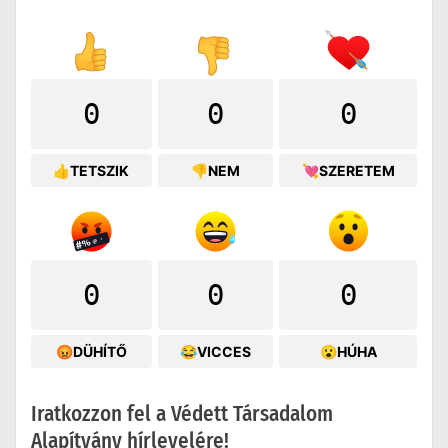
0
0
0
👍TETSZIK
👎NEM
💘SZERETEM
0
0
0
😡DÜHÍTŐ
😂VICCES
😮HÚHA
Iratkozzon fel a Védett Társadalom
Alapítvány hírlevelére!