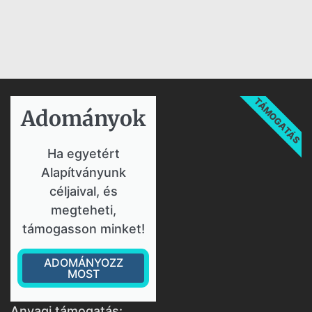
TÁMOGATÁS
Adományok​
Ha egyetért
Alapítványunk
céljaival, és
megteheti,
támogasson minket!
ADOMÁNYOZZ
MOST
Anyagi támogatás: