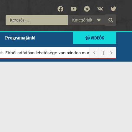
Kategóriák
📹 VIDEÓK
Programajánló
. Ebből adódóan lehetősége van minden munkánkat segíteni kívánó 