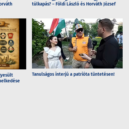
orváth
túlkapás? – Földi László és Horváth József
Tanulságos interjú a patrióta tüntetésen!
gyesült
emelkedése