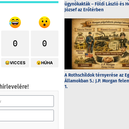
ügynökakták – Földi László és H
József az Erőtérben
0
0
😂VICCES
😮HÚHA
A Rothschildok térnyerése az E
Államokban 5.: J.P. Morgan fel
hírlevelére!
1.