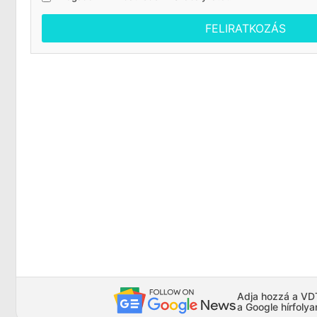
FELIRATKOZÁS
Adja hozzá a VDTA
a Google hírfoly