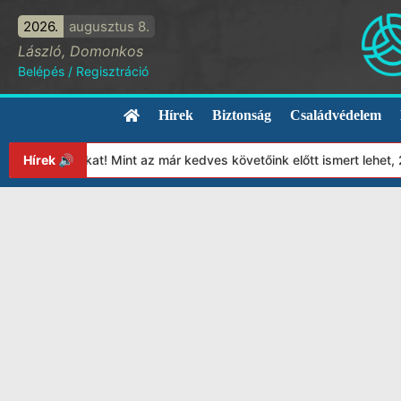
2026.
augusztus 8.
László, Domonkos
Belépés
/
Regisztráció
Hírek
Biztonság
Családvédelem
ítványunkat! Mint az már kedves követőink előtt ismert lehet, 20
Hírek 🔊