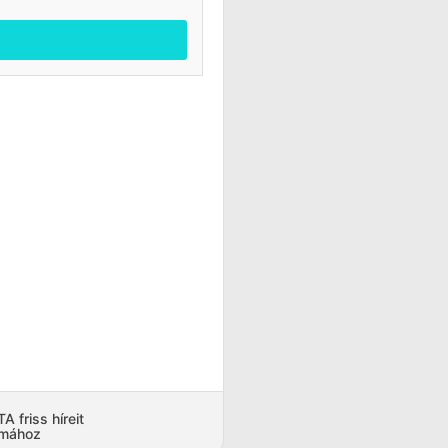
 friss híreit
amához