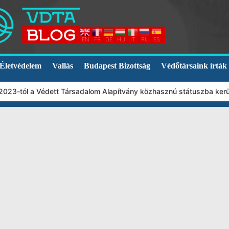
EN
FR
DE
HU
IT
RU
ES
Életvédelem
Vallás
Budapest Bizottság
Védőtársaink írták
23-tól a Védett Társadalom Alapítvány közhasznú státuszba került