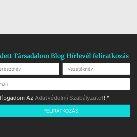
dett Társadalom Blog Hírlevél feliratkozás
lfogadom Az
Adatvédelmi Szabályzatot
! *
FELIRATKOZÁS