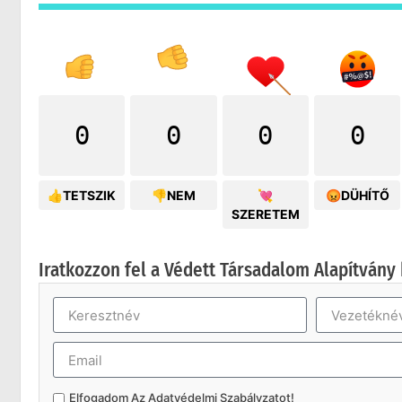
0
0
0
0
👍TETSZIK
👎NEM
💘
😡DÜHÍTŐ
SZERETEM
Iratkozzon fel a Védett Társadalom Alapítvány 
Elfogadom Az
Adatvédelmi Szabályzatot
!